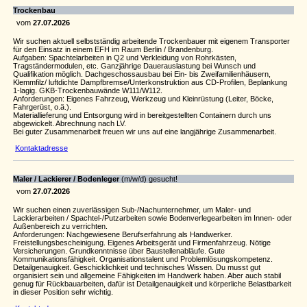
Trockenbau
vom
27.07.2026
Wir suchen aktuell selbstständig arbeitende Trockenbauer mit eigenem Transporter
für den Einsatz in einem EFH im Raum Berlin / Brandenburg.
Aufgaben: Spachtelarbeiten in Q2 und Verkleidung von Rohrkästen,
Tragständermodulen, etc. Ganzjährige Dauerauslastung bei Wunsch und
Qualifikation möglich. Dachgeschossausbau bei Ein- bis Zweifamilienhäusern,
Klemmfilz/ luftdichte Dampfbremse/Unterkonstruktion aus CD-Profilen, Beplankung
1-lagig. GKB-Trockenbauwände W111/W112.
Anforderungen: Eigenes Fahrzeug, Werkzeug und Kleinrüstung (Leiter, Böcke,
Fahrgerüst, o.ä.).
Materiallieferung und Entsorgung wird in bereitgestellten Containern durch uns
abgewickelt. Abrechnung nach LV.
Bei guter Zusammenarbeit freuen wir uns auf eine langjährige Zusammenarbeit.
Kontaktadresse
Maler / Lackierer / Bodenleger
(m/w/d) gesucht!
vom
27.07.2026
Wir suchen einen zuverlässigen Sub-/Nachunternehmer, um Maler- und
Lackierarbeiten / Spachtel-/Putzarbeiten sowie Bodenverlegearbeiten im Innen- oder
Außenbereich zu verrichten.
Anforderungen: Nachgewiesene Berufserfahrung als Handwerker.
Freistellungsbescheinigung. Eigenes Arbeitsgerät und Firmenfahrzeug. Nötige
Versicherungen. Grundkenntnisse über Baustellenabläufe. Gute
Kommunikationsfähigkeit. Organisationstalent und Problemlösungskompetenz.
Detailgenauigkeit. Geschicklichkeit und technisches Wissen. Du musst gut
organisiert sein und allgemeine Fähigkeiten im Handwerk haben. Aber auch stabil
genug für Rückbauarbeiten, dafür ist Detailgenauigkeit und körperliche Belastbarkeit
in dieser Position sehr wichtig.