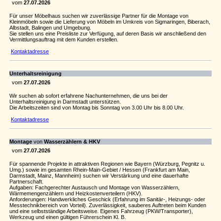
vom
27.07.2026
Für unser Möbelhaus suchen wir zuverlässige Partner für die Montage von
Kleinmöbeln sowie die Lieferung von Möbeln im Umkreis von Sigmaringen, Biberach,
Albstadt, Balingen und Umgebung.
Sie stellen uns eine Preisliste zur Verfügung, auf deren Basis wir anschließend den
Vermittlungsauftrag mit dem Kunden erstellen.
Kontaktadresse
Unterhaltsreinigung
vom
27.07.2026
Wir suchen ab sofort erfahrene Nachunternehmen, die uns bei der
Unterhaltsreinigung in Darmstadt unterstützen.
Die Arbeitszeiten sind von Montag bis Sonntag von 3.00 Uhr bis 8.00 Uhr.
Kontaktadresse
Montage
von
Wasserzählern & HKV
vom
27.07.2026
Für spannende Projekte in attraktiven Regionen wie Bayern (Würzburg, Pegnitz u.
Umg.) sowie im gesamten Rhein-Main-Gebiet / Hessen (Frankfurt am Main,
Darmstadt, Mainz, Mannheim) suchen wir Verstärkung und eine dauerhafte
Partnerschaft.
Aufgaben: Fachgerechter Austausch und Montage von Wasserzählern,
Wärmemengenzählern und Heizkostenverteilern (HKV).
Anforderungen: Handwerkliches Geschick (Erfahrung im Sanitär-, Heizungs- oder
Messtechnikbereich von Vorteil). Zuverlässigkeit, sauberes Auftreten beim Kunden
und eine selbstständige Arbeitsweise. Eigenes Fahrzeug (PKW/Transporter),
Werkzeug und einen gültigen Führerschein Kl. B.