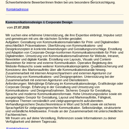
Schwerbehinderte Bewerber/innen finden bei uns besondere Berücksichtigung.
Kontaktadresse
Kommunikationsdesign
&
Corporate Design
vom
27.07.2026
Wir suchen eine erfahrene Unterstützung, die ihre Expertise einbringt, Impulse setzt
und gemeinsam mit uns die nächsten Schritte gestaltet.
Aufgaben: Gestaltung von Kommunikationsmaterialien für Print- und Digitalmedien
einschließlich Präsentationen. Überführung von Kommunikations- und
Designkonzepten in konkrete Anwendungen und Gestaltungsvorschläge. Erstellung
und Adaption von Corporate-Design-konformen Kommunikationsmitteln für Print- und
Digitalmedien. Umsetzung von Kommunikationsmaßnahmen für Website, Intranet,
Newsletter und digitale Kanäle. Erstellung von Layouts, Visuals und Content-
Bausteinen für interne und externe Kommunikation. Operative Begleitung des
Website-Relaunchs sowie weiterer Kommunikationsprojekte. Qualitätssicherung und
Konsistenz des Markenauftritts über alle Kommunikationskanäle hinweg.
Zusammenarbeit mit internen Ansprechpartnern und externen Agenturen zur
Umsetzung von Kommunikations- und Designprojekten. Unterstützung bei der
Zusammenarbeit mit externen Agenturen und Dienstleistern.
Anforderungen: Mehrjährige Erfahrung im Kommunikationsdesign, Graﬁkdesign oder
Corporate Design. Erfahrung in der Gestaltung und Umsetzung von
Kommunikations- und Designmaßnahmen. Sicheres Gespür für Gestaltung,
Sprache und moderne Kommunikationsformate. Hohe Umsetzungsstärke sowie ein
ausgeprägtes Gespür für Gestaltung, Layout und Markenauftritte, Fähigkeit,
komplexe Themen verständlich und zielgruppengerecht aufzubereiten.
Verhandlungssichere Deutschkenntnisse in Wort und Schrift sowie ein sicheres
Sprachgefühl für zielgruppengerechte Kommunikation. Selbstständige, strukturierte
und verbindliche Arbeitsweise. Freude an der Zusammenarbeit mit unterschiedlichen
Fachbereichen.
Wir freuen uns auf deine Vorstellung, Referenzen sowie Informationen zu deiner
Verfügbarkeit und deinem Tagessatz.
Kontaktadresse