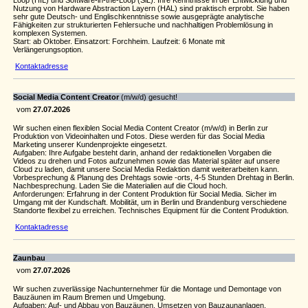
Loop (HIL) und Software-in-the-Loop (SiL). Ihre Kenntnisse in der Entwicklung und
Nutzung von Hardware Abstraction Layern (HAL) sind praktisch erprobt. Sie haben
sehr gute Deutsch- und Englischkenntnisse sowie ausgeprägte analytische
Fähigkeiten zur strukturierten Fehlersuche und nachhaltigen Problemlösung in
komplexen Systemen.
Start: ab Oktober. Einsatzort: Forchheim. Laufzeit: 6 Monate mit
Verlängerungsoption.
Kontaktadresse
Social Media Content Creator
(m/w/d) gesucht!
vom
27.07.2026
Wir suchen einen flexiblen Social Media Content Creator (m/w/d) in Berlin zur
Produktion von Videoinhalten und Fotos. Diese werden für das Social Media
Marketing unserer Kundenprojekte eingesetzt.
Aufgaben: Ihre Aufgabe besteht darin, anhand der redaktionellen Vorgaben die
Videos zu drehen und Fotos aufzunehmen sowie das Material später auf unsere
Cloud zu laden, damit unsere Social Media Redaktion damit weiterarbeiten kann.
Vorbesprechung & Planung des Drehtags sowie -orts, 4-5 Stunden Drehtag in Berlin.
Nachbesprechung. Laden Sie die Materialien auf die Cloud hoch.
Anforderungen: Erfahrung in der Content Produktion für Social Media. Sicher im
Umgang mit der Kundschaft. Mobilität, um in Berlin und Brandenburg verschiedene
Standorte flexibel zu erreichen. Technisches Equipment für die Content Produktion.
Kontaktadresse
Zaunbau
vom
27.07.2026
Wir suchen zuverlässige Nachunternehmer für die Montage und Demontage von
Bauzäunen im Raum Bremen und Umgebung.
Aufgaben: Auf- und Abbau von Bauzäunen. Umsetzen von Bauzaunanlagen.