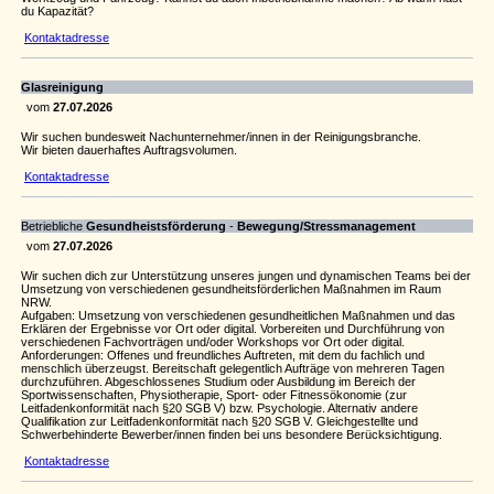
du Kapazität?
Kontaktadresse
Glasreinigung
vom
27.07.2026
Wir suchen bundesweit Nachunternehmer/innen in der Reinigungsbranche.
Wir bieten dauerhaftes Auftragsvolumen.
Kontaktadresse
Betriebliche
Gesundheistsförderung
-
Bewegung/Stressmanagement
vom
27.07.2026
Wir suchen dich zur Unterstützung unseres jungen und dynamischen Teams bei der
Umsetzung von verschiedenen gesundheitsförderlichen Maßnahmen im Raum
NRW.
Aufgaben: Umsetzung von verschiedenen gesundheitlichen Maßnahmen und das
Erklären der Ergebnisse vor Ort oder digital. Vorbereiten und Durchführung von
verschiedenen Fachvorträgen und/oder Workshops vor Ort oder digital.
Anforderungen: Offenes und freundliches Auftreten, mit dem du fachlich und
menschlich überzeugst. Bereitschaft gelegentlich Aufträge von mehreren Tagen
durchzuführen. Abgeschlossenes Studium oder Ausbildung im Bereich der
Sportwissenschaften, Physiotherapie, Sport- oder Fitnessökonomie (zur
Leitfadenkonformität nach §20 SGB V) bzw. Psychologie. Alternativ andere
Qualifikation zur Leitfadenkonformität nach §20 SGB V. Gleichgestellte und
Schwerbehinderte Bewerber/innen finden bei uns besondere Berücksichtigung.
Kontaktadresse