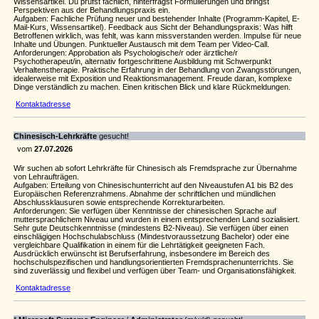
Wissensartikel. Du prüfst fachlich, hinterfragst Formulierungen und bringst
Perspektiven aus der Behandlungspraxis ein.
Aufgaben: Fachliche Prüfung neuer und bestehender Inhalte (Programm-Kapitel, E-
Mail-Kurs, Wissensartikel). Feedback aus Sicht der Behandlungspraxis: Was hilft
Betroffenen wirklich, was fehlt, was kann missverstanden werden. Impulse für neue
Inhalte und Übungen. Punktueller Austausch mit dem Team per Video-Call.
Anforderungen: Approbation als Psychologische/r oder ärztliche/r
Psychotherapeut/in, alternativ fortgeschrittene Ausbildung mit Schwerpunkt
Verhaltenstherapie. Praktische Erfahrung in der Behandlung von Zwangsstörungen,
idealerweise mit Exposition und Reaktionsmanagement. Freude daran, komplexe
Dinge verständlich zu machen. Einen kritischen Blick und klare Rückmeldungen.
Kontaktadresse
Chinesisch-Lehrkräfte
gesucht!
vom
27.07.2026
Wir suchen ab sofort Lehrkräfte für Chinesisch als Fremdsprache zur Übernahme
von Lehraufträgen.
Aufgaben: Erteilung von Chinesischunterricht auf den Niveaustufen A1 bis B2 des
Europäischen Referenzrahmens. Abnahme der schriftlichen und mündlichen
Abschlussklausuren sowie entsprechende Korrekturarbeiten.
Anforderungen: Sie verfügen über Kenntnisse der chinesischen Sprache auf
muttersprachlichem Niveau und wurden in einem entsprechenden Land sozialisiert.
Sehr gute Deutschkenntnisse (mindestens B2-Niveau). Sie verfügen über einen
einschlägigen Hochschulabschluss (Mindestvoraussetzung Bachelor) oder eine
vergleichbare Qualifikation in einem für die Lehrtätigkeit geeigneten Fach.
Ausdrücklich erwünscht ist Berufserfahrung, insbesondere im Bereich des
hochschulspezifischen und handlungsorientierten Fremdsprachenunterrichts. Sie
sind zuverlässig und flexibel und verfügen über Team- und Organisationsfähigkeit.
Kontaktadresse