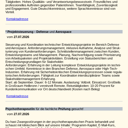
Tätigkeiten. Hohes Qualitäts- und Verantwortungsbewusstsein. Freundliches und
professionelles Auftreten gegenüber Patient/innen. Teamfähigkeit, Zuverlässigkeit
und Engagement. Gute Deutschkenntnisse, weitere Sprachkenntnisse sind von
Vorteil.
Kontaktadresse
*
Projekt­steu­e­rung - Defense
und
Aero­space
vom
27.07.2026
Steu­e­rung und Koor­di­na­tion tech­ni­scher Entwick­lungs­pro­jekte im Bereich Defense
und Aero­space. Anfor­de­rungs­ma­na­ge­ment, inklu­sive Aufnahme, Analyse und Struk­
tu­rie­rung von Kunde­n­an­for­de­rungen. Schnitt­stel­len­ma­na­ge­ment zwischen Kunden,
Entwick­lungs­teams und Manage­ment. Planung, Nach­ver­fol­gung sowie Prio­ri­sie­rung
von Arbeit­s­pa­keten und Projek­tak­ti­vi­täten. Erstel­lung von Status­be­richten und
Entschei­dungs­grund­lagen für Stake­holder.
Anfor­de­rungen: Erfah­rung in der Leitung komplexer Entwick­lungs­pro­jekte im tech­ni­
schen Umfeld. Kennt­nisse in den Bran­chen Defense, Aero­space oder High-Tech-
Indus­trien. Erfah­rung mit Sicher­heitskri­ti­schen Entwick­lungs­pro­zessen sowie regu­la­
to­ri­schen Anfor­de­rungen. Fähig­keit zur Koor­di­na­tion inter­dis­zi­pli­närer Teams sowie
Stake­hol­der­ma­na­ge­ment-Erfah­rung.
Start: ab September. Dauer: 6-12 Monate. Auslas­tung: Voll­zeit. Einsatzort: Groß­teils
in Groß­raum Heil­bronn / verein­zelt Remote. Reise­tä­tig­keiten: 10-20 Prozent für
Kunden­kom­mu­ni­ka­tion vor Ort deut­sch­land­weit (Kosten nach Beleg)
Kontaktadresse
Psychotherapeut/in
für die fachliche
Prüfung
gesucht!
vom
27.07.2026
Du hast Zwangsstörungen in der psychotherapeutischen Praxis behandelt und
schaust mit klinischem Blick auf unsere Inhalte: Programm-Kapitel, E-Mail-Kurs,