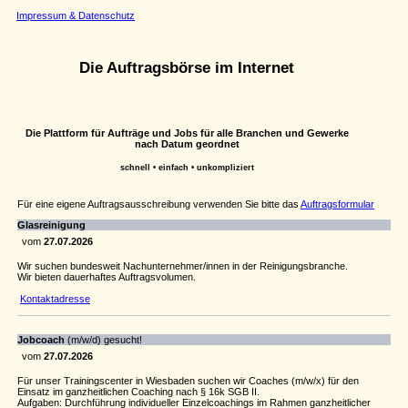
Impressum & Datenschutz
Die Auftragsbörse im Internet
Die Plattform für Aufträge und Jobs für alle Branchen und Gewerke
nach Datum geordnet
schnell • einfach • unkompliziert
Für eine eigene Auftragsausschreibung verwenden Sie bitte das
Auftragsformular
Glasreinigung
vom
27.07.2026
Wir suchen bundesweit Nachunternehmer/innen in der Reinigungsbranche.
Wir bieten dauerhaftes Auftragsvolumen.
Kontaktadresse
Jobcoach
(m/w/d) gesucht!
vom
27.07.2026
Für unser Trainingscenter in Wiesbaden suchen wir Coaches (m/w/x) für den
Einsatz im ganzheitlichen Coaching nach § 16k SGB II.
Aufgaben: Durchführung individueller Einzelcoachings im Rahmen ganzheitlicher