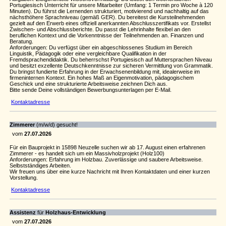
Portugiesisch Unterricht für unsere Mitarbeiter (Umfang: 1 Termin pro Woche à 120
Minuten). Du führst die Lernenden strukturiert, motivierend und nachhaltig auf das
nächsthöhere Sprachniveau (gemäß GER). Du bereitest die Kursteilnehmenden
gezielt auf den Erwerb eines offiziell anerkannten Abschlusszertifikats vor. Erstellst
Zwischen- und Abschlussberichte. Du passt die Lehrinhalte flexibel an den
beruflichen Kontext und die Vorkenntnisse der Teilnehmenden an. Finanzen und
Beratung.
Anforderungen: Du verfügst über ein abgeschlossenes Studium im Bereich
Linguistik, Pädagogik oder eine vergleichbare Qualifikation in der
Fremdsprachendidaktik. Du beherrschst Portugiesisch auf Muttersprachen Niveau
und besitzt exzellente Deutschkenntnisse zur sicheren Vermittlung von Grammatik.
Du bringst fundierte Erfahrung in der Erwachsenenbildung mit, idealerweise im
firmeninternen Kontext. Ein hohes Maß an Eigenmotivation, pädagogischem
Geschick und eine strukturierte Arbeitsweise zeichnen Dich aus.
Bitte sende Deine vollständigen Bewerbungsunterlagen per E-Mail.
Kontaktadresse
Zimmerer
(m/w/d) gesucht!
vom
27.07.2026
Für ein Bauprojekt in 15898 Neuzelle suchen wir ab 17. August einen erfahrenen
Zimmerer - es handelt sich um ein Massivholzprojekt (Holz100)
Anforderungen: Erfahrung im Holzbau. Zuverlässige und saubere Arbeitsweise.
Selbstständiges Arbeiten.
Wir freuen uns über eine kurze Nachricht mit Ihren Kontaktdaten und einer kurzen
Vorstellung.
Kontaktadresse
Assistenz
für
Holzhaus-Entwicklung
vom
27.07.2026