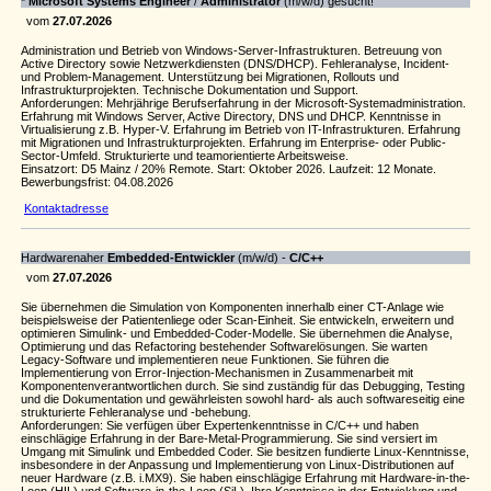
*
Microsoft Systems Engineer
/
Administrator
(m/w/d) gesucht!
vom
27.07.2026
Administration und Betrieb von Windows-Server-Infrastrukturen. Betreuung von
Active Directory sowie Netzwerkdiensten (DNS/DHCP). Fehleranalyse, Incident-
und Problem-Management. Unterstützung bei Migrationen, Rollouts und
Infrastrukturprojekten. Technische Dokumentation und Support.
Anforderungen: Mehrjährige Berufserfahrung in der Microsoft-Systemadministration.
Erfahrung mit Windows Server, Active Directory, DNS und DHCP. Kenntnisse in
Virtualisierung z.B. Hyper-V. Erfahrung im Betrieb von IT-Infrastrukturen. Erfahrung
mit Migrationen und Infrastrukturprojekten. Erfahrung im Enterprise- oder Public-
Sector-Umfeld. Strukturierte und teamorientierte Arbeitsweise.
Einsatzort: D5 Mainz / 20% Remote. Start: Oktober 2026. Laufzeit: 12 Monate.
Bewerbungsfrist: 04.08.2026
Kontaktadresse
Hardwarenaher
Embedded-Entwickler
(m/w/d) -
C/C++
vom
27.07.2026
Sie übernehmen die Simulation von Komponenten innerhalb einer CT-Anlage wie
beispielsweise der Patientenliege oder Scan-Einheit. Sie entwickeln, erweitern und
optimieren Simulink- und Embedded-Coder-Modelle. Sie übernehmen die Analyse,
Optimierung und das Refactoring bestehender Softwarelösungen. Sie warten
Legacy-Software und implementieren neue Funktionen. Sie führen die
Implementierung von Error-Injection-Mechanismen in Zusammenarbeit mit
Komponentenverantwortlichen durch. Sie sind zuständig für das Debugging, Testing
und die Dokumentation und gewährleisten sowohl hard- als auch softwareseitig eine
strukturierte Fehleranalyse und -behebung.
Anforderungen: Sie verfügen über Expertenkenntnisse in C/C++ und haben
einschlägige Erfahrung in der Bare-Metal-Programmierung. Sie sind versiert im
Umgang mit Simulink und Embedded Coder. Sie besitzen fundierte Linux-Kenntnisse,
insbesondere in der Anpassung und Implementierung von Linux-Distributionen auf
neuer Hardware (z.B. i.MX9). Sie haben einschlägige Erfahrung mit Hardware-in-the-