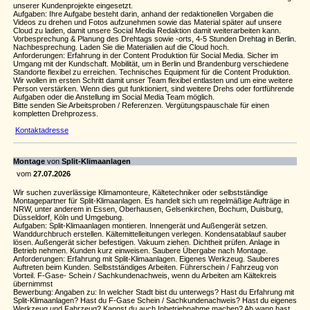
unserer Kundenprojekte eingesetzt.
Aufgaben: Ihre Aufgabe besteht darin, anhand der redaktionellen Vorgaben die
Videos zu drehen und Fotos aufzunehmen sowie das Material später auf unsere
Cloud zu laden, damit unsere Social Media Redaktion damit weiterarbeiten kann.
Vorbesprechung & Planung des Drehtags sowie -orts, 4-5 Stunden Drehtag in Berlin.
Nachbesprechung. Laden Sie die Materialien auf die Cloud hoch.
Anforderungen: Erfahrung in der Content Produktion für Social Media. Sicher im
Umgang mit der Kundschaft. Mobilität, um in Berlin und Brandenburg verschiedene
Standorte flexibel zu erreichen. Technisches Equipment für die Content Produktion.
Wir wollen im ersten Schritt damit unser Team flexibel entlasten und um eine weitere
Person verstärken. Wenn dies gut funktioniert, sind weitere Drehs oder fortführende
Aufgaben oder die Anstellung im Social Media Team möglich.
Bitte senden Sie Arbeitsproben / Referenzen. Vergütungspauschale für einen
kompletten Drehprozess.
Kontaktadresse
Montage
von
Split-Klimaanlagen
vom
27.07.2026
Wir suchen zuverlässige Klimamonteure, Kältetechniker oder selbstständige
Montagepartner für Split-Klimaanlagen. Es handelt sich um regelmäßige Aufträge in
NRW, unter anderem in Essen, Oberhausen, Gelsenkirchen, Bochum, Duisburg,
Düsseldorf, Köln und Umgebung.
Aufgaben: Split-Klimaanlagen montieren. Innengerät und Außengerät setzen.
Wanddurchbruch erstellen. Kältemittelleitungen verlegen. Kondensatablauf sauber
lösen. Außengerät sicher befestigen. Vakuum ziehen. Dichtheit prüfen. Anlage in
Betrieb nehmen. Kunden kurz einweisen. Saubere Übergabe nach Montage.
Anforderungen: Erfahrung mit Split-Klimaanlagen. Eigenes Werkzeug. Sauberes
Auftreten beim Kunden. Selbstständiges Arbeiten. Führerschein / Fahrzeug von
Vorteil. F-Gase- Schein / Sachkundenachweis, wenn du Arbeiten am Kältekreis
übernimmst
Bewerbung: Angaben zu: In welcher Stadt bist du unterwegs? Hast du Erfahrung mit
Split-Klimaanlagen? Hast du F-Gase Schein / Sachkundenachweis? Hast du eigenes
Werkzeug und Fahrzeug? Kannst du auch Inbetriebnahme machen? Ab wann hast