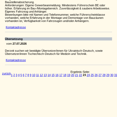
Baustellenabsicherung.
Anforderungen: Eigene Gewerbeanmeldung. Mindestens Führerschein BE oder
höher. Erfahrung im Bau-/Montagebereich. Zuverlässigkeit & saubere Arbeitsweise.
Eigenes Fahrzeug und Anhänger.
Bewerbungen bitte mit Namen und Telefonnummer, welche Führerscheinklasse
vorhanden, welche Erfahrung in der Montage und Demontage von Bauzäunen
vorhanden ist, Verfügbarkeit von Fahrzeugen und/oder Anhängern.
Kontaktadresse
Übersetzung
vom
27.07.2026
Derzeit suchen wir beeidigte Übersetzer/innen für Ukrainisch-Deutsch, sowie
Übersetzer/innen Tschechisch-Deutsch für Medizin und Technik.
Kontaktadresse
Ergebnis-Seite:
zurück
1
2
3
4
5
6
7
8
9
10
11
12
13
14
15
16
17
18
19
20
21
22
23
24
25
26
27
28
29
30
3