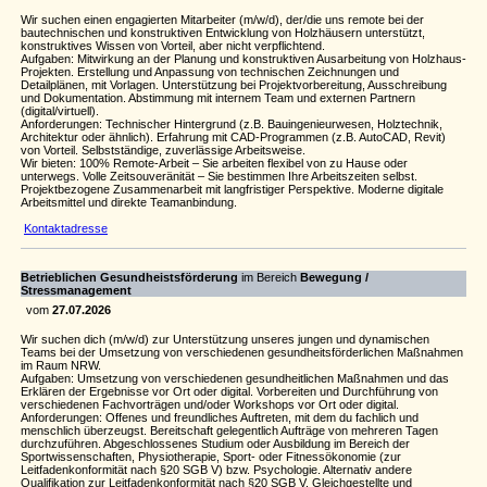
Wir suchen einen engagierten Mitarbeiter (m/w/d), der/die uns remote bei der
bautechnischen und konstruktiven Entwicklung von Holzhäusern unterstützt,
konstruktives Wissen von Vorteil, aber nicht verpflichtend.
Aufgaben: Mitwirkung an der Planung und konstruktiven Ausarbeitung von Holzhaus-
Projekten. Erstellung und Anpassung von technischen Zeichnungen und
Detailplänen, mit Vorlagen. Unterstützung bei Projektvorbereitung, Ausschreibung
und Dokumentation. Abstimmung mit internem Team und externen Partnern
(digital/virtuell).
Anforderungen: Technischer Hintergrund (z.B. Bauingenieurwesen, Holztechnik,
Architektur oder ähnlich). Erfahrung mit CAD-Programmen (z.B. AutoCAD, Revit)
von Vorteil. Selbstständige, zuverlässige Arbeitsweise.
Wir bieten: 100% Remote-Arbeit – Sie arbeiten flexibel von zu Hause oder
unterwegs. Volle Zeitsouveränität – Sie bestimmen Ihre Arbeitszeiten selbst.
Projektbezogene Zusammenarbeit mit langfristiger Perspektive. Moderne digitale
Arbeitsmittel und direkte Teamanbindung.
Kontaktadresse
Betrieblichen Gesundheistsförderung
im Bereich
Bewegung /
Stressmanagement
vom
27.07.2026
Wir suchen dich (m/w/d) zur Unterstützung unseres jungen und dynamischen
Teams bei der Umsetzung von verschiedenen gesundheitsförderlichen Maßnahmen
im Raum NRW.
Aufgaben: Umsetzung von verschiedenen gesundheitlichen Maßnahmen und das
Erklären der Ergebnisse vor Ort oder digital. Vorbereiten und Durchführung von
verschiedenen Fachvorträgen und/oder Workshops vor Ort oder digital.
Anforderungen: Offenes und freundliches Auftreten, mit dem du fachlich und
menschlich überzeugst. Bereitschaft gelegentlich Aufträge von mehreren Tagen
durchzuführen. Abgeschlossenes Studium oder Ausbildung im Bereich der
Sportwissenschaften, Physiotherapie, Sport- oder Fitnessökonomie (zur
Leitfadenkonformität nach §20 SGB V) bzw. Psychologie. Alternativ andere
Qualifikation zur Leitfadenkonformität nach §20 SGB V. Gleichgestellte und