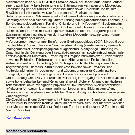
Maßnahmen nach § 16k SGB II in Präsenz sowie bei Bedarf aufsuchend. Aufbau
einer tragfähigen Arbeitsbeziehung und Stärkung von Vertrauen und Motivation.
Stabilisierung der persönlichen Lebenssituation sowie Unterstützung bei der
Bewältigung individueller Herausforderungen (z.B. Alltagsstruktur,
Selbstorganisation). Aktivierung und schrittweise Entwicklung von Perspektiven in
Richtung Arbeit oder Ausbildung. Unterstützung bei organisatorischen Themen (z.B.
Behördenangelegenheiten, Termine, Orientierung im Hilfesystem). Begleitung im
Lebensumfeld der Teilnehmenden (z.B. aufsuchende Termine). Förderkonforme,
nachvollziehbare Dokumentation gemäß Maßnahmen- und Trägervorgaben.
Zusammenarbeit mit relevanten Schnittstellen (Jobcenter, soziale Einrichtungen,
interne Ansprechpersonen).
Anforderungen: Anerkannter Berufs- oder Studienabschluss (DQR-Niveau 6 oder
vergleichbar). Abgeschlossene Coaching-Ausbildung (idealerweise systemisch,
lösungsorientiert, sozialpädagogisch ausgerichtet). Mehrjährige Erfahrung im
Coaching, in der Beratung oder in sozialpädagogischen sowie aufsuchenden oder
sozialintegrativen Kontexten. Erfahrung im Umgang mit komplexen Problemlagen
sowie mit Behörden, Förderstrukturen und Hilfesystemen. Professionelles
Rollenverständnis im Coaching (inkl. Auftrags- und Rollenklärung sowie klarer
Abgrenzung zu Therapie). Strukturierte Arbeitsweise sowie Prozess- und
Methodensicherheit in ressourcen- und Lösungsorientierter Coachingarbeit.
Fähigkeit, komplexe Lebenslagen zu erfassen und individuell passende
Unterstützungsansätze zu entwickeln. Erfahrung im Umgang mit Krisensituationen
sowie hohe Belastbarkeit und Reflexionsfähigkeit. Sicherer Umgang mit digitalen
Arbeitsmitteln sowie mit digitaler, papierloser Dokumentation. Wertschätzender,
reflektierter Umgang mit unterschiedlichen Lebens- und Bildungsbiografien.
Bereitschaft zur regelmäßigen fachlichen Weiterbildung und Reflexion der eigenen
Coachingpraxis.
Die Coachings finden überwiegend in Präsenz an unseren Standorten sowie bei
Bedarf im aufsuchenden Kontext statt und erstrecken sich über mehrere Wochen
oder Monate mit regelmäßig stattfindenden Terminen (mindestens 2 Termine a 90
Min. pro Woche).
Kontaktadresse
Montage
von
Kleinmöbeln