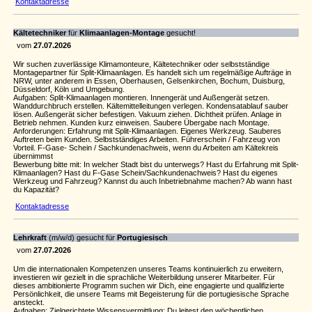
Kontaktadresse
Kältetechniker
für
Klimaanlagen-Montage
gesucht!
vom
27.07.2026
Wir suchen zuverlässige Klimamonteure, Kältetechniker oder selbstständige
Montagepartner für Split-Klimaanlagen. Es handelt sich um regelmäßige Aufträge in
NRW, unter anderem in Essen, Oberhausen, Gelsenkirchen, Bochum, Duisburg,
Düsseldorf, Köln und Umgebung.
Aufgaben: Split-Klimaanlagen montieren. Innengerät und Außengerät setzen.
Wanddurchbruch erstellen. Kältemittelleitungen verlegen. Kondensatablauf sauber
lösen. Außengerät sicher befestigen. Vakuum ziehen. Dichtheit prüfen. Anlage in
Betrieb nehmen. Kunden kurz einweisen. Saubere Übergabe nach Montage.
Anforderungen: Erfahrung mit Split-Klimaanlagen. Eigenes Werkzeug. Sauberes
Auftreten beim Kunden. Selbstständiges Arbeiten. Führerschein / Fahrzeug von
Vorteil. F-Gase- Schein / Sachkundenachweis, wenn du Arbeiten am Kältekreis
übernimmst
Bewerbung bitte mit: In welcher Stadt bist du unterwegs? Hast du Erfahrung mit Split-
Klimaanlagen? Hast du F-Gase Schein/Sachkundenachweis? Hast du eigenes
Werkzeug und Fahrzeug? Kannst du auch Inbetriebnahme machen? Ab wann hast
du Kapazität?
Kontaktadresse
Lehrkraft
(m/w/d) gesucht für
Portugiesisch
vom
27.07.2026
Um die internationalen Kompetenzen unseres Teams kontinuierlich zu erweitern,
investieren wir gezielt in die sprachliche Weiterbildung unserer Mitarbeiter. Für
dieses ambitionierte Programm suchen wir Dich, eine engagierte und qualifizierte
Persönlichkeit, die unsere Teams mit Begeisterung für die portugiesische Sprache
ansteckt.
Aufgaben: Zielgerichtete Wissensvermittlung: Du leitest den wöchentlichen