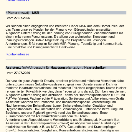
*
Planer
(m/w/d) -
MSR
vom
27.07.2026
Wir suchen einen engagierten und kreativen Planer MSR aus dem HomeOffice, der
das Team unseres Kunden bei der Planung von Bürogebäuden unterstützt.
Aufgaben: Unterstützung bei der Planung von Bürogebäuden. Zusammenarbeit mit
einem erfahrenen Planungsteam. Erstellung von technischen Konzepten und
Planungsunterlagen. Aktive Mitgestaltung von Projekten und Lösungen.
Anforderungen: Erfahrung im Bereich MSR-Planung. Teamfähig und kommunikativ.
Eine proaktive und lösungsorientierte Denkweise.
Kontaktadresse
Assistenz
(m/w/d) gesucht für
Haartransplantation / Haartechniker
vom
27.07.2026
Du hast ein gutes Auge für Details, arbeitest präzise und möchtest Menschen dabei
unterstützen, neues Selbstbewusstsein zu gewinnen. Du interessierst Dich für
moderne Haartransplantationen und möchtest Teil eines eingespielten Teams in einer
renommierten Privatklinik werden, dann freuen wir uns darauf, Dich kennenzulernen.
Aufgaben: Unterstützung des ärztlichen Teams bei Haartransplantationen (FUE und
FUT-Verfahren). Fachgerechte Präparation, Sortierung und Aufbereitung von Grafts.
Assistenz während der Entnahme- und Implantationsphase. Vorbereitung und
Nachbereitung der Behandlungsräume. Sicherstellung hoher Qualitäts- und
Hygienestandards. Dokumentation der Behandlungen. Einfühlsame Betreuung und
Begleitung unserer Patient/innen während des Behandlungstages. Enge
Zusammenarbeit mit Ärzten/Ärztinnen und dem OP-Team.
Anforderungen: Abgeschlossene Weiterbildung und Erfahrung als Haartechniker,
Assistenz in der Haartransplantation (m/w/d) mit abgeschlossener Ausbildung im
medizinischen Bereich, z.B. als MFA, OTA, Gesundheits- und Krankenpfleger
(m/w/d). Fingerfertigkeit, Sorgfalt und Konzentrationsfähigkeit auch bei filigranen