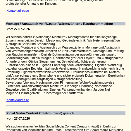
Selbstständige, saubere Arbeitsweise. Zuverlässigkeit, Teamgeist und
professioneller Umgang mit Kunden.
Kontaktadresse
Montage / Austausch
von
Wasser-/Wärmezählern / Rauchwarnmeldern
vom
27.07.2026
Wir suchen derzeit zuverlässige Monteure / Montageteams für eine langfristige
Zusammenarbeit im Bereich Mess- und Gebäudetechnik. Wir bieten regelmäßige
Aufträge in Berlin und Brandenburg.
Aufgaben: Montage und Austausch von Wasserzählern. Montage und Austausch
von Wärmemengenzählern. Arbeiten an Heizkostenverteilern. Montage und Prüfung
von Rauchwarnmeldern. Digitale Dokumentation der ausgeführten Leistungen.
Bearbeitung von Einzelaufträgen. Übernahme größerer Objekt- und Auftragspakete.
Anforderungen: Gültige Steuernummer. Betriebshaftpflichtversicherung.
Führerschein Klasse B. Eigenes Fahrzeug nach Vereinbarung. Eigenes Werkzeug
beziehungsweise Betriebsmittel nach Vereinbarung. Handwerkliche oder technische
Erfahrung. Eigenverantwortliche Arbeitsweise. Freundliches Auftreten bei Mietern
und Ansprechpartnern. Smartphone und sichere digitale Dokumentation. Bereitschaft
zur vollständigen und sorgfältigen Auftragsbearbeitung.
Bewerbung: Vor- und Nachname oder Firmenname. Wohn-/beziehungsweise
Firmensitz. Anzahl verfügbarer Monteure. Bisherige Erfahrung. Vorhandene
Gewerke oder Qualifikationen. Eigenes Fahrzeug vorhanden: Ja oder Nein.
Mögliche Einsatzgebiete. Frühestmöglicher Starttermin.
Kontaktadresse
Social Media Content Creator
(m/w/d) gesucht!
vom
27.07.2026
Wir suchen einen/n flexiblen Social Media Content Creator (m/w/d) in Berlin zur
Produktion von Videoinhalten und Fotos. Diese werden fürs Social Media Marketing