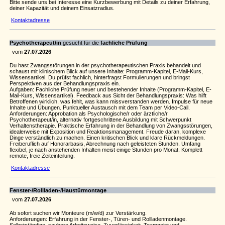
Bitte sende uns bei Interesse eine Kurzbewerbung mit Details zu deiner Erfahrung,
deiner Kapazität und deinem Einsatzradius.
Kontaktadresse
Psychotherapeut/in
gesucht für die
fachliche Prüfung
vom
27.07.2026
Du hast Zwangsstörungen in der psychotherapeutischen Praxis behandelt und
schaust mit klinischem Blick auf unsere Inhalte: Programm-Kapitel, E-Mail-Kurs,
Wissensartikel. Du prüfst fachlich, hinterfragst Formulierungen und bringst
Perspektiven aus der Behandlungspraxis ein.
Aufgaben: Fachliche Prüfung neuer und bestehender Inhalte (Programm-Kapitel, E-
Mail-Kurs, Wissensartikel). Feedback aus Sicht der Behandlungspraxis: Was hilft
Betroffenen wirklich, was fehlt, was kann missverstanden werden. Impulse für neue
Inhalte und Übungen. Punktueller Austausch mit dem Team per Video-Call.
Anforderungen: Approbation als Psychologische/r oder ärztliche/r
Psychotherapeut/in, alternativ fortgeschrittene Ausbildung mit Schwerpunkt
Verhaltenstherapie. Praktische Erfahrung in der Behandlung von Zwangsstörungen,
idealerweise mit Exposition und Reaktionsmanagement. Freude daran, komplexe
Dinge verständlich zu machen. Einen kritischen Blick und klare Rückmeldungen.
Freiberuflich auf Honorarbasis, Abrechnung nach geleisteten Stunden. Umfang
flexibel, je nach anstehenden Inhalten meist einige Stunden pro Monat. Komplett
remote, freie Zeiteinteilung.
Kontaktadresse
Fenster-/Rollladen-/Haustürmontage
vom
27.07.2026
Ab sofort suchen wir Monteure (m/w/d) zur Verstärkung.
Anforderungen: Erfahrung in der Fenster-, Türen- und Rollladenmontage.