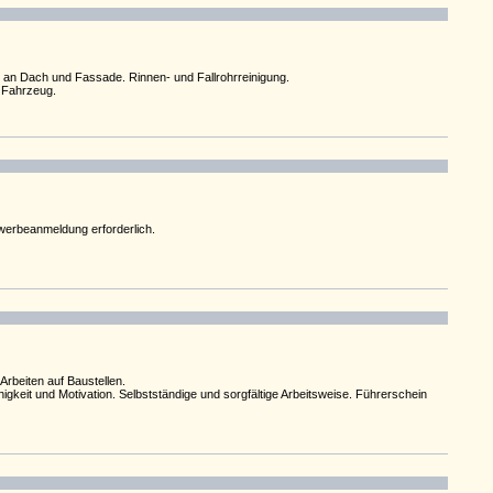
 an Dach und Fassade. Rinnen- und Fallrohrreinigung.
s Fahrzeug.
ewerbeanmeldung erforderlich.
rbeiten auf Baustellen.
eit und Motivation. Selbstständige und sorgfältige Arbeitsweise. Führerschein