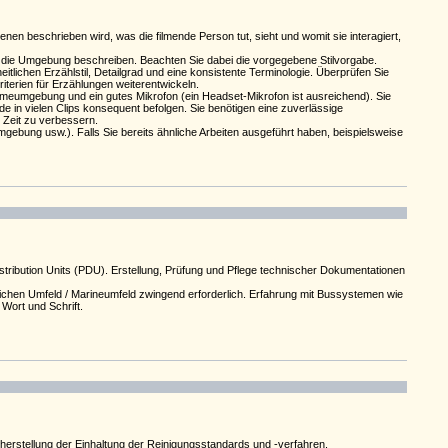
 beschrieben wird, was die filmende Person tut, sieht und womit sie interagiert,
d die Umgebung beschreiben. Beachten Sie dabei die vorgegebene Stilvorgabe.
itlichen Erzählstil, Detailgrad und eine konsistente Terminologie. Überprüfen Sie
riterien für Erzählungen weiterentwickeln.
hmeumgebung und ein gutes Mikrofon (ein Headset-Mikrofon ist ausreichend). Sie
 in vielen Clips konsequent befolgen. Sie benötigen eine zuverlässige
 Zeit zu verbessern.
ebung usw.). Falls Sie bereits ähnliche Arbeiten ausgeführt haben, beispielsweise
ri­bu­tion Units (PDU). Erstel­lung, Prüfung und Pflege tech­ni­scher Doku­men­ta­ti­onen
li­chen Umfeld / Mari­neum­feld zwin­gend erfor­der­lich. Erfah­rung mit Bussys­temen wie
 Wort und Schrift.
erstellung der Einhaltung der Reinigungsstandards und -verfahren.