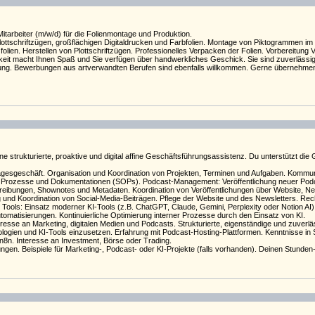
itarbeiter (m/w/d) für die Folienmontage und Produktion.
Plottschriftzügen, großflächigen Digitaldrucken und Farbfolien. Montage von Piktogrammen 
olien. Herstellen von Plottschriftzügen. Professionelles Verpacken der Folien. Vorbereitung 
keit macht Ihnen Spaß und Sie verfügen über handwerkliches Geschick. Sie sind zuverlässig,
zung. Bewerbungen aus artverwandten Berufen sind ebenfalls willkommen. Gerne übernehmen 
 strukturierte, proaktive und digital affine Geschäftsführungsassistenz. Du unterstützt die 
esgeschäft. Organisation und Koordination von Projekten, Terminen und Aufgaben. Kommunik
 Prozesse und Dokumentationen (SOPs). Podcast-Management: Veröffentlichung neuer Podca
bungen, Shownotes und Metadaten. Koordination von Veröffentlichungen über Website, Newslet
 und Koordination von Social-Media-Beiträgen. Pflege der Website und des Newsletters. Re
 Tools: Einsatz moderner KI-Tools (z.B. ChatGPT, Claude, Gemini, Perplexity oder Notion AI) 
matisierungen. Kontinuierliche Optimierung interner Prozesse durch den Einsatz von KI.
eresse an Marketing, digitalen Medien und Podcasts. Strukturierte, eigenständige und zuverl
ologien und KI-Tools einzusetzen. Erfahrung mit Podcast-Hosting-Plattformen. Kenntnisse i
n8n. Interesse an Investment, Börse oder Trading.
ungen. Beispiele für Marketing-, Podcast- oder KI-Projekte (falls vorhanden). Deinen Stunde