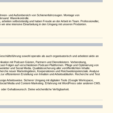
im Innen- und Außenbereich von Schienenfahrzeugen. Montage von
Versand. Warenkontrolle.
 arbeiten selbstständig und haben Freude an der Arbeit im Team. Professioneller,
wir eine intensive Einarbeitung in den Umgang mit unseren Produkten.
Geschäftsführung sowohl operativ als auch organisatorisch und arbeitest aktiv an
ation mit Podcast-Gästen, Partnern und Dienstleistern. Vorbereitung,
st-Folgen auf verschiedenen Podcast-Plattformen. Pflege und Optimierung von
ter und Social Media. Qualitätssicherung aller veröffentlichten Inhalte.
cherche neuer Marketingideen, Kooperationen und Reichweitenpotenziale. Analyse
zur effizienteren Erstellung von Inhalten und Arbeitsabläufen. Recherche und Test
ässige Arbeitsweise. Sicherer Umgang mit digitalen Tools (Google Workspace,
n Social Media und Content-Marketing. Erfahrung mit WordPress oder anderen CMS.
n- oder Gehaltswunsch. Deine wöchentliche Verfügbarkeit.