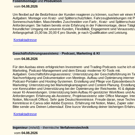
Folienmontage
und
Produktion
vom
04.08.2026
Um flexibel auf die Bedürfnisse der Kunden reagieren zu können, suchen wir einen M
Aufgaben: Montage von Kratz- und Splitterschutzfolien. Fahrzeugbeklebungen mit 
Sonnenschutzfolien. Maschinelles Zuschneiden von Farb-, Kratz- und Splitterschutzf
Anforderungen: Sie haben bereits erste Erfahrung in der Folienmontage, diese Tätig
freundlicher Umgang mit unseren Kunden, Flexibilität, Engagement sind Vorausset
Anfangsgehalt 15,00 bis 20,00 € pro Stunde, je nach Qualifikation und Leistung.
Kontaktadresse
Geschäftsführungsassistenz
-
Podcast, Marketing & KI
vom
04.08.2026
Für den Ausbau eines erfolgreichen Investment- und Trading-Podcasts suche ich eine
Marketing, Podcast-Management und dem Einsatz moderner KI-Tools mit.
Aufgaben: Geschäftsführungsassistenz: Unterstützung der Geschäftsführung im Tag
Nachverfolgung und Dokumentation von Meetings. Aufbau und Optimierung interner
Podcast-Portalen und Hosting-Systemen. Erstellung und Pflege von Episodenbeschrei
Marketing: Unterstützung bei Marketingkampagnen und Content-Planung. Erstellung
von Kennzahlen und Unterstützung bei der Optimierung der Reichweite. KI & digitale
neuer KI-Anwendungen. Unterstützung beim Aufbau KI-gestützter Workflows und Auto
Anforderungen: Erfahrung als Assistenz, Projektassistenz oder Office Manager. Int
Notion, Microsoft Office). Sehr gute Deutschkenntnisse. Freude daran, neue Techn
Kenntnisse in Canva oder Adobe Express. Erfahrung mit Notion, Make, Zapier oder 
Bitte sende uns Deinen Lebenslauf. Eine kurze Vorstellung deiner bisherigen Erfahr
Kontaktadresse
Ingenieur
(m/w/d) - thermische
Verfahrenstechnik
vom
04.08.2026