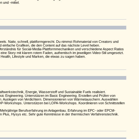
 und -mittel.
els. Nativ, schnell, plattformgerecht. Du nimmst Rohmaterial von Creators und
d einfache Grafiken, die den Content auf das nächste Level heben.
Verständnis für Social-Media-Plattformmechaniken und verschiedene Aspect Ratios
eine Story mit klarem rotem Faden, authentisch im jeweiligen Video-Stil umgesetzt.
r Health, Lifestyle und Marken, die etwas zu sagen haben.
twerkstechnik, Energie, Wasserstoff und Sustainable Fuels realisiert.
c Engineering. Unterstützen im Basic Engineering. Erstellen und Prüfen von
en. Auslegen von Verdichtern. Dimensionieren von Wärmetauschern. Auswählen
HAZOP-Workshops. Unterstützen bei LOPA-Workshops. Koordinieren von Schnittstellen
. Mehrjährige Berufserfahrung im Anlagenbau. Erfahrung im EPC- oder EPCM-
n Plus, Hysys etc. Sehr gute Kenntnisse in der thermischen Verfahrenstechnik.