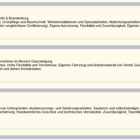
erlin & Brandenburg.
Grünpflege und Baumschnitt. Werbeinstallationen und Spezialarbeiten. Abdichtungsarbeiten
r vergleichbare Zertifizierung). Eigene Ausrüstung. Flexibilität und Zuverlässigkeit. Eigene
ernehmer im Bereich Glasreinigung.
se. Hohe Flexibilität und Termintreue. Eigenes Fahrzeug und Arbeitsmaterial von Vorteil. G
iet und deinen Kontaktdaten.
von Untergründen. Ausbesserungs- und Sanierungsarbeiten. Sauberes und selbstständiges A
ahrung. Handwerkliches Geschick und technisches Verständnis. Zuverlässigkeit, Teamfähigk