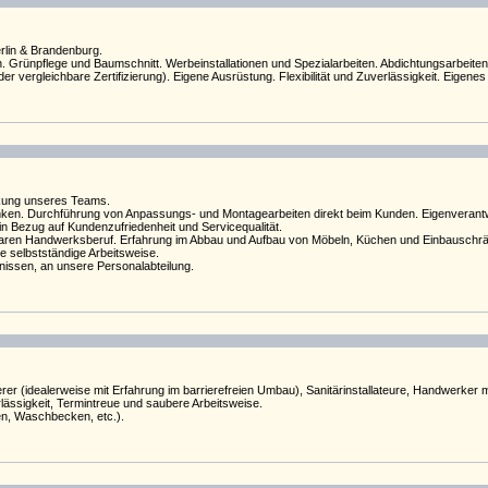
erlin & Brandenburg.
Grünpflege und Baumschnitt. Werbeinstallationen und Spezialarbeiten. Abdichtungsarbeiten
r vergleichbare Zertifizierung). Eigene Ausrüstung. Flexibilität und Zuverlässigkeit. Eigene
rkung unseres Teams.
n. Durchführung von Anpassungs- und Montagearbeiten direkt beim Kunden. Eigenverantwor
in Bezug auf Kundenzufriedenheit und Servicequalität.
chbaren Handwerksberuf. Erfahrung im Abbau und Aufbau von Möbeln, Küchen und Einbauschr
ne selbstständige Arbeitsweise.
nissen, an unsere Personalabteilung.
erer (idealerweise mit Erfahrung im barrierefreien Umbau), Sanitärinstallateure, Handwerker
lässigkeit, Termintreue und saubere Arbeitsweise.
sen, Waschbecken, etc.).