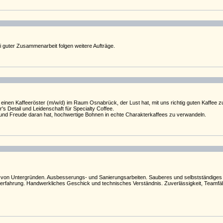
ei guter Zusammenarbeit folgen weitere Aufträge.
n einen Kaffeeröster (m/w/d) im Raum Osnabrück, der Lust hat, mit uns richtig guten Kaffee 
's Detail und Leidenschaft für Specialty Coffee.
t und Freude daran hat, hochwertige Bohnen in echte Charakterkaffees zu verwandeln.
von Untergründen. Ausbesserungs- und Sanierungsarbeiten. Sauberes und selbstständiges A
ahrung. Handwerkliches Geschick und technisches Verständnis. Zuverlässigkeit, Teamfähigk