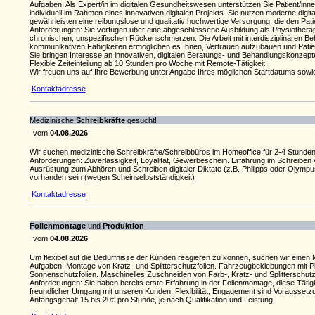
Aufgaben: Als Expert/in im digitalen Gesundheitswesen unterstützen Sie Patient/in
individuell im Rahmen eines innovativen digitalen Projekts. Sie nutzen moderne digi
gewährleisten eine reibungslose und qualitativ hochwertige Versorgung, die den Pati
Anforderungen: Sie verfügen über eine abgeschlossene Ausbildung als Physiotherap
chronischen, unspezifischen Rückenschmerzen. Die Arbeit mit interdisziplinären Be
kommunikativen Fähigkeiten ermöglichen es Ihnen, Vertrauen aufzubauen und Patient
Sie bringen Interesse an innovativen, digitalen Beratungs- und Behandlungskonzept
Flexible Zeiteinteilung ab 10 Stunden pro Woche mit Remote-Tätigkeit.
Wir freuen uns auf Ihre Bewerbung unter Angabe Ihres möglichen Startdatums sowie
Kontaktadresse
Medizinische
Schreibkräfte
gesucht!
vom
04.08.2026
Wir suchen medizinische Schreibkräfte/Schreibbüros im Homeoffice für 2-4 Stunde
Anforderungen: Zuverlässigkeit, Loyalität, Gewerbeschein. Erfahrung im Schreiben
Ausrüstung zum Abhören und Schreiben digitaler Diktate (z.B. Philipps oder Olym
vorhanden sein (wegen Scheinselbstständigkeit)
Kontaktadresse
Folienmontage
und
Produktion
vom
04.08.2026
Um flexibel auf die Bedürfnisse der Kunden reagieren zu können, suchen wir einen M
Aufgaben: Montage von Kratz- und Splitterschutzfolien. Fahrzeugbeklebungen mit 
Sonnenschutzfolien. Maschinelles Zuschneiden von Farb-, Kratz- und Splitterschutzf
Anforderungen: Sie haben bereits erste Erfahrung in der Folienmontage, diese Tätig
freundlicher Umgang mit unseren Kunden, Flexibilität, Engagement sind Vorausset
Anfangsgehalt 15 bis 20€ pro Stunde, je nach Qualifikation und Leistung.