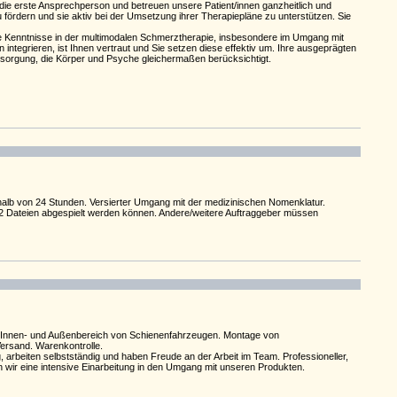
 die erste Ansprechperson und betreuen unsere Patient/innen ganzheitlich und
 fördern und sie aktiv bei der Umsetzung ihrer Therapiepläne zu unterstützen. Sie
te Kenntnisse in der multimodalen Schmerztherapie, insbesondere im Umgang mit
tegrieren, ist Ihnen vertraut und Sie setzen diese effektiv um. Ihre ausgeprägten
ersorgung, die Körper und Psyche gleichermaßen berücksichtigt.
halb von 24 Stunden. Versierter Umgang mit der medizinischen Nomenklatur.
S2 Dateien abgespielt werden können. Andere/weitere Auftraggeber müssen
im Innen- und Außenbereich von Schienenfahrzeugen. Montage von
Versand. Warenkontrolle.
 arbeiten selbstständig und haben Freude an der Arbeit im Team. Professioneller,
wir eine intensive Einarbeitung in den Umgang mit unseren Produkten.