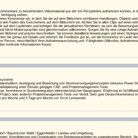
ommentare zu bestehendem Videomaterial aus der Ich-Perspektive aufnehmen können, in denen
 Verfügung stehen.
einen Kommentar ein, in dem Sie die auf dem Bildschirm sichtbaren Handlungen, Objekte un
i den Faden des Geschehens auf dem Bildschirm ein. Achten Sie in allen Clips auf einen einhe
e auf dem Laufenden und befolgen Sie die aktualisierten Richtlinien, da sich die Bewertungsk
 und Nicht-Muttersprachler sind gleichermaßen willkommen. Sorgen Sie für eine ruhige Aufna
ließend und präzise beschreiben. Sie können detaillierte Anweisungen und einen Styleguide
hten Sie genau auf Details und nehmen Sie Feedback gut an, um die Konsistenz im Laufe der
r Person, einschließlich Ihrer Aufnahmeausrüstung und -Fähigkeiten (Mikrofon, Aufnahmeumg
ber konkrete Informationen freuen.
s­ys­teme
Stake­hol­dern. Ausle­gung und Bewer­tung von Strom­ver­sor­gungs­kon­zepten inklu­sive Power Dist
 Kabel­pla­nung unter Einsatz gängiger CAE- und Projekt­ma­na­ge­ment-Tools.
Kennt­nisse in Syste­m­in­te­gra­tion elek­tro­tech­ni­scher Baugruppen. Erfah­rung im Schiff­bau­
oject oder anderen Projekt­ma­na­ge­ment-Tools von Vorteil. Sehr gute Deutsch­kennt­nisse in
Tage pro Woche und 3 Tage pro Woche vor Ort in Lemwerder.
rf / Bayerischer Wald / Eggenfelden / Landau und Umgebung.
gen. Koordinierung und Organisation von Reinigungsarbeiten im zugewiesenen Bereich. Sich