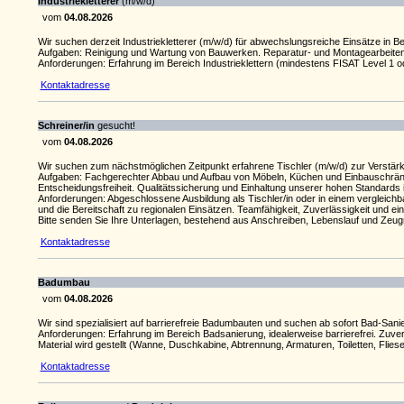
Industriekletterer
(m/w/d)
vom
04.08.2026
Wir suchen derzeit Industriekletterer (m/w/d) für abwechslungsreiche Einsätze in B
Aufgaben: Reinigung und Wartung von Bauwerken. Reparatur- und Montagearbeiten. 
Anforderungen: Erfahrung im Bereich Industrieklettern (mindestens FISAT Level 1 ode
Kontaktadresse
Schreiner/in
gesucht!
vom
04.08.2026
Wir suchen zum nächstmöglichen Zeitpunkt erfahrene Tischler (m/w/d) zur Verstä
Aufgaben: Fachgerechter Abbau und Aufbau von Möbeln, Küchen und Einbauschränke
Entscheidungsfreiheit. Qualitätssicherung und Einhaltung unserer hohen Standards 
Anforderungen: Abgeschlossene Ausbildung als Tischler/in oder in einem verglei
und die Bereitschaft zu regionalen Einsätzen. Teamfähigkeit, Zuverlässigkeit und ei
Bitte senden Sie Ihre Unterlagen, bestehend aus Anschreiben, Lebenslauf und Zeug
Kontaktadresse
Badumbau
vom
04.08.2026
Wir sind spezialisiert auf barrierefreie Badumbauten und suchen ab sofort Bad-Sani
Anforderungen: Erfahrung im Bereich Badsanierung, idealerweise barrierefrei. Zuver
Material wird gestellt (Wanne, Duschkabine, Abtrennung, Armaturen, Toiletten, Flie
Kontaktadresse