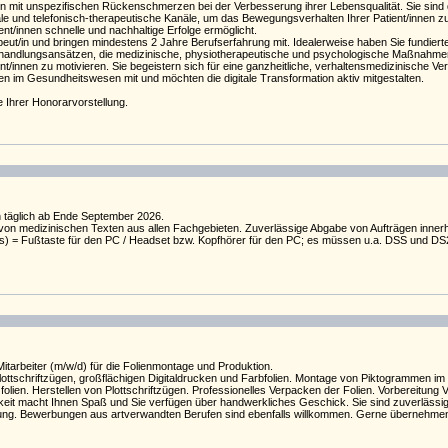
nen mit unspezifischen Rückenschmerzen bei der Verbesserung ihrer Lebensqualität. Sie sind
tale und telefonisch-therapeutische Kanäle, um das Bewegungsverhalten Ihrer Patient/innen zu
ent/innen schnelle und nachhaltige Erfolge ermöglicht.
eut/in und bringen mindestens 2 Jahre Berufserfahrung mit. Idealerweise haben Sie fundier
handlungsansätzen, die medizinische, physiotherapeutische und psychologische Maßnahmen in
/innen zu motivieren. Sie begeistern sich für eine ganzheitliche, verhaltensmedizinische V
en im Gesundheitswesen mit und möchten die digitale Transformation aktiv mitgestalten.
 Ihrer Honorarvorstellung.
n täglich ab Ende September 2026.
 von medizinischen Texten aus allen Fachgebieten. Zuverlässige Abgabe von Aufträgen inner
pus) = Fußtaste für den PC / Headset bzw. Kopfhörer für den PC; es müssen u.a. DSS und D
itarbeiter (m/w/d) für die Folienmontage und Produktion.
Plottschriftzügen, großflächigen Digitaldrucken und Farbfolien. Montage von Piktogrammen 
olien. Herstellen von Plottschriftzügen. Professionelles Verpacken der Folien. Vorbereitung 
keit macht Ihnen Spaß und Sie verfügen über handwerkliches Geschick. Sie sind zuverlässig,
zung. Bewerbungen aus artverwandten Berufen sind ebenfalls willkommen. Gerne übernehmen 