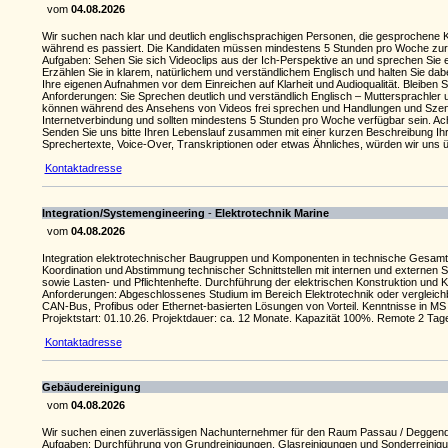
vom
04.08.2026
Wir suchen nach klar und deutlich englischsprachigen Personen, die gesprochene K
während es passiert. Die Kandidaten müssen mindestens 5 Stunden pro Woche zur
Aufgaben: Sehen Sie sich Videoclips aus der Ich-Perspektive an und sprechen Sie 
Erzählen Sie in klarem, natürlichem und verständlichem Englisch und halten Sie dabe
Ihre eigenen Aufnahmen vor dem Einreichen auf Klarheit und Audioqualität. Bleiben Si
Anforderungen: Sie Sprechen deutlich und verständlich Englisch – Muttersprachler
können während des Ansehens von Videos frei sprechen und Handlungen und Szenen f
Internetverbindung und sollten mindestens 5 Stunden pro Woche verfügbar sein. Ac
Senden Sie uns bitte Ihren Lebenslauf zusammen mit einer kurzen Beschreibung Ihre
Sprechertexte, Voice-Over, Transkriptionen oder etwas Ähnliches, würden wir uns ü
Kontaktadresse
Inte­gra­tion/Syste­men­gi­nee­ring
-
Elek­tro­technik Marine
vom
04.08.2026
Inte­gra­tion elek­tro­tech­ni­scher Baugruppen und Kompo­nenten in tech­ni­sche Gesamt­
Koor­di­na­tion und Abstim­mung tech­ni­scher Schnitt­stellen mit internen und externen 
sowie Lasten- und Pflich­ten­hefte. Durch­füh­rung der elek­tri­schen Konstruk­tion und
Anforderungen: Abge­schlos­senes Studium im Bereich Elek­tro­technik oder vergleichbar. 
CAN-Bus, Profibus oder Ethernet-basierten Lösungen von Vorteil. Kennt­nisse in MS Pr
Projekt­start: 01.10.26. Projekt­dauer: ca. 12 Monate. Kapa­zität 100%. Remote 2 
Kontaktadresse
Gebäudereinigung
vom
04.08.2026
Wir suchen einen zuverlässigen Nachunternehmer für den Raum Passau / Deggendo
Aufgaben: Durchführung von Grundreinigungen, Glasreinigungen und Sonderreinigun