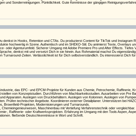
en und Sonderreinigungen. Pünktlichkeit. Gute Kenntnisse der gängigen Reinigungsverfahren
 Du denkst in Hooks, Retention und CTAs. Du produzierst Content für TikTok und Instagram Re
odukte hochwertig in Szene. Authentisch und im SHEKO-Stil. Du animierst Texte, Overlays un
e- oder Agenturumfeld. Sicherer Umgang mit Adobe Premiere Pro und After Effects. Tiefes 
Sprache, denkst mit und versetzt Dich in sie hinein. Aus Rohmaterial machst Du eigenständig 
urnaround-Zeiten. Verlässlichkeit ist für Dich selbstverständlich. Du interessierst Dich fü
ndustrie, das EPC- und EPCM-Projekte für Kunden aus Chemie, Petrochemie, Raffinerie, Kraf
tellen von Konzeptstudien. Durchführen von Machbarkeitsstudien. Ausarbeiten von Pre Basi
en und Apparaten. Auslegen von Druckbehältern. Auslegen von Kolonnen. Auslegen von Pump
anten. Prüfen technischer Angebote. Koordinieren externer Detailplaner. Unterstützen bei 
s, Brownfield-Projekten, Modernisierungen und Turnarounds.
, Chemieingenieurwesen, Maschinenbau mit Vertiefung Verfahrenstechnik oder vergleichbar
hemie-, Raffinerie- oder Kraftwerksprojekten. Erfahrung im Umgang mit den Tools Aspen, Aspe
onen. fließende Deutschkenntnisse in Wort und Schrift.