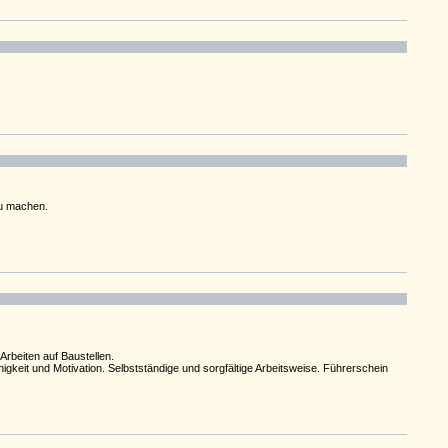
zu machen.
rbeiten auf Baustellen.
eit und Motivation. Selbstständige und sorgfältige Arbeitsweise. Führerschein