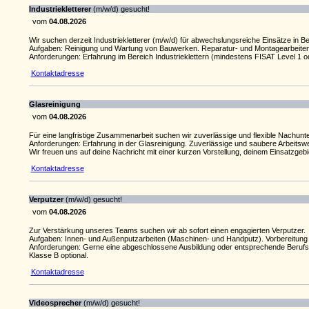
Industriekletterer
(m/w/d) gesucht!
vom
04.08.2026
Wir suchen derzeit Industriekletterer (m/w/d) für abwechslungsreiche Einsätze in B
Aufgaben: Reinigung und Wartung von Bauwerken. Reparatur- und Montagearbeiten. 
Anforderungen: Erfahrung im Bereich Industrieklettern (mindestens FISAT Level 1 ode
Kontaktadresse
Glasreinigung
vom
04.08.2026
Für eine langfristige Zusammenarbeit suchen wir zuverlässige und flexible Nachunt
Anforderungen: Erfahrung in der Glasreinigung. Zuverlässige und saubere Arbeitswei
Wir freuen uns auf deine Nachricht mit einer kurzen Vorstellung, deinem Einsatzgeb
Kontaktadresse
Verputzer
(m/w/d) gesucht!
vom
04.08.2026
Zur Verstärkung unseres Teams suchen wir ab sofort einen engagierten Verputzer.
Aufgaben: Innen- und Außenputzarbeiten (Maschinen- und Handputz). Vorbereitung 
Anforderungen: Gerne eine abgeschlossene Ausbildung oder entsprechende Berufserf
Klasse B optional.
Kontaktadresse
Videosprecher
(m/w/d) gesucht!