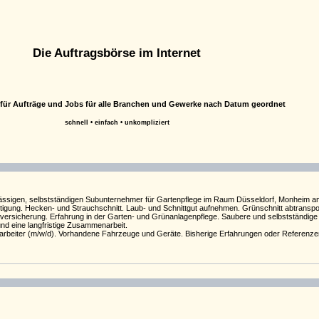
Die Auftragsbörse im Internet
m für Aufträge und Jobs für alle Branchen und Gewerke nach Datum geordnet
schnell • einfach • unkompliziert
erlässigen, selbstständigen Subunternehmer für Gartenpflege im Raum Düsseldorf, Monheim
ung. Hecken- und Strauchschnitt. Laub- und Schnittgut aufnehmen. Grünschnitt abtranspor
versicherung. Erfahrung in der Garten- und Grünanlagenpflege. Saubere und selbstständige A
und eine langfristige Zusammenarbeit.
arbeiter (m/w/d). Vorhandene Fahrzeuge und Geräte. Bisherige Erfahrungen oder Referenzen.