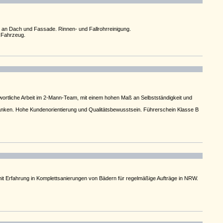
 an Dach und Fassade. Rinnen- und Fallrohrreinigung.
s Fahrzeug.
tliche Arbeit im 2-Mann-Team, mit einem hohen Maß an Selbstständigkeit und
änken. Hohe Kundenorientierung und Qualitätsbewusstsein. Führerschein Klasse B
 mit Erfahrung in Komplettsanierungen von Bädern für regelmäßige Aufträge in NRW.