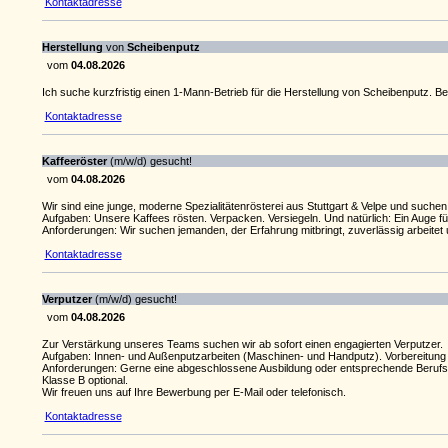
Kontaktadresse
Herstellung
von
Scheibenputz
vom
04.08.2026
Ich suche kurzfristig einen 1-Mann-Betrieb für die Herstellung von Scheibenputz. B
Kontaktadresse
Kaffeeröster
(m/w/d) gesucht!
vom
04.08.2026
Wir sind eine junge, moderne Spezialitätenrösterei aus Stuttgart & Velpe und suche
Aufgaben: Unsere Kaffees rösten. Verpacken. Versiegeln. Und natürlich: Ein Auge für
Anforderungen: Wir suchen jemanden, der Erfahrung mitbringt, zuverlässig arbeite
Kontaktadresse
Verputzer
(m/w/d) gesucht!
vom
04.08.2026
Zur Verstärkung unseres Teams suchen wir ab sofort einen engagierten Verputzer.
Aufgaben: Innen- und Außenputzarbeiten (Maschinen- und Handputz). Vorbereitung 
Anforderungen: Gerne eine abgeschlossene Ausbildung oder entsprechende Berufserf
Klasse B optional.
Wir freuen uns auf Ihre Bewerbung per E-Mail oder telefonisch.
Kontaktadresse