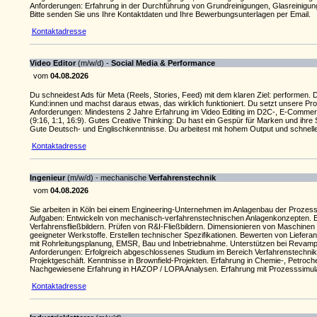
Anforderungen: Erfahrung in der Durchführung von Grundreinigungen, Glasreinigung
Bitte senden Sie uns Ihre Kontaktdaten und Ihre Bewerbungsunterlagen per Email.
Kontaktadresse
Video Editor
(m/w/d) -
Social Media & Performance
vom
04.08.2026
Du schneidest Ads für Meta (Reels, Stories, Feed) mit dem klaren Ziel: performen.
Kund:innen und machst daraus etwas, das wirklich funktioniert. Du setzt unsere Pr
Anforderungen: Mindestens 2 Jahre Erfahrung im Video Editing im D2C-, E-Commerc
(9:16, 1:1, 16:9). Gutes Creative Thinking: Du hast ein Gespür für Marken und ihre 
Gute Deutsch- und Englischkenntnisse. Du arbeitest mit hohem Output und schnellen T
Kontaktadresse
Ingenieur
(m/w/d) - mechanische
Verfahrenstechnik
vom
04.08.2026
Sie arbeiten in Köln bei einem Engineering-Unternehmen im Anlagenbau der Prozessi
Aufgaben: Entwickeln von mechanisch-verfahrenstechnischen Anlagenkonzepten. Ers
Verfahrensfließbildern. Prüfen von R&I-Fließbildern. Dimensionieren von Maschin
geeigneter Werkstoffe. Erstellen technischer Spezifikationen. Bewerten von Liefer
mit Rohrleitungsplanung, EMSR, Bau und Inbetriebnahme. Unterstützen bei Revamp
Anforderungen: Erfolgreich abgeschlossenes Studium im Bereich Verfahrenstechnik
Projektgeschäft. Kenntnisse in Brownfield-Projekten. Erfahrung in Chemie-, Petroc
Nachgewiesene Erfahrung in HAZOP / LOPA Analysen. Erfahrung mit Prozesssimulati
Kontaktadresse