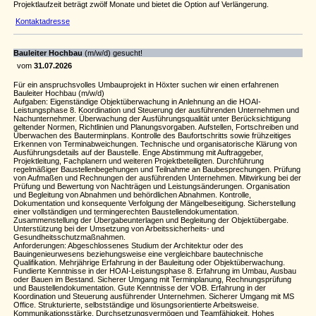
Projektlaufzeit beträgt zwölf Monate und bietet die Option auf Verlängerung.
Kontaktadresse
Bauleiter Hochbau
(m/w/d) gesucht!
vom
31.07.2026
Für ein anspruchsvolles Umbauprojekt in Höxter suchen wir einen erfahrenen
Bauleiter Hochbau (m/w/d)
Aufgaben: Eigenständige Objektüberwachung in Anlehnung an die HOAI-
Leistungsphase 8. Koordination und Steuerung der ausführenden Unternehmen und
Nachunternehmer. Überwachung der Ausführungsqualität unter Berücksichtigung
geltender Normen, Richtlinien und Planungsvorgaben. Aufstellen, Fortschreiben und
Überwachen des Bauterminplans. Kontrolle des Baufortschritts sowie frühzeitiges
Erkennen von Terminabweichungen. Technische und organisatorische Klärung von
Ausführungsdetails auf der Baustelle. Enge Abstimmung mit Auftraggeber,
Projektleitung, Fachplanern und weiteren Projektbeteiligten. Durchführung
regelmäßiger Baustellenbegehungen und Teilnahme an Baubesprechungen. Prüfung
von Aufmaßen und Rechnungen der ausführenden Unternehmen. Mitwirkung bei der
Prüfung und Bewertung von Nachträgen und Leistungsänderungen. Organisation
und Begleitung von Abnahmen und behördlichen Abnahmen. Kontrolle,
Dokumentation und konsequente Verfolgung der Mängelbeseitigung. Sicherstellung
einer vollständigen und termingerechten Baustellendokumentation.
Zusammenstellung der Übergabeunterlagen und Begleitung der Objektübergabe.
Unterstützung bei der Umsetzung von Arbeitssicherheits- und
Gesundheitsschutzmaßnahmen.
Anforderungen: Abgeschlossenes Studium der Architektur oder des
Bauingenieurwesens beziehungsweise eine vergleichbare bautechnische
Qualifikation. Mehrjährige Erfahrung in der Bauleitung oder Objektüberwachung.
Fundierte Kenntnisse in der HOAI-Leistungsphase 8. Erfahrung im Umbau, Ausbau
oder Bauen im Bestand. Sicherer Umgang mit Terminplanung, Rechnungsprüfung
und Baustellendokumentation. Gute Kenntnisse der VOB. Erfahrung in der
Koordination und Steuerung ausführender Unternehmen. Sicherer Umgang mit MS
Office. Strukturierte, selbstständige und lösungsorientierte Arbeitsweise.
Kommunikationsstärke, Durchsetzungsvermögen und Teamfähigkeit. Hohes