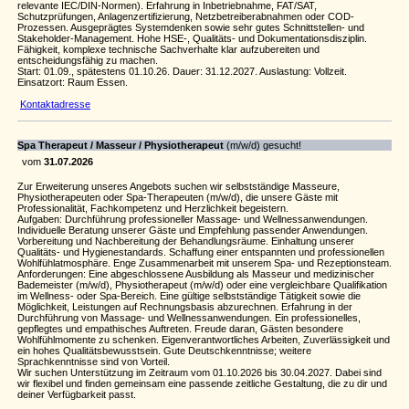
relevante IEC/DIN-Normen). Erfahrung in Inbetriebnahme, FAT/SAT,
Schutzprüfungen, Anlagenzertifizierung, Netzbetreiberabnahmen oder COD-
Prozessen. Ausgeprägtes Systemdenken sowie sehr gutes Schnittstellen- und
Stakeholder-Management. Hohe HSE-, Qualitäts- und Dokumentationsdisziplin.
Fähigkeit, komplexe technische Sachverhalte klar aufzubereiten und
entscheidungsfähig zu machen.
Start: 01.09., spätestens 01.10.26. Dauer: 31.12.2027. Auslastung: Vollzeit.
Einsatzort: Raum Essen.
Kontaktadresse
Spa Therapeut / Masseur / Physiotherapeut
(m/w/d) gesucht!
vom
31.07.2026
Zur Erweiterung unseres Angebots suchen wir selbstständige Masseure,
Physiotherapeuten oder Spa-Therapeuten (m/w/d), die unsere Gäste mit
Professionalität, Fachkompetenz und Herzlichkeit begeistern.
Aufgaben: Durchführung professioneller Massage- und Wellnessanwendungen.
Individuelle Beratung unserer Gäste und Empfehlung passender Anwendungen.
Vorbereitung und Nachbereitung der Behandlungsräume. Einhaltung unserer
Qualitäts- und Hygienestandards. Schaffung einer entspannten und professionellen
Wohlfühlatmosphäre. Enge Zusammenarbeit mit unserem Spa- und Rezeptionsteam.
Anforderungen: Eine abgeschlossene Ausbildung als Masseur und medizinischer
Bademeister (m/w/d), Physiotherapeut (m/w/d) oder eine vergleichbare Qualifikation
im Wellness- oder Spa-Bereich. Eine gültige selbstständige Tätigkeit sowie die
Möglichkeit, Leistungen auf Rechnungsbasis abzurechnen. Erfahrung in der
Durchführung von Massage- und Wellnessanwendungen. Ein professionelles,
gepflegtes und empathisches Auftreten. Freude daran, Gästen besondere
Wohlfühlmomente zu schenken. Eigenverantwortliches Arbeiten, Zuverlässigkeit und
ein hohes Qualitätsbewusstsein. Gute Deutschkenntnisse; weitere
Sprachkenntnisse sind von Vorteil.
Wir suchen Unterstützung im Zeitraum vom 01.10.2026 bis 30.04.2027. Dabei sind
wir flexibel und finden gemeinsam eine passende zeitliche Gestaltung, die zu dir und
deiner Verfügbarkeit passt.