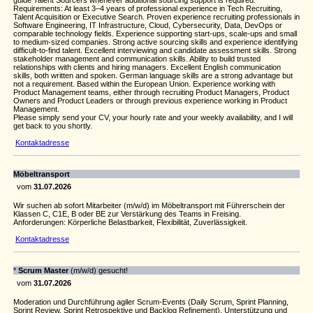
guide Talent Sourcers whenever additional sourcing support is required.
Requirements: At least 3–4 years of professional experience in Tech Recruiting,
Talent Acquisition or Executive Search. Proven experience recruiting professionals in
Software Engineering, IT Infrastructure, Cloud, Cybersecurity, Data, DevOps or
comparable technology fields. Experience supporting start-ups, scale-ups and small
to medium-sized companies. Strong active sourcing skills and experience identifying
difficult-to-find talent. Excellent interviewing and candidate assessment skills. Strong
stakeholder management and communication skills. Ability to build trusted
relationships with clients and hiring managers. Excellent English communication
skills, both written and spoken. German language skills are a strong advantage but
not a requirement. Based within the European Union. Experience working with
Product Management teams, either through recruiting Product Managers, Product
Owners and Product Leaders or through previous experience working in Product
Management.
Please simply send your CV, your hourly rate and your weekly availability, and I will
get back to you shortly.
Kontaktadresse
Möbeltransport
vom
31.07.2026
Wir suchen ab sofort Mitarbeiter (m/w/d) im Möbeltransport mit Führerschein der
Klassen C, C1E, B oder BE zur Verstärkung des Teams in Freising.
Anforderungen: Körperliche Belastbarkeit, Flexibilität, Zuverlässigkeit.
Kontaktadresse
*
Scrum Master
(m/w/d) gesucht!
vom
31.07.2026
Moderation und Durchführung agiler Scrum-Events (Daily Scrum, Sprint Planning,
Sprint Review, Sprint Retrospektive und Backlog Refinement). Unterstützung und