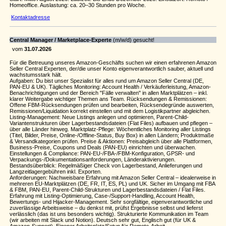
Homeoffice. Auslastung: ca. 20–30 Stunden pro Woche.
Kontaktadresse
Central Manager / Marketplace-Experte
(m/w/d) gesucht!
vom
31.07.2026
Für die Betreuung unseres Amazon-Geschäfts suchen wir einen erfahrenen Amazon
Seller Central Experten, der/die unser Konto eigenverantwortlich sauber, aktuell und
wachstumsstark hält.
Aufgaben: Du bist unser Spezialist für alles rund um Amazon Seller Central (DE,
PAN-EU & UK). Tägliches Monitoring: Account Health / Verkäuferleistung, Amazon-
Benachrichtigungen und der Bereich "Fälle verwalten" in allen Marktplätzen – inkl.
klarer Weitergabe wichtiger Themen ans Team. Rücksendungen & Remissionen:
Offene FBM-Rücksendungen prüfen und bearbeiten, Rücksendegründe auswerten,
Remissionen/Liquidation korrekt einstellen und mit dem Logistikpartner abgleichen.
Listing-Management: Neue Listings anlegen und optimieren, Parent-Child-
Variantenstrukturen über Lagerbestandsdateien (Flat Files) aufbauen und pflegen –
über alle Länder hinweg. Marktplatz-Pflege: Wöchentliches Monitoring aller Listings
(Titel, Bilder, Preise, Online-/Offline-Status, Buy Box) in allen Ländern; Produktmaße
& Versandkategorien prüfen. Preise & Aktionen: Preisabgleich über alle Plattformen,
Business-Preise, Coupons und Deals (PAN-EU) einrichten und überwachen.
Einstellungen & Compliance: PAN-EU-/FBA-/FBM-Konfiguration, GPSR- und
Verpackungs-/Dokumentationsanforderungen, Länderaktivierungen.
Bestandsüberblick: Regelmäßiger Check von Lagerbestand, Anlieferungen und
Langzeitlagergebühren inkl. Exporten.
Anforderungen: Nachweisbare Erfahrung mit Amazon Seller Central – idealerweise in
mehreren EU-Marktplätzen (DE, FR, IT, ES, PL) und UK. Sicher im Umgang mit FBA
& FBM, PAN-EU, Parent-Child-Strukturen und Lagerbestandsdateien / Flat Files.
Erfahrung mit Listing-Optimierung, Case-/Support-Handling, Account Health,
Bewertungs- und Hijacker-Management. Sehr sorgfältige, eigenverantwortliche und
zuverlässige Arbeitsweise – du denkst mit, prüfst Ergebnisse selbst und lieferst
verlässlich (das ist uns besonders wichtig). Strukturierte Kommunikation im Team
(wir arbeiten mit Slack und Notion). Deutsch sehr gut, Englisch gut (für UK &