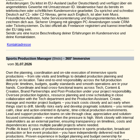
Anforderungen: Du lebst im EU-Ausland (außer Deutschland) und verfügst über ein
angemeldetes Gewerbe mit Umsatzsteuer-ID. Idealerweise hast du bereits im
telefonischen oder schriftlichen Kundenservice gearbeitet. Du sprichst und schreibst
Deutsch auf C1- oder C2-Niveau, gerne auch Englisch, ist aber kein Muss.
Freundliches Auftreten, hohe Serviceorientierung und lösungsorientiertes Arbeiten
zeichnen dich aus. Sicherer Umgang mit gängigen PC-Anwendungen sowie CRM-
oder Ticketsystemen. Du bist offiziell als Freelancer registriert und kannst innerhalb
der EU tätig sein.
Sende uns eine kurze Beschreibung deiner Erfahrungen im Kundenservice und
deine Kontaktdaten.
Kontaktadresse
Sports Production Manager
(f/m/x) -
360° Immersive
vom
31.07.2026
Own the planning, coordination and on-site execution of immersive sports
productions – from site visits and briefings to detailed production planning and
delivery on location. Take end-to-end responsibility across the full production
lifecycle: timelines, budgets, quality standards and smooth operations are in your
hands. Coordinate and lead cross-functional teams across Tech, Content &
Creation, Brand Partnerships and Post-Production under your project responsibility.
Oversee production logistics, resource planning and crew scheduling in close
collaboration with the Tech department and the Production Assistant. Create,
manage and monitor project budgets – you track costs closely and act early when
things start to drift. Identify risks early and develop pragmatic solutions – you remain
calm, clear and action-oriented in dynamic, time-critical production environments.
Lead and support production teams on site through clear, appreciative and solution-
focused communication – even when the pressure is high. Work closely with internal
stakeholders as an external partner, ensuring transparency on timelines, costs and
dependencies across multiple parallel projects where needed.
Profile: At least 5 years of professional experience in sports production, broadcast
production or live event production – you have independently delivered real live
productions. Proven experience in budget planning and budget ownership for