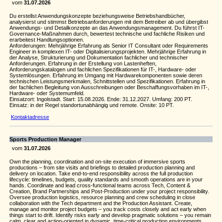
vom
31.07.2026
Du erstellst Anwendungskonzepte beziehungsweise Betriebshandbücher,
analysierst und stimmst Betriebsanforderungen mit dem Betreiber ab und übergibst
Anwendungs- und Detailkonzepte an das Anwendungsmanagement. Du führst IT-
Governance-Maßnahmen durch, bewertest technische und fachliche Risiken und
erarbeitest Handlungsoptionen.
Anforderungen: Mehrjährige Erfahrung als Senior IT Consultant oder Requirements
Engineer in komplexen IT- oder Digitalisierungsprojekten. Mehrjährige Erfahrung in
der Analyse, Strukturierung und Dokumentation fachlicher und technischer
Anforderungen. Erfahrung in der Erstellung von Lastenheften,
Anforderungskatalogen und fachlichen Spezifikationen für IT-, Hardware- oder
Systemlösungen. Erfahrung im Umgang mit Hardwarekomponenten sowie deren
technischen Leistungsmerkmalen, Schnittstellen und Spezifikationen. Erfahrung in
der fachlichen Begleitung von Ausschreibungen oder Beschaffungsvorhaben im IT-,
Hardware- oder Systemumfeld.
Einsatzort: Ingolstadt. Start: 15.08.2026. Ende: 31.12.2027. Umfang: 200 PT.
Einsatz: in der Regel standortunabhängig und remote. Onsite: 10 PT.
Kontaktadresse
Sports Production Manager
vom
31.07.2026
Own the planning, coordination and on-site execution of immersive sports
productions – from site visits and briefings to detailed production planning and
delivery on location. Take end-to-end responsibility across the full production
lifecycle: timelines, budgets, quality standards and smooth operations are in your
hands. Coordinate and lead cross-functional teams across Tech, Content &
Creation, Brand Partnerships and Post-Production under your project responsibility.
Oversee production logistics, resource planning and crew scheduling in close
collaboration with the Tech department and the Production Assistant. Create,
manage and monitor project budgets – you track costs closely and act early when
things start to drift. Identify risks early and develop pragmatic solutions – you remain
calm, clear and action-oriented in dynamic, time-critical production environments.