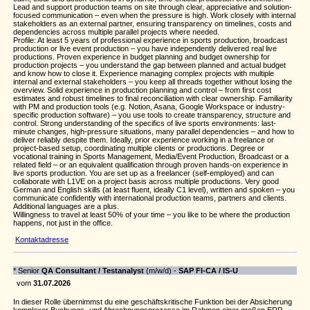
Lead and support production teams on site through clear, appreciative and solution-
focused communication – even when the pressure is high. Work closely with internal
stakeholders as an external partner, ensuring transparency on timelines, costs and
dependencies across multiple parallel projects where needed.
Profile: At least 5 years of professional experience in sports production, broadcast
production or live event production – you have independently delivered real live
productions. Proven experience in budget planning and budget ownership for
production projects – you understand the gap between planned and actual budget
and know how to close it. Experience managing complex projects with multiple
internal and external stakeholders – you keep all threads together without losing the
overview. Solid experience in production planning and control – from first cost
estimates and robust timelines to final reconciliation with clear ownership. Familiarity
with PM and production tools (e.g. Notion, Asana, Google Workspace or industry-
specific production software) – you use tools to create transparency, structure and
control. Strong understanding of the specifics of live sports environments: last-
minute changes, high-pressure situations, many parallel dependencies – and how to
deliver reliably despite them. Ideally, prior experience working in a freelance or
project-based setup, coordinating multiple clients or productions. Degree or
vocational training in Sports Management, Media/Event Production, Broadcast or a
related field – or an equivalent qualification through proven hands-on experience in
live sports production. You are set up as a freelancer (self-employed) and can
collaborate with L1VE on a project basis across multiple productions. Very good
German and English skills (at least fluent, ideally C1 level), written and spoken – you
communicate confidently with international production teams, partners and clients.
Additional languages are a plus.
Willingness to travel at least 50% of your time – you like to be where the production
happens, not just in the office.
Kontaktadresse
* Senior
QA Consultant / Testanalyst
(m/w/d) -
SAP FI‑CA / IS‑U
vom
31.07.2026
In dieser Rolle übernimmst du eine geschäftskritische Funktion bei der Absicherung