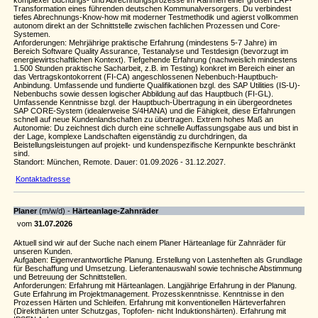
komplexer Buchungs- und Abrechnungsprozesse im Rahmen einer großen ERP-
Transformation eines führenden deutschen Kommunalversorgers. Du verbindest
tiefes Abrechnungs-Know-how mit moderner Testmethodik und agierst vollkommen
autonom direkt an der Schnittstelle zwischen fachlichen Prozessen und Core-
Systemen.
Anforderungen: Mehrjährige praktische Erfahrung (mindestens 5-7 Jahre) im
Bereich Software Quality Assurance, Testanalyse und Testdesign (bevorzugt im
energiewirtschaftlichen Kontext). Tiefgehende Erfahrung (nachweislich mindestens
1.500 Stunden praktische Sacharbeit, z.B. im Testing) konkret im Bereich einer an
das Vertragskontokorrent (FI-CA) angeschlossenen Nebenbuch-Hauptbuch-
Anbindung. Umfassende und fundierte Qualifikationen bzgl. des SAP Utilities (IS-U)-
Nebenbuchs sowie dessen logischer Abbildung auf das Hauptbuch (FI-GL).
Umfassende Kenntnisse bzgl. der Hauptbuch-Übertragung in ein übergeordnetes
SAP CORE-System (idealerweise S/4HANA) und die Fähigkeit, diese Erfahrungen
schnell auf neue Kundenlandschaften zu übertragen. Extrem hohes Maß an
Autonomie: Du zeichnest dich durch eine schnelle Auffassungsgabe aus und bist in
der Lage, komplexe Landschaften eigenständig zu durchdringen, da
Beistellungsleistungen auf projekt- und kundenspezifische Kernpunkte beschränkt
sind.
Standort: München, Remote. Dauer: 01.09.2026 - 31.12.2027.
Kontaktadresse
Planer
(m/w/d) -
Härteanlage-Zahnräder
vom
31.07.2026
Aktuell sind wir auf der Suche nach einem Planer Härteanlage für Zahnräder für
unseren Kunden.
Aufgaben: Eigenverantwortliche Planung. Erstellung von Lastenheften als Grundlage
für Beschaffung und Umsetzung. Lieferantenauswahl sowie technische Abstimmung
und Betreuung der Schnittstellen.
Anforderungen: Erfahrung mit Härteanlagen. Langjährige Erfahrung in der Planung.
Gute Erfahrung im Projektmanagement. Prozesskenntnisse. Kenntnisse in den
Prozessen Härten und Schleifen. Erfahrung mit konventionellen Härteverfahren
(Direkthärten unter Schutzgas, Topfofen- nicht Induktionshärten). Erfahrung mit