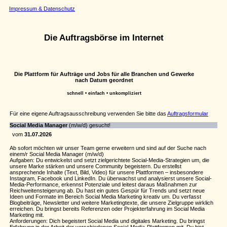
Impressum & Datenschutz
Die Auftragsbörse im Internet
Die Plattform für Aufträge und Jobs für alle Branchen und Gewerke
nach Datum geordnet
schnell • einfach • unkompliziert
Für eine eigene Auftragsausschreibung verwenden Sie bitte das
Auftragsformular
Social Media Manager
(m/w/d) gesucht!
vom
31.07.2026
Ab sofort möchten wir unser Team gerne erweitern und sind auf der Suche nach
einem/r Social Media Manager (m/w/d)
Aufgaben: Du entwickelst und setzt zielgerichtete Social-Media-Strategien um, die
unsere Marke stärken und unsere Community begeistern. Du erstellst
ansprechende Inhalte (Text, Bild, Video) für unsere Plattformen – insbesondere
Instagram, Facebook und LinkedIn. Du überwachst und analysierst unsere Social-
Media-Performance, erkennst Potenziale und leitest daraus Maßnahmen zur
Reichweitensteigerung ab. Du hast ein gutes Gespür für Trends und setzt neue
Ideen und Formate im Bereich Social Media Marketing kreativ um. Du verfasst
Blogbeiträge, Newsletter und weitere Marketingtexte, die unsere Zielgruppe wirklich
erreichen. Du bringst bereits Referenzen oder Projekterfahrung im Social Media
Marketing mit.
Anforderungen: Dich begeistert Social Media und digitales Marketing. Du bringst