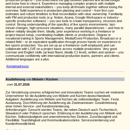
production projects – you understand the gap between planned and actual budget
and know how to close it. Experience managing complex projects with multiple
internal and external stakeholders – you keep all threads together without losing the
overview. Solid experience in production planning and control – from first cost
estimates and robust timelines to final reconciliation with clear ownership. Familiarity
with PM and production tools (e.g. Notion, Asana, Google Workspace or industry-
specific production software) – you use tools to create transparency, structure and
control. Strong understanding of the specifics of live sports environments: last-
minute changes, high-pressure situations, many parallel dependencies – and how to
deliver reliably despite them. Ideally, prior experience working in a freelance or
project-based setup, coordinating multiple clients or productions. Degree or
vocational training in Sports Management, Media/Event Production, Broadcast or a
related field – or an equivalent qualification through proven hands-on experience in
live sports production. You are set up as a freelancer (self-employed) and can
collaborate with L1VE on a project basis across multiple productions. Very good
German and English skills (at least fluent, ideally C1 level), written and spoken – you
communicate confidently with international production teams, partners and clients.
Additional languages are a plus.
Kontaktadresse
Auslieferung
von
Möbeln / Küchen
vom
31.07.2026
Zur Verstärkung unseres erfolgreichen und innovativen Teams suchen wir motivierte
Unternehmer für die Auslieferung von Möbeln und Küchen deutschlandweit.
Aufgaben: Auslieferung von Möbeln und Küchen als selbstständiges Team. Feste
Auslastung. Durchführung der Auslieferung als Zweimannteam. Gewährleistung
einer hohen Service- und Kundenorientierung.
Anforderungen: Gesucht werden Teams, die neben Deutsch auch Tschechisch,
Slowakisch oder Polnisch sprechen. Erfahrung in der Auslieferung von Möbeln und
Küchen. Selbstständigkeit und unternehmerisches Denken. Zuverlässigkeit und
Flexibilität. Teamfähigkeit und Kommunikationsstärke. Serviceorientierung und
Kundenfreundlichkeit.