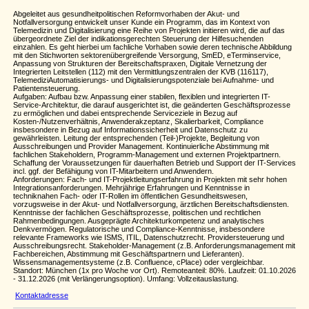
Abgeleitet aus gesundheitpolitischen Reformvorhaben der Akut- und
Notfallversorgung entwickelt unser Kunde ein Programm, das im Kontext von
Telemedizin und Digitalisierung eine Reihe von Projekten initieren wird, die auf das
übergeordnete Ziel der indikationsgerechten Steuerung der Hilfesuchenden
einzahlen. Es geht hierbei um fachliche Vorhaben sowie deren technische Abbildung
mit den Stichworten sektorenübergreifende Versorgung, SmED, eTerminservice,
Anpassung von Strukturen der Bereitschaftspraxen, Digitale Vernetzung der
Integrierten Leitstellen (112) mit den Vermittlungszentralen der KVB (116117),
TelemediziAutomatisierungs- und Digitalisierungspotenziale bei Aufnahme- und
Patientensteuerung.
Aufgaben: Aufbau bzw. Anpassung einer stabilen, flexiblen und integrierten IT-
Service-Architektur, die darauf ausgerichtet ist, die geänderten Geschäftsprozesse
zu ermöglichen und dabei entsprechende Serviceziele in Bezug auf
Kosten-/Nutzenverhältnis, Anwenderakzeptanz, Skalierbarkeit, Compliance
insbesondere in Bezug auf Informationssicherheit und Datenschutz zu
gewährleisten. Leitung der entsprechenden (Teil-)Projekte, Begleitung von
Ausschreibungen und Provider Management. Kontinuierliche Abstimmung mit
fachlichen Stakeholdern, Programm-Management und externen Projektpartnern.
Schaffung der Voraussetzungen für dauerhaften Betrieb und Support der IT-Services
incl. ggf. der Befähigung von IT-Mitarbeitern und Anwendern.
Anforderungen: Fach- und IT-Projektleitungserfahrung in Projekten mit sehr hohen
Integrationsanforderungen. Mehrjährige Erfahrungen und Kenntnisse in
techniknahen Fach- oder IT-Rollen im öffentlichen Gesundheitswesen,
vorzugsweise in der Akut- und Notfallversorgung, ärztlichen Bereitschaftsdiensten.
Kenntnisse der fachlichen Geschäftsprozesse, politischen und rechtlichen
Rahmenbedingungen. Ausgeprägte Architekturkompetenz und analytisches
Denkvermögen. Regulatorische und Compliance-Kenntnisse, insbesondere
relevante Frameworks wie ISMS, ITIL, Datenschutzrecht. Providersteuerung und
Ausschreibungsrecht. Stakeholder-Management (z.B. Anforderungsmanagement mit
Fachbereichen, Abstimmung mit Geschäftspartnern und Lieferanten).
Wissensmanagementsysteme (z.B. Confluence, cPlace) oder vergleichbar.
Standort: München (1x pro Woche vor Ort). Remoteanteil: 80%. Laufzeit: 01.10.2026
- 31.12.2026 (mit Verlängerungsoption). Umfang: Vollzeitauslastung.
Kontaktadresse