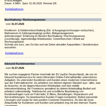
IPSEN Anlagen.
Dauer: 6 MM+. Start: 01.09.2026. Remote D8.
Kontaktadresse
Buchhaltung / Rechnungswesen
vom
31.07.2026
Kreditoren- & Debitorenbuchhaltung (Ein- & Ausgangsrechnungen verbuchen),
Mahnwesen & Zahlungseingänge prüfen, Belegmanagement.
Anforderungen: Erfahrung im Bereich Buchhaltung / Rechnungswesen.
Zuverlässige, eigenständige Arbeitsweise. Gewerbeschein / Arbeit auf
Rechnungsbasis.
Schreib uns kurz, wer Du bist und wie Deine aktuellen Kapazitäten / Stundensätze
aussehen.
Kontaktadresse
Inbound-Kundenservice
vom
31.07.2026
Wir suchen engagierte Partner innerhalb der EU (außer Deutschland), die uns im
Inbound-Kundenservice für einen führenden Online-Fahrradhändler unterstützen.
Aufgaben: Du unterstützt Kundinnen und Kunden eines modernen Unternehmens
aus der Fahrradbranche. Du arbeitest von deinem eigenen Standort aus– alles, was
du brauchst, ist ein abgeschlossener Arbeitsplatz und eine stabile
Internetverbindung. Als Freelancer gestaltest du deinen Arbeitsalltag flexibel und
arbeitest selbstständig. Telefonische und schriftliche Bearbeitung von
Kundenanfragen rund um Fahrräder, E-Bikes, Bestellungen, Reparaturen und
Serviceleistungen. Du beantwortest Kunden Fragen kompetent, findest passende
Lösungen und sorgst für eine positive Customer Experience. Du bist die erste
Anlaufstelle für Kundinnen und Kunden und arbeitest eng mit den internen Teams
zusammen.