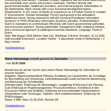
monitoring by pharmacies. Translate complex regulatory and technical requirements
into actionable user stories and product roadmaps. Interface directly with
governmental bodies, healthcare providers, and external program stakeholders in
the Netherlands. Work closely with cross-functional development teams.
Requirements: 8–10+ years of hands-on experience as a Product Owner in complex
IT environments. Domain Knowledge: Proven background in the ambulatory
healthcare sector. Strong experience with AIS (General Practitioner Information
Systems) or PHIS (Pharmacy Information Systems) domains. Proficient/Native
Dutch is mandatory to communicate effectively with Dutch governmental authorities
and ecosystem partners. Strong stakeholder management skills, analytical mindset,
and a structured approach to public/governmental standards. Language: Fluent in
Dutch.
Start: Mid-August 2026 (Before Sept 1st). Workload: Full-time. Duration: 31.12.2026
(with possible Extension). Location: Hybrid – 3 days/week onsite in Netherlands + 2
days remote.
Kontaktadresse
Planer Härteanlage
(m/w/d) gesucht für
Zahnräder
vom
31.07.2026
Aktuell sind wir auf der Suche nach einem Planer Härteanlage für Zahnräder für
unseren Kunden.
Aufgaben: Eigenverantwortliche Planung. Erstellung von Lastenheften als Grundlage
für Beschaffung und Umsetzung. Lieferantenauswahl sowie technische Abstimmung
und Betreuung der Schnittstellen.
Anforderungen: Erfahrung mit Härteanlagen. Langjährige Erfahrung in der Planung.
Gute Erfahrung im Projektmanagement. Prozesskenntnisse. Kenntnisse in den
Prozessen Härten und Schleifen. Erfahrung mit konventionellen Härteverfahren
(Direkthärten unter Schutzgas, Topfofen- nicht Induktionshärten). Erfahrung mit
IPSEN Anlagen.
Dauer: 6 MM+ Start: 01.09.2026, Remote D8
Kontaktadresse