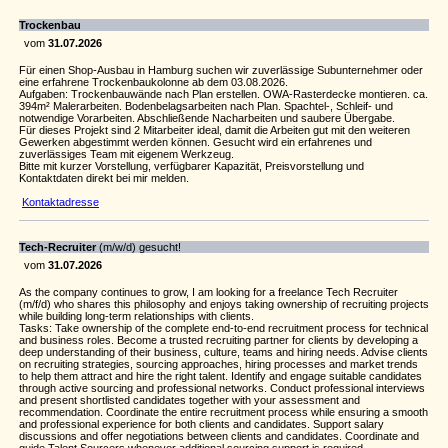
Trockenbau
vom
31.07.2026
Für einen Shop-Ausbau in Hamburg suchen wir zuverlässige Subunternehmer oder
eine erfahrene Trockenbaukolonne ab dem 03.08.2026.
Aufgaben: Trockenbauwände nach Plan erstellen. OWA-Rasterdecke montieren. ca.
394m² Malerarbeiten. Bodenbelagsarbeiten nach Plan. Spachtel-, Schleif- und
notwendige Vorarbeiten. Abschließende Nacharbeiten und saubere Übergabe.
Für dieses Projekt sind 2 Mitarbeiter ideal, damit die Arbeiten gut mit den weiteren
Gewerken abgestimmt werden können. Gesucht wird ein erfahrenes und
zuverlässiges Team mit eigenem Werkzeug.
Bitte mit kurzer Vorstellung, verfügbarer Kapazität, Preisvorstellung und
Kontaktdaten direkt bei mir melden.
Kontaktadresse
Tech-Recruiter
(m/w/d) gesucht!
vom
31.07.2026
As the company continues to grow, I am looking for a freelance Tech Recruiter
(m/f/d) who shares this philosophy and enjoys taking ownership of recruiting projects
while building long-term relationships with clients.
Tasks: Take ownership of the complete end-to-end recruitment process for technical
and business roles. Become a trusted recruiting partner for clients by developing a
deep understanding of their business, culture, teams and hiring needs. Advise clients
on recruiting strategies, sourcing approaches, hiring processes and market trends
to help them attract and hire the right talent. Identify and engage suitable candidates
through active sourcing and professional networks. Conduct professional interviews
and present shortlisted candidates together with your assessment and
recommendation. Coordinate the entire recruitment process while ensuring a smooth
and professional experience for both clients and candidates. Support salary
discussions and offer negotiations between clients and candidates. Coordinate and