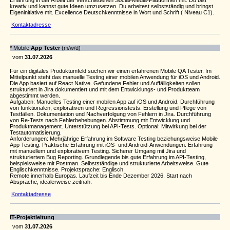
Erfahrung in der Arbeit der verschiedenen Social-Media-Plattformen mit. Du bist
kreativ und kannst gute Ideen umzusetzen. Du arbeitest selbstständig und bringst
Eigeninitiative mit. Excellence Deutschkenntnisse in Wort und Schrift ( Niveau C1).
Kontaktadresse
* Mobile
App Tester
(m/w/d)
vom
31.07.2026
Für ein digitales Produktumfeld suchen wir einen erfahrenen Mobile QA Tester. Im
Mittelpunkt steht das manuelle Testing einer mobilen Anwendung für iOS und Android.
Die App basiert auf React Native. Gefundene Fehler und Auffälligkeiten sollen
strukturiert in Jira dokumentiert und mit dem Entwicklungs- und Produktteam
abgestimmt werden.
Aufgaben: Manuelles Testing einer mobilen App auf iOS und Android. Durchführung
von funktionalen, explorativen und Regressionstests. Erstellung und Pflege von
Testfällen. Dokumentation und Nachverfolgung von Fehlern in Jira. Durchführung
von Re-Tests nach Fehlerbehebungen. Abstimmung mit Entwicklung und
Produktmanagement. Unterstützung bei API-Tests. Optional: Mitwirkung bei der
Testautomatisierung.
Anforderungen: Mehrjährige Erfahrung im Software Testing beziehungsweise Mobile
App Testing. Praktische Erfahrung mit iOS- und Android-Anwendungen. Erfahrung
mit manuellem und explorativem Testing. Sicherer Umgang mit Jira und
strukturiertem Bug Reporting. Grundlegende bis gute Erfahrung im API-Testing,
beispielsweise mit Postman. Selbstständige und strukturierte Arbeitsweise. Gute
Englischkenntnisse. Projektsprache: Englisch.
Remote innerhalb Europas. Laufzeit bis Ende Dezember 2026. Start nach
Absprache, idealerweise zeitnah.
Kontaktadresse
IT-Projektleitung
vom
31.07.2026