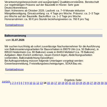
Verantwortungsbewusstsein und ausgeprägtes Qualitätsverständnis. Bereitschaft
zur regelmäßigen Präsenz auf der Baustelle in Höxter. Sehr gute
Deutschkenntnisse.
Start: frühestens ab Oktober 2026. Laufzeit: ca. 7–9 Monate inklusive
Mängelbeseitigung. Einsatzumfang: ca. 4 Tage pro Woche. Präsenz: ca. 2–3 Tage
pro Woche auf der Baustelle. Backoffice: ca. 1–2 Tage pro Woche.
Honorarrahmen: ca. 90 € pro Stunde beziehungsweise ca. 760 € pro Tag
Kontaktadresse
Balkonsanierung
vom
31.07.2026
Wir suchen kurzfristig ab sofort zuverlässige Nachunternehmer für die Ausführung
von Balkonsanierungsarbeiten für Bauvorhaben in 89079 Ulm (ca. 50 Balkone), in
89518 Heidenheim (ca. 80 Balkone) sowie in 84453 Mühldorf (ca. 78 Balkone)
Aufgaben: Alten Estrich entfernen, neuen Estrich legen, Abdichtungsarbeiten
vorbereiten, Balkonabdichtung Epoxidharz.
Bei Auftragserteilung müssen folgende Unterlagen vorgelegt werden:
Gewerbeanmeldung, Freistellungsbescheinigungen, SOKA Bau etc.
Kontaktadresse
Ergebnis-Seite:
zurück
1
2
3
4
5
6
7
8
9
10
11
12
13
14
15
16
17
18
19
20
21
22
23
24
25
26
27
28
29
30
3