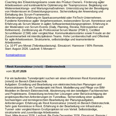
Coaching des Entwicklungsteams sowie des Product Owners. Förderung agiler
Arbeitsweisen und kontinuierliche Optimierung der Teamprozesse. Begleitung von
Weiterentwicklungs- und Wartungsmaßnahmen. Unterstützung bei der Beseitigung
von Hindernissen im Entwicklungsprozess. Sicherstellung der Anwendung und
Einhaltung des Scrum-Frameworks.
Anforderungen: Erfahrung im Sparkassenumfeld oder FinTech-Unternehmen.
Fundierte Kenntnisse agiler Vorgehensweisen, insbesondere Scrum. Kenntnisse und
Erfahrung als Scrum Master in agilen Softwareentwicklungsprojekten. Erfahrung in
der Moderation von Scrum-Events (Daily, Planning, Review, Retrospektive und
Refinement). Zertifizierung als Professional Scrum Master (PSM I), Certified
ScrumMaster (CSM) oder vergleichbar. Kommunikationsstärke sowie Freude an der
Zusammenarbeit mit interdisziplinären Teams. Hohe Lernbereitschaft und Offenheit
für agile Arbeitsweisen. Strukturierte, selbstständige und teamorientierte
Arbeitsweise.
Ca. 10 PT pro Monat (Teilzeitauslastung). Einsatzort: Hannover / 90% Remote.
Start: August 2026. Laufzeit: 5 Monate++
Kontaktadresse
*
Revit Konstrukteur
(m/w/d) -
Elektrotechnik
vom
31.07.2026
Für ein laufendes Tunnelprojekt suchen wir einen erfahrenen Revit Konstrukteur
(m/w/d) im Bereich Elektrotechnik.
Aufgaben: Erstellung und Bearbeitung von elektrotechnischen Planungen und
Konstruktionen für ein Tunnelprojekt mit Revit. Modellierung und Pflege von BIM-
Modellen im Bereich Elektrotechnik. Abstimmung mit den beteiligten Fachbereichen
und Projektteams. Entwicklung technischer Lösungen unter Berücksichtigung der
projektspezifischen Anforderungen im Tunnelbau. Sicherstellung einer qualitativ
hochwertigen und termingerechten Bearbeitung der Planungsaufgaben.
Anforderungen: Erfahrung als Revit Konstrukteur (m/w/d) im Bereich Elektrotechnik.
Sehr gute Kenntnisse in Revit. Erfahrung in der Bearbeitung von Infrastruktur-,
Tunnel- oder vergleichbaren Großprojekten ist von Vorteil. Selbstständige,
strukturierte und zuverlässige Arbeitsweise.
Start: Mitte August 2026. Laufzeit: Bis Ende Dezember 2026. Einsatzort: Remote /