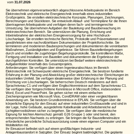
vom
31.07.2026
Sie übernehmen eigenverantwortlich abgeschlossene Arbeitspakete im Bereich
Elektrotechnik und elektrische Energietechnik innerhalb eines industriellen
Großprojekts. Sie erstellen elektrotechnische Konzepte, Planungen, Zeichnungen,
Berechnungen und Stücklisten. Sie entwickeln Ablauf- und Terminpläne für die Ihnen
übertragenen Arbeitspakete und verfolgen deren fach- und termingerechte
Umsetzung. Sie übernehmen Aufgaben der Bauleitung und Bauüberwachung im
elektrotechnischen Bereich. Sie unterstützen die Planung, Errichtung und
Inbetriebnahme der elektrischen Energieversorgung für eine Hochdruck-
Löschanlage. Sie erstellen technische Berichte, Protokolle und Präsentationen und
gewährleisten eine nachvollziehbare Dokumentation der Projektfortschritte. Sie
terminieren und moderieren Baubesprechungen und dokumentieren die vereinbarten
Maßnahmen, Zuständigkeiten und Ergebnisse. Sie führen Baustellenbegehungen
durch und erstellen die zugehörigen Begehungsprotokolle. Sie kontrollieren Maße,
Fertigung und Installation von Bauteilen und dokumentieren die Ergebnisse der
durchgeführten Kontrollen. Sie unterstützen bei Bedarf weitere elektrotechnische
Aufgabenfelder innerhalb des Gesamtprojekts.
Anforderungen: Sie verfügen über einen Ingenieurabschluss im Bereich
Elektrotechnik mit Schwerpunkt elektrische Energietechnik. Sie besitzen fundierte
Erfahrung in der Planung und Abwicklung großer elektrotechnischer Einrichtungen im
industriellen Umfeld. Sie verfügen idealerweise über Erfahrung in der Planung und
Errichtung von Löschanlagen. Sie beherrschen Deutsch mindestens auf dem
Sprachniveau C1 und verfügen über Englischkenntnisse auf dem Sprachniveau C1.
Sie verfügen über fortgeschrittene Kenntnisse in Microsoft Office, insbesondere
Word, Excel und PowerPoint. Sie gehen sicher mit einem einfachen
Zeichenprogramm wie Microsoft Visio, CorelDRAW oder einer vergleichbaren
Anwendung um. Sie besitzen Grundkenntnisse in EPLAN. Sie verfügen über die
körperliche Eignung für den Einsatz auf einer industriellen Großbaustelle und sind in
der Lage, hohe Gebäude, ausgedehnte Kabelkanäle und Arbeitsbereiche auf
Lichtgitterrostbühnen sicher zu begehen. Sie verfügen über die medizinische
Eignung für leichten Atemschutz gemäß G26 Gruppe 1 oder sind bereit, den
entsprechenden Nachweis zu erbringen. Sie bringen die für Baustelleneinsätze
erforderliche persönliche Schutzausrüstung sowie einen eigenen Computer und ein
Mobiltelefon mit.
Ihr Einsatzort befindet sich auf einem großflächigen Industrie- und
Anlagenbaustandort in Salzgitter. Der Einsatz beginnt baldmöglichst. Die geplante