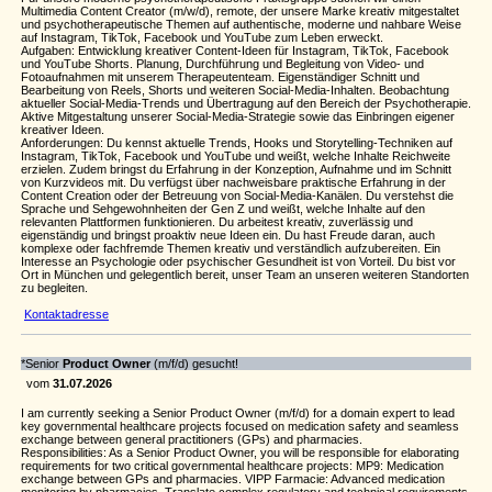
Multimedia Content Creator (m/w/d), remote, der unsere Marke kreativ mitgestaltet
und psychotherapeutische Themen auf authentische, moderne und nahbare Weise
auf Instagram, TikTok, Facebook und YouTube zum Leben erweckt.
Aufgaben: Entwicklung kreativer Content-Ideen für Instagram, TikTok, Facebook
und YouTube Shorts. Planung, Durchführung und Begleitung von Video- und
Fotoaufnahmen mit unserem Therapeutenteam. Eigenständiger Schnitt und
Bearbeitung von Reels, Shorts und weiteren Social-Media-Inhalten. Beobachtung
aktueller Social-Media-Trends und Übertragung auf den Bereich der Psychotherapie.
Aktive Mitgestaltung unserer Social-Media-Strategie sowie das Einbringen eigener
kreativer Ideen.
Anforderungen: Du kennst aktuelle Trends, Hooks und Storytelling-Techniken auf
Instagram, TikTok, Facebook und YouTube und weißt, welche Inhalte Reichweite
erzielen. Zudem bringst du Erfahrung in der Konzeption, Aufnahme und im Schnitt
von Kurzvideos mit. Du verfügst über nachweisbare praktische Erfahrung in der
Content Creation oder der Betreuung von Social-Media-Kanälen. Du verstehst die
Sprache und Sehgewohnheiten der Gen Z und weißt, welche Inhalte auf den
relevanten Plattformen funktionieren. Du arbeitest kreativ, zuverlässig und
eigenständig und bringst proaktiv neue Ideen ein. Du hast Freude daran, auch
komplexe oder fachfremde Themen kreativ und verständlich aufzubereiten. Ein
Interesse an Psychologie oder psychischer Gesundheit ist von Vorteil. Du bist vor
Ort in München und gelegentlich bereit, unser Team an unseren weiteren Standorten
zu begleiten.
Kontaktadresse
*Senior
Product Owner
(m/f/d) gesucht!
vom
31.07.2026
I am currently seeking a Senior Product Owner (m/f/d) for a domain expert to lead
key governmental healthcare projects focused on medication safety and seamless
exchange between general practitioners (GPs) and pharmacies.
Responsibilities: As a Senior Product Owner, you will be responsible for elaborating
requirements for two critical governmental healthcare projects: MP9: Medication
exchange between GPs and pharmacies. VIPP Farmacie: Advanced medication