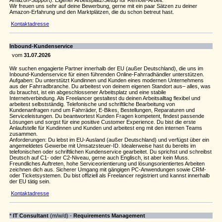
Amazon-Support). Eigener Arbeitsplatz/Setup für Remote-Arbeit.
Wir freuen uns sehr auf deine Bewerbung, gerne mit ein paar Sätzen zu deiner
Amazon-Erfahrung und den Marktplätzen, die du schon betreut hast.
Kontaktadresse
Inbound-Kundenservice
vom
31.07.2026
Wir suchen engagierte Partner innerhalb der EU (außer Deutschland), die uns im
Inbound-Kundenservice für einen führenden Online-Fahrradhändler unterstützen.
Aufgaben: Du unterstützt Kundinnen und Kunden eines modernen Unternehmens
aus der Fahrradbranche. Du arbeitest von deinem eigenen Standort aus– alles, was
du brauchst, ist ein abgeschlossener Arbeitsplatz und eine stabile
Internetverbindung. Als Freelancer gestaltest du deinen Arbeitsalltag flexibel und
arbeitest selbstständig. Telefonische und schriftliche Bearbeitung von
Kundenanfragen rund um Fahrräder, E-Bikes, Bestellungen, Reparaturen und
Serviceleistungen. Du beantwortest Kunden Fragen kompetent, findest passende
Lösungen und sorgst für eine positive Customer Experience. Du bist die erste
Anlaufstelle für Kundinnen und Kunden und arbeitest eng mit den internen Teams
zusammen.
Anforderungen: Du lebst im EU-Ausland (außer Deutschland) und verfügst über ein
angemeldetes Gewerbe mit Umsatzsteuer-ID. Idealerweise hast du bereits im
telefonischen oder schriftlichen Kundenservice gearbeitet. Du sprichst und schreibst
Deutsch auf C1- oder C2-Niveau, gerne auch Englisch, ist aber kein Muss.
Freundliches Auftreten, hohe Serviceorientierung und lösungsorientiertes Arbeiten
zeichnen dich aus. Sicherer Umgang mit gängigen PC-Anwendungen sowie CRM-
oder Ticketsystemen. Du bist offiziell als Freelancer registriert und kannst innerhalb
der EU tätig sein.
Kontaktadresse
*
IT Consultant
(m/w/d) -
Requirements Management