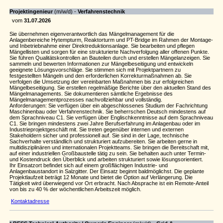
Projektingenieur
(m/w/d) -
Verfahrenstechnik
vom
31.07.2026
Sie übernehmen eigenverantwortlich das Mängelmanagement für die
Anlagenbereiche Hytempturm, Reaktorturm und PT-Bridge im Rahmen der Montage-
und Inbetriebnahme einer Direktreduktionsanlage. Sie bearbeiten und pflegen
Mängellisten und sorgen für eine strukturierte Nachverfolgung aller offenen Punkte.
Sie führen Qualitätskontrollen an Bauteilen durch und erstellen Mängelanzeigen. Sie
sammeln und bewerten Informationen zur Mängelbeseitigung und entwickeln
geeignete Lösungsvorschläge. Sie stimmen sich mit Projektpartnern zu
festgestellten Mängeln und den erforderlichen Korrekturmaßnahmen ab. Sie
verfolgen die Umsetzung der vereinbarten Maßnahmen bis zur erfolgreichen
Mängelbeseitigung. Sie erstellen regelmäßige Berichte über den aktuellen Stand des
Mängelmanagements. Sie dokumentieren sämtliche Ergebnisse des
Mängelmanagementprozesses nachvollziehbar und vollständig.
Anforderungen: Sie verfügen über ein abgeschlossenes Studium der Fachrichtung
Maschinenbau oder Verfahrenstechnik. Sie beherrschen Deutsch mindestens auf
dem Sprachniveau C1. Sie verfügen über Englischkenntnisse auf dem Sprachniveau
C1. Sie bringen mindestens zwei Jahre Berufserfahrung im Anlagenbau oder im
Industrieprojektgeschäft mit. Sie treten gegenüber internen und externen
Stakeholdern sicher und professionell auf. Sie sind in der Lage, technische
Sachverhalte verständlich und strukturiert aufzubereiten. Sie arbeiten gerne in
multidisziplinären und internationalen Projektteams. Sie bringen die Bereitschaft mit,
auf einer industriellen Großbaustelle tätig zu sein. Sie behalten auch unter Termin-
und Kostendruck den Überblick und arbeiten strukturiert sowie lösungsorientiert.
Ihr Einsatzort befindet sich auf einem großflächigen Industrie- und
Anlagenbaustandort in Salzgitter. Der Einsatz beginnt baldmöglichst. Die geplante
Projektlaufzeit beträgt 12 Monate und bietet die Option auf Verlängerung. Die
Tätigkeit wird überwiegend vor Ort erbracht. Nach Absprache ist ein Remote-Anteil
von bis zu 40 % der wöchentlichen Arbeitszeit möglich.
Kontaktadresse