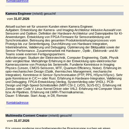
Kontaktadresse
Kamera Engineer
(m/w/d) gesucht!
vom
31.07.2026
Aktuell suchen wir für unseren Kunden einen Kamera Engineer.
Aufgaben: Entwicklung der Kamera- und Imaging-Architektur inklusive Auswahl von
Sensoren und Optiken. Definition der Hardware-Architektur und Datenpipeline für KI-
Anwendungen. Entwicklung von FPGA-Firmware für Sensoranbindung und
Synchronisation. Betreuung des gesamten Produktentstehungsprozesses vom
Prototyp bis zur Serienfertigung. Durchführung von Hardware-Integration,
Inbetriebnahme, Validierung und Debugging. Optimierung der Bildqualität sowie der
Sensor-Performance. Zusammenarbeit mit Hardware-, Optik-, Elektronik- und AI-
Teams sowie externen Fertigungspartnern.
Anforderungen: Studium der Elektrotechnik, Computer Engineering, Optik, Physik
oder vergleichbar. Mehrjährige Erfahrung in der Entwicklung opto-elektronischer
Kamerasysteme von Prototyp bis Serienreife. Fundierte Kenntnisse in Imaging
Physics (Linsen, CMOS-Sensoren, MTF, Quantum Efficiency, Noise). Erfahrung im
opto-mechanischen Design (Optik, thermisches Management, mechanische
Integration). Kenntnisse in Sensor-Synchronisation (PTP, PPS, HSync/VSync). Sehr
gute Kenntnisse in C/C++ oder Rust. Erfahrung in Hardware-Integration, Validierung
und Debugging. FPGA-Entwicklung (Verilog, SystemVerilog oder VHDL). PCB-
Design und High-Speed-Schnittstellen (MIPI CSI-2, LVDS, SLVS-EC). Erfahrung mit
Zemax oder Code V. Linux Kernel Driver oder V4L2. Erfahrung mit Computer Vision
bzw. AI-Pipelines. Erfahrung mit LWIR-/Thermalkameras.
Dauer: 5 Monate. Start: Asap, in D8, Remote
Kontaktadresse
Multimedia Content Creator
(m/w/d) gesucht!
vom
31.07.2026
Für unsere moderne psychotherapeutische Praxisgruppe suchen wir einen