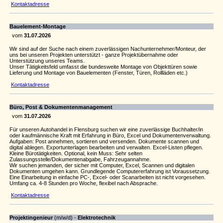
Kontaktadresse
Bauelement-Montage
vom
31.07.2026
Wir sind auf der Suche nach einem zuverlässigen Nachunternehmer/Monteur, der
uns bei unseren Projekten unterstützt - ganze Projektübernahme oder
Unterstützung unseres Teams.
Unser Tätigkeitsfeld umfasst die bundesweite Montage von Objekttüren sowie
Lieferung und Montage von Bauelementen (Fenster, Türen, Rollläden etc.)
Kontaktadresse
Büro, Post & Dokumentenmanagement
vom
31.07.2026
Für unseren Autohandel in Flensburg suchen wir eine zuverlässige Buchhalter/in
oder kaufmännische Kraft mit Erfahrung in Büro, Excel und Dokumentenverwaltung.
Aufgaben: Post annehmen, sortieren und versenden. Dokumente scannen und
digital ablegen. Exportunterlagen bearbeiten und verwalten. Excel-Listen pflegen.
Kleine Bürotätigkeiten. Optional, kein Muss: Sehr selten
Zulassungsstelle/Dokumentenabgabe, Fahrzeugannahme.
Wir suchen jemanden, der sicher mit Computer, Excel, Scannen und digitalen
Dokumenten umgehen kann. Grundlegende Computererfahrung ist Voraussetzung.
Eine Einarbeitung in einfache PC-, Excel- oder Scanarbeiten ist nicht vorgesehen.
Umfang ca. 4-8 Stunden pro Woche, flexibel nach Absprache.
Kontaktadresse
Projektingenieur
(m/w/d) -
Elektrotechnik