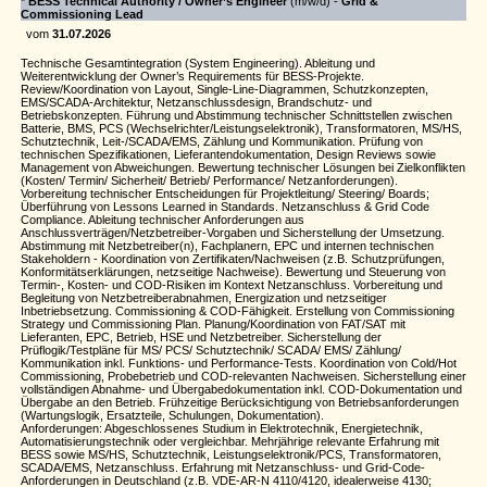
*
BESS Technical Authority / Owner’s Engineer
(m/w/d) -
Grid &
Commissioning Lead
vom
31.07.2026
Technische Gesamtintegration (System Engineering). Ableitung und
Weiterentwicklung der Owner’s Requirements für BESS-Projekte.
Review/Koordination von Layout, Single-Line-Diagrammen, Schutzkonzepten,
EMS/SCADA-Architektur, Netzanschlussdesign, Brandschutz- und
Betriebskonzepten. Führung und Abstimmung technischer Schnittstellen zwischen
Batterie, BMS, PCS (Wechselrichter/Leistungselektronik), Transformatoren, MS/HS,
Schutztechnik, Leit-/SCADA/EMS, Zählung und Kommunikation. Prüfung von
technischen Spezifikationen, Lieferantendokumentation, Design Reviews sowie
Management von Abweichungen. Bewertung technischer Lösungen bei Zielkonflikten
(Kosten/ Termin/ Sicherheit/ Betrieb/ Performance/ Netzanforderungen).
Vorbereitung technischer Entscheidungen für Projektleitung/ Steering/ Boards;
Überführung von Lessons Learned in Standards. Netzanschluss & Grid Code
Compliance. Ableitung technischer Anforderungen aus
Anschlussverträgen/Netzbetreiber-Vorgaben und Sicherstellung der Umsetzung.
Abstimmung mit Netzbetreiber(n), Fachplanern, EPC und internen technischen
Stakeholdern - Koordination von Zertifikaten/Nachweisen (z.B. Schutzprüfungen,
Konformitätserklärungen, netzseitige Nachweise). Bewertung und Steuerung von
Termin-, Kosten- und COD-Risiken im Kontext Netzanschluss. Vorbereitung und
Begleitung von Netzbetreiberabnahmen, Energization und netzseitiger
Inbetriebsetzung. Commissioning & COD-Fähigkeit. Erstellung von Commissioning
Strategy und Commissioning Plan. Planung/Koordination von FAT/SAT mit
Lieferanten, EPC, Betrieb, HSE und Netzbetreiber. Sicherstellung der
Prüflogik/Testpläne für MS/ PCS/ Schutztechnik/ SCADA/ EMS/ Zählung/
Kommunikation inkl. Funktions- und Performance-Tests. Koordination von Cold/Hot
Commissioning, Probebetrieb und COD-relevanten Nachweisen. Sicherstellung einer
vollständigen Abnahme- und Übergabedokumentation inkl. COD-Dokumentation und
Übergabe an den Betrieb. Frühzeitige Berücksichtigung von Betriebsanforderungen
(Wartungslogik, Ersatzteile, Schulungen, Dokumentation).
Anforderungen: Abgeschlossenes Studium in Elektrotechnik, Energietechnik,
Automatisierungstechnik oder vergleichbar. Mehrjährige relevante Erfahrung mit
BESS sowie MS/HS, Schutztechnik, Leistungselektronik/PCS, Transformatoren,
SCADA/EMS, Netzanschluss. Erfahrung mit Netzanschluss- und Grid-Code-
Anforderungen in Deutschland (z.B. VDE-AR-N 4110/4120, idealerweise 4130;