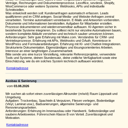
Verträge, Rechnungen und Dokumentenprozesse. Lexoffice, sevdesk, Shopify,
WooCommerce oder weitere Systeme. Webhooks, APIs und individuelle
Schnittstellen.
Was entwickelt werden soll: Kundenanfragen automatisch erfassen. Leads
qualifizieren und im CRM anlegen. Social-Media- und Website-Anfragen zentral
verarbeiten. Termine automatisiert vereinbaren. E-Mails und Antworten vorbereiten.
Dokumente und Informationen bereitstellen. Aufgaben für Mitarbeiter erstellen.
Prozesse dokumentieren und wiederverwendbar aufbauen. KI-Agenten sicher in
bestehende Systeme integrieren. Du solltest nicht nur einzelne Automationen bauen,
sondern komplette Abläufe verstehen und technisch sauber umsetzen können.
Anforderungen: Sehr gute Erfahrung mit Make.com. Verständnis für CRM- und
Vertriebsprozesse. Erfahrung mit APIs, Webhooks und OAuth. Kenntnisse in
WordPress und Formularanbindungen. Erfahrung mit KI- und Chatbot-Integrationen.
Strukturierte Dokumentation. Eigenständiges und lösungsorientiertes Arbeiten.
Interesse an einer langfristigen Zusammenarbeit.
Bitte sende uns eine kurze Vorstellung, relevante Referenzprojekte, verwendete
Tools und Systeme, deinen Stundensatz, deine zeitliche Verfügbarkeit sowie eine
Einschätzung, wie du ein solches System technisch aufbauen würdest.
Kontaktadresse
Ausbau & Sanierung
vom
03.08.2026
Wir suchen ab sofort einen zuverlässigen Allrounder (m/w/d) Raum Lippstadt und
Umgebung.
Aufgaben: Trockenbau, Spachteln & Verputzen, Fliesen verlegen, Bodenbeläge
(Vinyl, Laminat usw.), Badsanierungen, allgemeine Sanierungs- und
Renovierungsarbeiten.
Anforderungen: Erfahrung im Innenausbau oder Handwerk. Selbstständige und
saubere Arbeitsweise. Führerschein Klasse B von Vorteil. Zuverlässigkeit und
Motivation.
Kontaktadresse