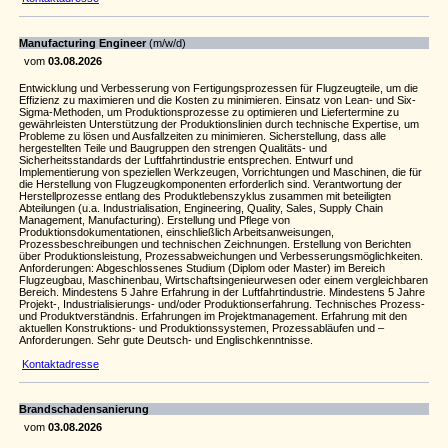
Manufacturing Engineer
(m/w/d)
vom
03.08.2026
Entwicklung und Verbesserung von Fertigungsprozessen für Flugzeugteile, um die
Effizienz zu maximieren und die Kosten zu minimieren. Einsatz von Lean- und Six-
Sigma-Methoden, um Produktionsprozesse zu optimieren und Liefertermine zu
gewährleisten Unterstützung der Produktionslinien durch technische Expertise, um
Probleme zu lösen und Ausfallzeiten zu minimieren. Sicherstellung, dass alle
hergestellten Teile und Baugruppen den strengen Qualitäts- und
Sicherheitsstandards der Luftfahrtindustrie entsprechen. Entwurf und
Implementierung von speziellen Werkzeugen, Vorrichtungen und Maschinen, die für
die Herstellung von Flugzeugkomponenten erforderlich sind. Verantwortung der
Herstellprozesse entlang des Produktlebenszyklus zusammen mit beteiligten
Abteilungen (u.a. Industrialisation, Engineering, Quality, Sales, Supply Chain
Management, Manufacturing). Erstellung und Pflege von
Produktionsdokumentationen, einschließlich Arbeitsanweisungen,
Prozessbeschreibungen und technischen Zeichnungen. Erstellung von Berichten
über Produktionsleistung, Prozessabweichungen und Verbesserungsmöglichkeiten.
Anforderungen: Abgeschlossenes Studium (Diplom oder Master) im Bereich
Flugzeugbau, Maschinenbau, Wirtschaftsingenieurwesen oder einem vergleichbaren
Bereich. Mindestens 5 Jahre Erfahrung in der Luftfahrtindustrie. Mindestens 5 Jahre
Projekt-, Industrialisierungs- und/oder Produktionserfahrung. Technisches Prozess-
und Produktverständnis. Erfahrungen im Projektmanagement. Erfahrung mit den
aktuellen Konstruktions- und Produktionssystemen, Prozessabläufen und –
Anforderungen. Sehr gute Deutsch- und Englischkenntnisse.
Kontaktadresse
Brandschadensanierung
vom
03.08.2026