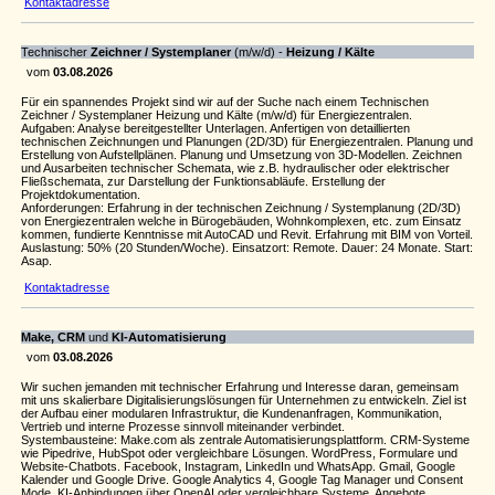
Kontaktadresse
Technischer
Zeichner / Systemplaner
(m/w/d) -
Heizung / Kälte
vom
03.08.2026
Für ein spannendes Projekt sind wir auf der Suche nach einem Technischen
Zeichner / Systemplaner Heizung und Kälte (m/w/d) für Energiezentralen.
Aufgaben: Analyse bereitgestellter Unterlagen. Anfertigen von detaillierten
technischen Zeichnungen und Planungen (2D/3D) für Energiezentralen. Planung und
Erstellung von Aufstellplänen. Planung und Umsetzung von 3D-Modellen. Zeichnen
und Ausarbeiten technischer Schemata, wie z.B. hydraulischer oder elektrischer
Fließschemata, zur Darstellung der Funktionsabläufe. Erstellung der
Projektdokumentation.
Anforderungen: Erfahrung in der technischen Zeichnung / Systemplanung (2D/3D)
von Energiezentralen welche in Bürogebäuden, Wohnkomplexen, etc. zum Einsatz
kommen, fundierte Kenntnisse mit AutoCAD und Revit. Erfahrung mit BIM von Vorteil.
Auslastung: 50% (20 Stunden/Woche). Einsatzort: Remote. Dauer: 24 Monate. Start:
Asap.
Kontaktadresse
Make, CRM
und
KI-Automatisierung
vom
03.08.2026
Wir suchen jemanden mit technischer Erfahrung und Interesse daran, gemeinsam
mit uns skalierbare Digitalisierungslösungen für Unternehmen zu entwickeln. Ziel ist
der Aufbau einer modularen Infrastruktur, die Kundenanfragen, Kommunikation,
Vertrieb und interne Prozesse sinnvoll miteinander verbindet.
Systembausteine: Make.com als zentrale Automatisierungsplattform. CRM-Systeme
wie Pipedrive, HubSpot oder vergleichbare Lösungen. WordPress, Formulare und
Website-Chatbots. Facebook, Instagram, LinkedIn und WhatsApp. Gmail, Google
Kalender und Google Drive. Google Analytics 4, Google Tag Manager und Consent
Mode. KI-Anbindungen über OpenAI oder vergleichbare Systeme. Angebote,