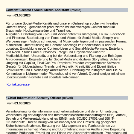
Content Creator / Social Media Assistant
(m/w/d)
vom
03.08.2026
Für unsere Social-Media-Kanäle und unseren Onlineshop suchen wir kreative
Unterstützung - gemeinsam produzieren wir hochwertigen Content rund um
Brautmode, Hochzeitsanzüge und Trauringe.
Aufgaben: Erstellung von Foto- und Videocontent für Instagram, TikTok, Facebook
und Pinterest. Bearbeitung von Fotos und Videos für Social Media, Shopify und
Werbeanzeigen. Videos schneiden, mit Musik unterlegen und im passenden Format
aufbereiten. Unterstützung bei Content-Shootings im Hochzeitshaus oder on
Location. Entwicklung neuer Content-Ideen und Social-Media-Formate. Erstellung
von Reels, Stories und Kurzvideos. Pflege und Organisation unserer
Medienbibliothek. Unterstützung bei der Vorbereitung und Planung von Beiträgen.
Anforderungen: Begeisterung für Social Media und digitales Storytelling. Sicherer
Umgang mit CapCut, Final Cut Pro, Premiere Pro oder vergleichbarer Software.
Gespür für Bildgestaltung, Trends und Ästhetik. Kreativität und Eigeninitiative.
Strukturierte und zuverlässige Arbeitsweise. Erfahrung mit Instagram und TikTok.
Kenntnisse in Lightroom oder Photoshop sind von Vorteil. Quereinsteiger mit einem
überzeugenden Portfolio sind ebenfalls willkommen.
Kontaktadresse
*
Chief Information Security Officer
(m/w/d)
vom
03.08.2026
Verantwortung für die Informationssicherheitsstrategie und deren Umsetzung.
Wahrnehmung der Aufgaben des Informationssicherheitsbeauftragten (ISB). Aufbau,
Betrieb und Weiterentwicklung eines ISMS nach ISO/IEC 27001 und BSI IT-
Grundschutz. Durchführung von Risikoanalysen und Umsetzung geeigneter
Sicherheitsmaßnahmen. Beratung von Management und Fachbereichen zu
Informationssicherheit. Planung und Durchführung interner Audits sowie Begleitung
externer Prüfungen. Erstellung und Pflege von Sicherheitsrichtlinien, Prozessen und