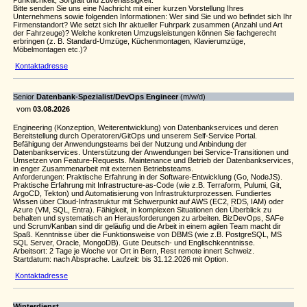
Pünktlichkeit, Sorgfalt und Zuverlässigkeit.
Bitte senden Sie uns eine Nachricht mit einer kurzen Vorstellung Ihres
Unternehmens sowie folgenden Informationen: Wer sind Sie und wo befindet sich Ihr
Firmenstandort? Wie setzt sich Ihr aktueller Fuhrpark zusammen (Anzahl und Art
der Fahrzeuge)? Welche konkreten Umzugsleistungen können Sie fachgerecht
erbringen (z. B. Standard-Umzüge, Küchenmontagen, Klavierumzüge,
Möbelmontagen etc.)?
Kontaktadresse
Senior
Datenbank-Spezialist/DevOps Engineer
(m/w/d)
vom
03.08.2026
Engineering (Konzeption, Weiterentwicklung) von Datenbankservices und deren
Bereitstellung durch Operatoren/GitOps und unserem Self-Service Portal.
Befähigung der Anwendungsteams bei der Nutzung und Anbindung der
Datenbankservices. Unterstützung der Anwendungen bei Service-Transitionen und
Umsetzen von Feature-Requests. Maintenance und Betrieb der Datenbankservices,
in enger Zusammenarbeit mit externen Betriebsteams.
Anforderungen: Praktische Erfahrung in der Software-Entwicklung (Go, NodeJS).
Praktische Erfahrung mit Infrastructure-as-Code (wie z.B. Terraform, Pulumi, Git,
ArgoCD, Tekton) und Automatisierung von Infrastrukturprozessen. Fundiertes
Wissen über Cloud-Infrastruktur mit Schwerpunkt auf AWS (EC2, RDS, IAM) oder
Azure (VM, SQL, Entra). Fähigkeit, in komplexen Situationen den Überblick zu
behalten und systematisch an Herausforderungen zu arbeiten. BizDevOps, SAFe
und Scrum/Kanban sind dir geläufig und die Arbeit in einem agilen Team macht dir
Spaß. Kenntnisse über die Funktionsweise von DBMS (wie z.B. PostgreSQL, MS
SQL Server, Oracle, MongoDB). Gute Deutsch- und Englischkenntnisse.
Arbeitsort: 2 Tage je Woche vor Ort in Bern, Rest remote innert Schweiz.
Startdatum: nach Absprache. Laufzeit: bis 31.12.2026 mit Option.
Kontaktadresse
Winterdienst