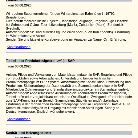
vom
03.08.2026
Wir suchen Subunternehmer für den Winterdienst an Bahnhöfen in 16792
Brandenburg.
Dies betrifft mehrere kleine Objekte (Bahnsteige, Zugänge), regelmäßige Einsätze
bei Schnee und Glätte. Tour: Löwenberg (Mark), Zehdenick (Mark), Zehdenick
(Neuhof).
Anforderungen: Sie sind zuverlässig und erreichbar (auch früh / nachts). Erfahrung
im Winterdienst von Vorteil.
Senden Sie uns bitte eine Kurzbewerbung mit Angaben zu Name, Ort, Erfahrung.
Kontaktadresse
Technischer
Produktdesigner
(m/w/d) -
SAP
vom
03.08.2026
Anlage, Pflege und Verwaltung von Materialstammdaten in SAP. Erstellung und Pflege
von Stücklisten sowie Arbeitsplänen. Unterstützung bei der technischen
Produktdatenpflege im ERP-System. Abstimmung mit Konstruktion, Entwicklung und
Produktion. Sicherstellung der Datenqualität und Stammdatenkonsistenz in SAP.
Mitarbeit bei Optimierungs- und Standardisierungsprojekten im Stammdatenumfeld.
Anforderungen: Abgeschlossene Ausbildung als Technische/r Produktdesigner/in,
Techniker/in oder vergleichbare technische Qualifikation. Zwingend erforderlich: sehr
gute SAP-Kenntnisse im Bereich Stammdaten, Stücklisten und Artikelanlage.
Erfahrung in der technischen Produktdatenpflege oder im Engineering-Umfeld. Gute
Kommunikationsfähigkeit im Umgang mit technischen Abteilungen. Sehr gute
Deutschkenntnisse, Englisch wünschenswert.
Kontaktadresse
Sanitär-
und
Heizungsdienst