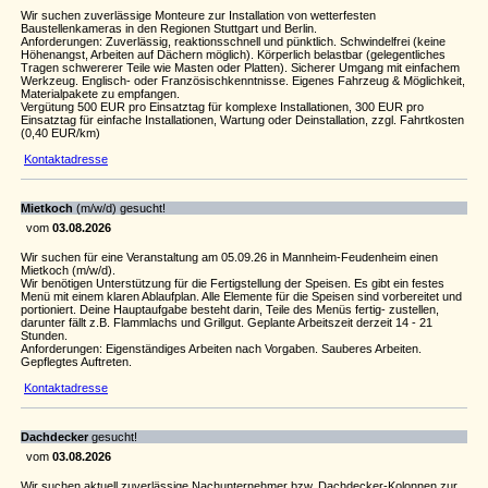
Wir suchen zuverlässige Monteure zur Installation von wetterfesten
Baustellenkameras in den Regionen Stuttgart und Berlin.
Anforderungen: Zuverlässig, reaktionsschnell und pünktlich. Schwindelfrei (keine
Höhenangst, Arbeiten auf Dächern möglich). Körperlich belastbar (gelegentliches
Tragen schwererer Teile wie Masten oder Platten). Sicherer Umgang mit einfachem
Werkzeug. Englisch- oder Französischkenntnisse. Eigenes Fahrzeug & Möglichkeit,
Materialpakete zu empfangen.
Vergütung 500 EUR pro Einsatztag für komplexe Installationen, 300 EUR pro
Einsatztag für einfache Installationen, Wartung oder Deinstallation, zzgl. Fahrtkosten
(0,40 EUR/km)
Kontaktadresse
Mietkoch
(m/w/d) gesucht!
vom
03.08.2026
Wir suchen für eine Veranstaltung am 05.09.26 in Mannheim-Feudenheim einen
Mietkoch (m/w/d).
Wir benötigen Unterstützung für die Fertigstellung der Speisen. Es gibt ein festes
Menü mit einem klaren Ablaufplan. Alle Elemente für die Speisen sind vorbereitet und
portioniert. Deine Hauptaufgabe besteht darin, Teile des Menüs fertig- zustellen,
darunter fällt z.B. Flammlachs und Grillgut. Geplante Arbeitszeit derzeit 14 - 21
Stunden.
Anforderungen: Eigenständiges Arbeiten nach Vorgaben. Sauberes Arbeiten.
Gepflegtes Auftreten.
Kontaktadresse
Dachdecker
gesucht!
vom
03.08.2026
Wir suchen aktuell zuverlässige Nachunternehmer bzw. Dachdecker-Kolonnen zur