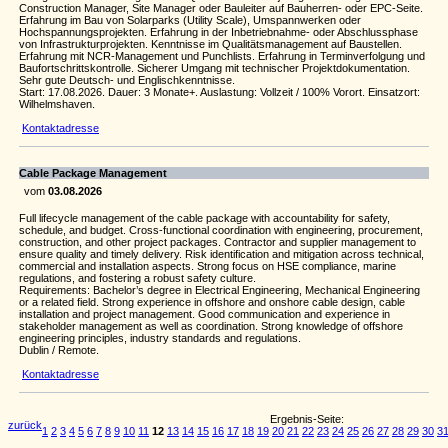
Construction Manager, Site Manager oder Bauleiter auf Bauherren- oder EPC-Seite.
Erfahrung im Bau von Solarparks (Utility Scale), Umspannwerken oder
Hochspannungsprojekten. Erfahrung in der Inbetriebnahme- oder Abschlussphase
von Infrastrukturprojekten. Kenntnisse im Qualitätsmanagement auf Baustellen.
Erfahrung mit NCR-Management und Punchlists. Erfahrung in Terminverfolgung und
Baufortschrittskontrolle. Sicherer Umgang mit technischer Projektdokumentation.
Sehr gute Deutsch- und Englischkenntnisse.
Start: 17.08.2026. Dauer: 3 Monate+. Auslastung: Vollzeit / 100% Vorort. Einsatzort:
Wilhelmshaven.
Kontaktadresse
Cable Package Management
vom
03.08.2026
Full lifecycle management of the cable package with accountability for safety,
schedule, and budget. Cross‑functional coordination with engineering, procurement,
construction, and other project packages. Contractor and supplier management to
ensure quality and timely delivery. Risk identification and mitigation across technical,
commercial and installation aspects. Strong focus on HSE compliance, marine
regulations, and fostering a robust safety culture.
Requirements: Bachelor’s degree in Electrical Engineering, Mechanical Engineering
or a related field. Strong experience in offshore and onshore cable design, cable
installation and project management. Good communication and experience in
stakeholder management as well as coordination. Strong knowledge of offshore
engineering principles, industry standards and regulations.
Dublin / Remote.
Kontaktadresse
Ergebnis-Seite:
zurück
1
2
3
4
5
6
7
8
9
10
11
12
13
14
15
16
17
18
19
20
21
22
23
24
25
26
27
28
29
30
3