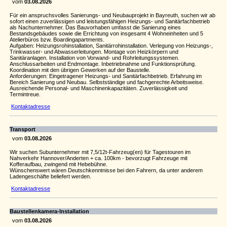
vom
03.08.2026
Für ein anspruchsvolles Sanierungs- und Neubauprojekt in Bayreuth, suchen wir ab
sofort einen zuverlässigen und leistungsfähigen Heizungs- und Sanitärfachbetrieb
als Nachunternehmer. Das Bauvorhaben umfasst die Sanierung eines
Bestandsgebäudes sowie die Errichtung von insgesamt 4 Wohneinheiten und 5
Atelierbüros bzw. Boardingapartments.
Aufgaben: Heizungsrohinstallation, Sanitärrohinstallation. Verlegung von Heizungs-,
Trinkwasser- und Abwasserleitungen. Montage von Heizkörpern und
Sanitäranlagen. Installation von Vorwand- und Rohrleitungssystemen.
Anschlussarbeiten und Endmontage. Inbetriebnahme und Funktionsprüfung.
Koordination mit den übrigen Gewerken auf der Baustelle.
Anforderungen: Eingetragener Heizungs- und Sanitärfachbetrieb. Erfahrung im
Bereich Sanierung und Neubau. Selbstständige und fachgerechte Arbeitsweise.
Ausreichende Personal- und Maschinenkapazitäten. Zuverlässigkeit und
Termintreue.
Kontaktadresse
Transport
vom
03.08.2026
Wir suchen Subunternehmer mit 7,5/12t-Fahrzeug(en) für Tagestouren im
Nahverkehr Hannover/Anderten + ca. 100km - bevorzugt Fahrzeuge mit
Kofferaufbau, zwingend mit Hebebühne.
Wünschenswert wären Deutschkenntnisse bei den Fahrern, da unter anderem
Ladengeschäfte beliefert werden.
Kontaktadresse
Baustellenkamera-Installation
vom
03.08.2026