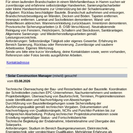
Für einen laufenden Brandschaden in einem Mehrfamilienhaus in Hamm suchen wir
zuverlässige und erfahrene selbstständige Handwerker, Sanierungsfacharbeiter
oder kleine Handwerkerteams zur Unterstützung bei der Schadensanierung.
Aufgaben: Rückbau beschädigter Bauteile. Brandschutt aufnehmen und entsorgen.
Brandschmutzbeseitigung an Wänden, Decken und Böden. Tapeten entfernen.
Innenputz entfernen. Laminat und Sockelleisten demontieren. Wand- und
Bodenfliesen abbrechen. Wannenverkleidung zurückbauen. Innentüren demontieren.
Provisorische Sicherungsarbeiten (z.B. OSB-Verschlüsse). Neutralisierende
Reinigung von Fenstern, Heizkörpern, Schaltern und Steckdosen, Sanitäranlagen.
Allgemeine Sanierungs- und Wiederherstellungsarbeiten gemäß
Leistungsverzeichnis.
Anforderungen: Selbstständige Tätigkeit oder eigenes Gewerbe. Erfahrung im
Bereich Sanierung, Rückbau oder Renovierung. Zuverlässige und saubere
Arbeitsweise. Eigenes Werkzeug.
Sende uns bitte eine kurze Vorstellung, deine Kontaktdaten sowie, wenn vorhanden,
Referenzen oder Fotos bereits ausgeführter Arbeiten.
Kontaktadresse
*
Solar Construction Manager
(m/w/d) gesucht!
vom
03.08.2026
Technische Überwachung der Bau- und Restarbeiten auf der Baustelle. Koordination
der Schnittstellen zwischen EPC-Unternehmen, Nachunternehmern und weiteren
Projektbeteiligten. Überwachung von Baufortschritt, Terminen, Projektmeilensteinen
sowie Identifikation und Nachverfolgung von Abweichungen
Durchführung von Baustellenbegehungen sowie Sicherstellung der
Ausführungsqualität gemäß technischen Vorgaben. Dokumentation und
Nachverfolgung von Qualitätsmängeln, NCRs und Punchlist-Punkten bis zur
erfolgreichen Abarbeitung. Prüfung technischer Projektdokumentationen sowie
Erstellung regelmäßiger Status- und Fortschrittsberichte
Technische Begleitung der Endabnahme, Inbetriebnahme und Übergabe des
Solarparks.
Anforderungen: Studium im Bereich Bauingenieurwesen, Elektrotechnik,
Energietechnik oder vergleichbare Qualifikation. Mehrjährige Erfahrung als