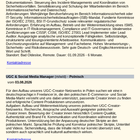
Dokumentationen. Steuerung des Incident-Managements und Koordination von
Sicherheitsvorfällen. Sensibilisierung und Schulung der Mitarbeitenden im Bereich
Informationssicherheit und Datenschutz.
Anforderungen: Mehrjährige Berufserfahrung im Bereich Informationssicherheit oder
IT-Security. Informationssicherheitsbeauftragten-(ISB)-Mandat. Fundierte Kenntnisse
der ISO/IEC 27001, BSI IT-Grundschutz sowie relevanter regulatorischer
Anforderungen. Erfahrung im Aufbau, Betrieb und der Weiterentwicklung eines ISMS.
Kenntnisse in IT-Risikomanagement, Compliance und IT-Governance. Idealerweise
Zertifizierungen wie CISSP, CISM, ISO/IEC 27001 Lead Implementer oder Lead
Auditor. Ausgeprägte analytische und konzeptionelle Fähigkeiten. Selbstständige,
strukturierte und lösungsorientierte Arbeitsweise. Kommunikations- und
Durchsetzungsstärke auf Management- und Fachebene. Hohes Verantwortungs-,
Sicherheits- und Risikobewusstsein. Sehr gute Deutsch- und Englischkenntnisse in
Wort und Schrift.
Standort: Bad Oldesloe, Remote. Dauer: 01.09.2026 - 6 Monate.
Kontaktadresse
UGC & Social Media Manager
(m/w/d) -
Polnisch
vom
03.08.2026
Für den Aufbau unseres UGC-Creator-Netzwerks in Polen suchen wir eine:n
deutschsprachige:n Freelancer:in, die den polnischen E-Commerce- und Social-
Media-Markt versteht und uns dabei unterstützt, passende Creator:innen zu finden
und erfolgreiche Content-Produktionen umzusetzen.
Aufgaben: Aufbau und Weiterentwicklung unseres polnischen UGC-Creator-
Netzwerks. Recherche, Ansprache und Auswahl geeigneter polnischer
Creator:innen. Bewertung der Creator:innen hinsichtlich Content-Qualität,
Authentizität und Brand Fit. Kommunikation und Koordination während der
Produktionen. Unterstützung bei der Anpassung deutscher Skripte an den
polnischen Markt. Sprachliche Prüfung und Korrektur polnischer Skripte, Untertitel
und Videos. Sicherstellung, dass die Inhalte nicht nur korrekt übersetzt sind,
sondern auch sprachlich und kulturell authentisch wirken.
Kontaktadresse