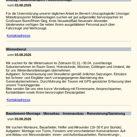
vom
03.08.2026
Für die Unterstützung unserer täglichen Arbeit im Bereich Umzugslogistik/ Umzüge/
Möbeltransporte/ Möbelmontagen suchen wir gut aufgestellte Servicepartner im
Großraum Bonn/Rhein-Sieg, Kreis Neuwied/Bad Neuenahr-Ahrweiler.
Idealerweise verfügen Sie neben Ihrem ausgebildeten Personal auch über
Fahrzeuge und Werkzeuge.
Kontaktadresse
Winterdienst
vom
03.08.2026
Wir suchen für die Wintersaison im Zeitraum 01.11.–30.04. zuverlässige
Subunternehmen im Raum Soest, Holzwickede, Münster, Göttingen und Umland, die
für uns Winterdienstleistungen übernehmen.
Aufgaben: Schneeräumung und Streudienst gemäß örtlichen Satzungen. Einsätze
bei Schnee- und Eisglätte nach vorangegangener Alarmierung des
Generalunternehmers. Durchführung der Touren mit GPS-gestützter Erfassung über
unsere Trackinggeräte.
Bitte senden Sie uns eine kurze Vorstellung mit Firmenname, Ansprechpartner,
Kontaktdaten sowie Ihrem bevorzugten Einsatzgebiet.
Kontaktadresse
Bauelement-Montage - Messebau - Innenausbau - Renovierung/Sanierung
vom
03.08.2026
Wir suchen Monteure, Bauarbeiter, Helfer und Allrounder (18–30 € pro Stunde).
Aufgaben: Montage von Türen, Fenstern und verschiedenen Konstruktionen. Auf-
und Abbau von Messeständen. Innen- und Außenbauarbeiten. Renovierungs-,