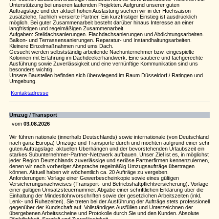
Unterstützung bei unseren laufenden Projekten. Aufgrund unserer guten
Auftragslage und der aktuell hohen Auslastung suchen wir in der Hochsaison
zusätzliche, fachlich versierte Partner. Ein kurzfristiger Einstieg ist ausdrücklich
möglich. Bei guter Zusammenarbeit besteht darüber hinaus Interesse an einer
langfristigen und regelmäßigen Zusammenarbeit.
Aufgaben: Steildachsanierungen. Flachdachsanierungen und Abdichtungsarbeiten.
Balkon- und Terrassensanierungen. Reparatur- und Instandhaltungsarbeiten.
Kleinere Einzelmaßnahmen rund ums Dach.
Gesucht werden selbstständig arbeitende Nachunternehmer bzw. eingespielte
Kolonnen mit Erfahrung im Dachdeckerhandwerk. Eine saubere und fachgerechte
Ausführung sowie Zuverlässigkeit und eine vernünftige Kommunikation sind uns
besonders wichtig.
Unsere Baustellen befinden sich überwiegend im Raum Düsseldorf / Ratingen und
Umgebung.
Kontaktadresse
Umzug / Transport
vom
03.08.2026
Wir führen nationale (innerhalb Deutschlands) sowie internationale (von Deutschland
nach ganz Europa) Umzüge und Transporte durch und möchten aufgrund einer sehr
guten Auftragslage, aktuellen Überhängen und der bevorstehenden Urlaubszeit ein
starkes Subunternehmer-Partner-Netzwerk aufbauen. Unser Ziel ist es, in möglichst
jeder Region Deutschlands zuverlässige und seriöse Partnerfirmen kennenzulernen,
denen wir nach vorheriger Absprache regelmäßig Umzugsaufträge übertragen
können. Aktuell haben wir wöchentlich ca. 20 Aufträge zu vergeben.
Anforderungen: Vorlage einer Gewerbescheinkopie sowie eines gültigen
Versicherungsnachweises (Transport- und Betriebshaftpflichtversicherung). Vorlage
einer gültigen Umsatzsteuernummer. Abgabe einer schriftlichen Erklärung über die
Einhaltung der Mindestlohnvorschriften sowie der gesetzlichen Arbeitszeiten (inkl.
Lenk- und Ruhezeiten). Sie treten bei der Ausführung der Aufträge stets professionell
gegenüber der Kundschaft auf. Vollständiges Ausfüllen und Unterzeichnen der
übergebenen Arbeitsscheine und Protokolle durch Sie und den Kunden. Absolute