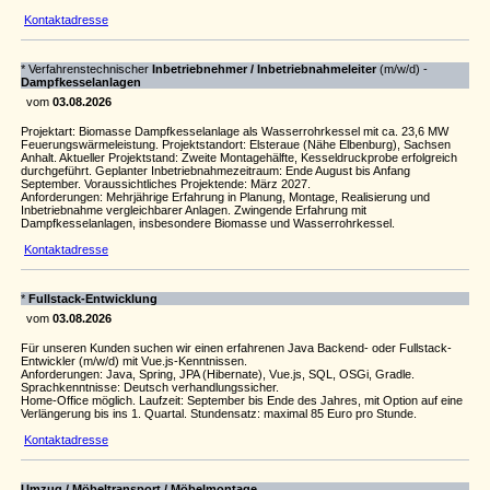
Kontaktadresse
* Verfahrenstechnischer
Inbetriebnehmer / Inbetriebnahmeleiter
(m/w/d) -
Dampfkesselanlagen
vom
03.08.2026
Projektart: Biomasse Dampfkesselanlage als Wasserrohrkessel mit ca. 23,6 MW
Feuerungswärmeleistung. Projektstandort: Elsteraue (Nähe Elbenburg), Sachsen
Anhalt. Aktueller Projektstand: Zweite Montagehälfte, Kesseldruckprobe erfolgreich
durchgeführt. Geplanter Inbetriebnahmezeitraum: Ende August bis Anfang
September. Voraussichtliches Projektende: März 2027.
Anforderungen: Mehrjährige Erfahrung in Planung, Montage, Realisierung und
Inbetriebnahme vergleichbarer Anlagen. Zwingende Erfahrung mit
Dampfkesselanlagen, insbesondere Biomasse und Wasserrohrkessel.
Kontaktadresse
*
Fullstack-Entwicklung
vom
03.08.2026
Für unseren Kunden suchen wir einen erfahrenen Java Backend- oder Fullstack-
Entwickler (m/w/d) mit Vue.js-Kenntnissen.
Anforderungen: Java, Spring, JPA (Hibernate), Vue.js, SQL, OSGi, Gradle.
Sprachkenntnisse: Deutsch verhandlungssicher.
Home-Office möglich. Laufzeit: September bis Ende des Jahres, mit Option auf eine
Verlängerung bis ins 1. Quartal. Stundensatz: maximal 85 Euro pro Stunde.
Kontaktadresse
Umzug / Möbeltransport /
Möbelmontage