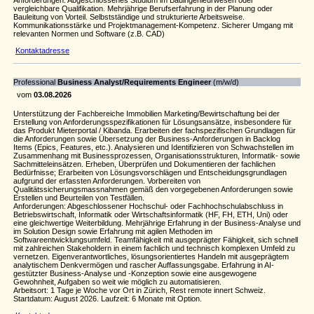
Anforderungen: Abgeschlossenes Studium im Bauingenieurwesen oder
vergleichbare Qualifikation. Mehrjährige Berufserfahrung in der Planung oder
Bauleitung von Vorteil. Selbstständige und strukturierte Arbeitsweise.
Kommunikationsstärke und Projektmanagement-Kompetenz. Sicherer Umgang mit
relevanten Normen und Software (z.B. CAD)
Kontaktadresse
Professional
Business Analyst/Requirements Engineer
(m/w/d)
vom
03.08.2026
Unterstützung der Fachbereiche Immobilien Marketing/Bewirtschaftung bei der
Erstellung von Anforderungsspezifikationen für Lösungsansätze, insbesondere für
das Produkt Mieterportal / Kibanda. Erarbeiten der fachspezifischen Grundlagen für
die Anforderungen sowie Übersetzung der Business-Anforderungen in Backlog
Items (Epics, Features, etc.). Analysieren und Identifizieren von Schwachstellen im
Zusammenhang mit Businessprozessen, Organisationsstrukturen, Informatik- sowie
Sachmitteleinsätzen. Erheben, Überprüfen und Dokumentieren der fachlichen
Bedürfnisse; Erarbeiten von Lösungsvorschlägen und Entscheidungsgrundlagen
aufgrund der erfassten Anforderungen. Vorbereiten von
Qualitätssicherungsmassnahmen gemäß den vorgegebenen Anforderungen sowie
Erstellen und Beurteilen von Testfällen.
Anforderungen: Abgeschlossener Hochschul- oder Fachhochschulabschluss in
Betriebswirtschaft, Informatik oder Wirtschaftsinformatik (HF, FH, ETH, Uni) oder
eine gleichwertige Weiterbildung. Mehrjährige Erfahrung in der Business-Analyse und
im Solution Design sowie Erfahrung mit agilen Methoden im
Softwareentwicklungsumfeld. Teamfähigkeit mit ausgeprägter Fähigkeit, sich schnell
mit zahlreichen Stakeholdern in einem fachlich und technisch komplexen Umfeld zu
vernetzen. Eigenverantwortliches, lösungsorientiertes Handeln mit ausgeprägtem
analytischem Denkvermögen und rascher Auffassungsgabe. Erfahrung in AI-
gestützter Business-Analyse und -Konzeption sowie eine ausgewogene
Gewohnheit, Aufgaben so weit wie möglich zu automatisieren.
Arbeitsort: 1 Tage je Woche vor Ort in Zürich, Rest remote innert Schweiz.
Startdatum: August 2026. Laufzeit: 6 Monate mit Option.