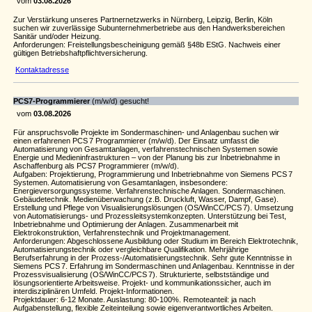
vom
03.08.2026
Zur Verstärkung unseres Partnernetzwerks in Nürnberg, Leipzig, Berlin, Köln
suchen wir zuverlässige Subunternehmerbetriebe aus den Handwerksbereichen
Sanitär und/oder Heizung.
Anforderungen: Freistellungsbescheinigung gemäß §48b EStG. Nachweis einer
gültigen Betriebshaftpflichtversicherung.
Kontaktadresse
PCS7-Programmierer
(m/w/d) gesucht!
vom
03.08.2026
Für anspruchsvolle Projekte im Sondermaschinen- und Anlagenbau suchen wir
einen erfahrenen PCS 7 Programmierer (m/w/d). Der Einsatz umfasst die
Automatisierung von Gesamtanlagen, verfahrenstechnischen Systemen sowie
Energie und Medieninfrastrukturen – von der Planung bis zur Inbetriebnahme in
Aschaffenburg als PCS7 Programmierer (m/w/d).
Aufgaben: Projektierung, Programmierung und Inbetriebnahme von Siemens PCS 7
Systemen. Automatisierung von Gesamtanlagen, insbesondere:
Energieversorgungssysteme. Verfahrenstechnische Anlagen. Sondermaschinen.
Gebäudetechnik. Medienüberwachung (z.B. Druckluft, Wasser, Dampf, Gase).
Erstellung und Pflege von Visualisierungslösungen (OS/WinCC/PCS 7). Umsetzung
von Automatisierungs- und Prozessleitsystemkonzepten. Unterstützung bei Test,
Inbetriebnahme und Optimierung der Anlagen. Zusammenarbeit mit
Elektrokonstruktion, Verfahrenstechnik und Projektmanagement.
Anforderungen: Abgeschlossene Ausbildung oder Studium im Bereich Elektrotechnik,
Automatisierungstechnik oder vergleichbare Qualifikation. Mehrjährige
Berufserfahrung in der Prozess-/Automatisierungstechnik. Sehr gute Kenntnisse in
Siemens PCS 7. Erfahrung im Sondermaschinen und Anlagenbau. Kenntnisse in der
Prozessvisualisierung (OS/WinCC/PCS 7). Strukturierte, selbstständige und
lösungsorientierte Arbeitsweise. Projekt- und kommunikationssicher, auch im
interdisziplinären Umfeld. Projekt-Informationen.
Projektdauer: 6-12 Monate. Auslastung: 80-100%. Remoteanteil: ja nach
Aufgabenstellung, flexible Zeiteinteilung sowie eigenverantwortliches Arbeiten.