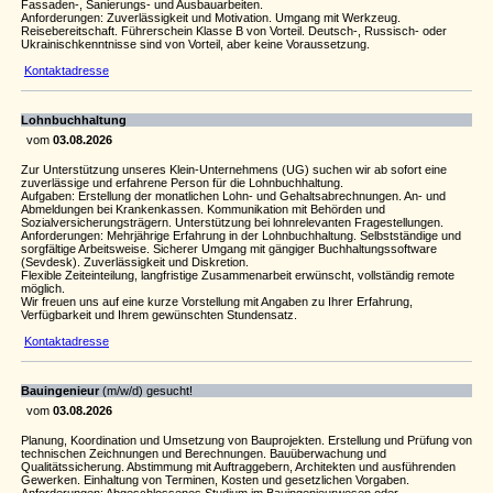
Fassaden-, Sanierungs- und Ausbauarbeiten.
Anforderungen: Zuverlässigkeit und Motivation. Umgang mit Werkzeug.
Reisebereitschaft. Führerschein Klasse B von Vorteil. Deutsch-, Russisch- oder
Ukrainischkenntnisse sind von Vorteil, aber keine Voraussetzung.
Kontaktadresse
Lohnbuchhaltung
vom
03.08.2026
Zur Unterstützung unseres Klein-Unternehmens (UG) suchen wir ab sofort eine
zuverlässige und erfahrene Person für die Lohnbuchhaltung.
Aufgaben: Erstellung der monatlichen Lohn- und Gehaltsabrechnungen. An- und
Abmeldungen bei Krankenkassen. Kommunikation mit Behörden und
Sozialversicherungsträgern. Unterstützung bei lohnrelevanten Fragestellungen.
Anforderungen: Mehrjährige Erfahrung in der Lohnbuchhaltung. Selbstständige und
sorgfältige Arbeitsweise. Sicherer Umgang mit gängiger Buchhaltungssoftware
(Sevdesk). Zuverlässigkeit und Diskretion.
Flexible Zeiteinteilung, langfristige Zusammenarbeit erwünscht, vollständig remote
möglich.
Wir freuen uns auf eine kurze Vorstellung mit Angaben zu Ihrer Erfahrung,
Verfügbarkeit und Ihrem gewünschten Stundensatz.
Kontaktadresse
Bauingenieur
(m/w/d) gesucht!
vom
03.08.2026
Planung, Koordination und Umsetzung von Bauprojekten. Erstellung und Prüfung von
technischen Zeichnungen und Berechnungen. Bauüberwachung und
Qualitätssicherung. Abstimmung mit Auftraggebern, Architekten und ausführenden
Gewerken. Einhaltung von Terminen, Kosten und gesetzlichen Vorgaben.