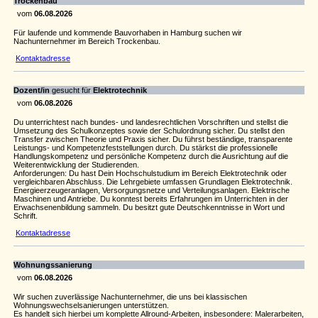
Trockenbau
vom
06.08.2026
Für laufende und kommende Bauvorhaben in Hamburg suchen wir
Nachunternehmer im Bereich Trockenbau.
Kontaktadresse
Dozent/in
gesucht für
Elektrotechnik
vom
06.08.2026
Du unterrichtest nach bundes- und landesrechtlichen Vorschriften und stellst die
Umsetzung des Schulkonzeptes sowie der Schulordnung sicher. Du stellst den
Transfer zwischen Theorie und Praxis sicher. Du führst beständige, transparente
Leistungs- und Kompetenzfeststellungen durch. Du stärkst die professionelle
Handlungskompetenz und persönliche Kompetenz durch die Ausrichtung auf die
Weiterentwicklung der Studierenden.
Anforderungen: Du hast Dein Hochschulstudium im Bereich Elektrotechnik oder
vergleichbaren Abschluss. Die Lehrgebiete umfassen Grundlagen Elektrotechnik.
Energieerzeugeranlagen, Versorgungsnetze und Verteilungsanlagen. Elektrische
Maschinen und Antriebe. Du konntest bereits Erfahrungen im Unterrichten in der
Erwachsenenbildung sammeln. Du besitzt gute Deutschkenntnisse in Wort und
Schrift.
Kontaktadresse
Wohnungssanierung
vom
06.08.2026
Wir suchen zuverlässige Nachunternehmer, die uns bei klassischen
Wohnungswechselsanierungen unterstützen.
Es handelt sich hierbei um komplette Allround-Arbeiten, insbesondere: Malerarbeiten,