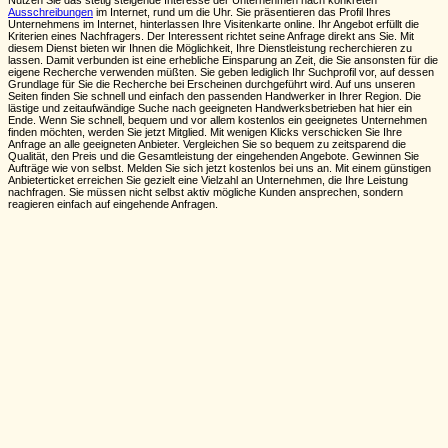
Ausschreibungen
im Internet, rund um die Uhr. Sie präsentieren das Profil Ihres
Unternehmens im Internet, hinterlassen Ihre Visitenkarte online. Ihr Angebot erfüllt die
Kriterien eines Nachfragers. Der Interessent richtet seine Anfrage direkt ans Sie. Mit
diesem Dienst bieten wir Ihnen die Möglichkeit, Ihre Dienstleistung recherchieren zu
lassen. Damit verbunden ist eine erhebliche Einsparung an Zeit, die Sie ansonsten für die
eigene Recherche verwenden müßten. Sie geben lediglich Ihr Suchprofil vor, auf dessen
Grundlage für Sie die Recherche bei Erscheinen durchgeführt wird. Auf uns unseren
Seiten finden Sie schnell und einfach den passenden Handwerker in Ihrer Region. Die
lästige und zeitaufwändige Suche nach geeigneten Handwerksbetrieben hat hier ein
Ende. Wenn Sie schnell, bequem und vor allem kostenlos ein geeignetes Unternehmen
finden möchten, werden Sie jetzt Mitglied. Mit wenigen Klicks verschicken Sie Ihre
Anfrage an alle geeigneten Anbieter. Vergleichen Sie so bequem zu zeitsparend die
Qualität, den Preis und die Gesamtleistung der eingehenden Angebote. Gewinnen Sie
Aufträge wie von selbst. Melden Sie sich jetzt kostenlos bei uns an. Mit einem günstigen
Anbieterticket erreichen Sie gezielt eine Vielzahl an Unternehmen, die Ihre Leistung
nachfragen. Sie müssen nicht selbst aktiv mögliche Kunden ansprechen, sondern
reagieren einfach auf eingehende Anfragen.