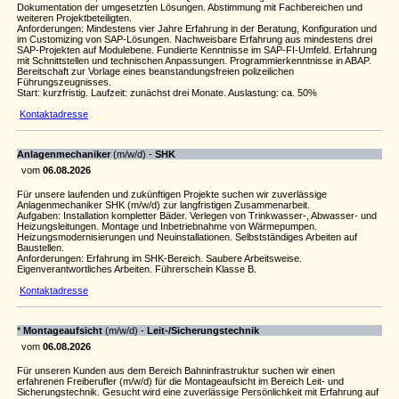
Dokumentation der umgesetzten Lösungen. Abstimmung mit Fachbereichen und
weiteren Projektbeteiligten.
Anforderungen: Mindestens vier Jahre Erfahrung in der Beratung, Konfiguration und
im Customizing von SAP-Lösungen. Nachweisbare Erfahrung aus mindestens drei
SAP-Projekten auf Modulebene. Fundierte Kenntnisse im SAP-FI-Umfeld. Erfahrung
mit Schnittstellen und technischen Anpassungen. Programmierkenntnisse in ABAP.
Bereitschaft zur Vorlage eines beanstandungsfreien polizeilichen
Führungszeugnisses.
Start: kurzfristig. Laufzeit: zunächst drei Monate. Auslastung: ca. 50%
Kontaktadresse
Anlagenmechaniker
(m/w/d) -
SHK
vom
06.08.2026
Für unsere laufenden und zukünftigen Projekte suchen wir zuverlässige
Anlagenmechaniker SHK (m/w/d) zur langfristigen Zusammenarbeit.
Aufgaben: Installation kompletter Bäder. Verlegen von Trinkwasser-, Abwasser- und
Heizungsleitungen. Montage und Inbetriebnahme von Wärmepumpen.
Heizungsmodernisierungen und Neuinstallationen. Selbstständiges Arbeiten auf
Baustellen.
Anforderungen: Erfahrung im SHK-Bereich. Saubere Arbeitsweise.
Eigenverantwortliches Arbeiten. Führerschein Klasse B.
Kontaktadresse
*
Montageaufsicht
(m/w/d) -
Leit-/Sicherungstechnik
vom
06.08.2026
Für unseren Kunden aus dem Bereich Bahninfrastruktur suchen wir einen
erfahrenen Freiberufler (m/w/d) für die Montageaufsicht im Bereich Leit- und
Sicherungstechnik. Gesucht wird eine zuverlässige Persönlichkeit mit Erfahrung auf