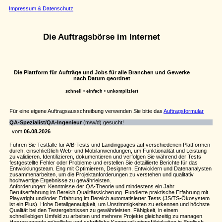
Impressum & Datenschutz
Die Auftragsbörse im Internet
Die Plattform für Aufträge und Jobs für alle Branchen und Gewerke
nach Datum geordnet
schnell • einfach • unkompliziert
Für eine eigene Auftragsausschreibung verwenden Sie bitte das
Auftragsformular
QA-Spezialist/QA-Ingenieur
(m/w/d) gesucht!
vom
06.08.2026
Führen Sie Testfälle für A/B-Tests und Landingpages auf verschiedenen Plattformen
durch, einschließlich Web- und Mobilanwendungen, um Funktionalität und Leistung
zu validieren. Identifizieren, dokumentieren und verfolgen Sie während der Tests
festgestellte Fehler oder Probleme und erstellen Sie detaillierte Berichte für das
Entwicklungsteam. Eng mit Optimierern, Designern, Entwicklern und Datenanalysten
zusammenarbeiten, um die Projektanforderungen zu verstehen und qualitativ
hochwertige Ergebnisse zu gewährleisten.
Anforderungen: Kenntnisse der QA-Theorie und mindestens ein Jahr
Berufserfahrung im Bereich Qualitätssicherung. Fundierte praktische Erfahrung mit
Playwright und/oder Erfahrung im Bereich automatisierter Tests (JS/TS-Ökosystem
ist ein Plus). Hohe Detailgenauigkeit, um Unstimmigkeiten zu erkennen und höchste
Qualität bei den Testergebnissen zu gewährleisten. Fähigkeit, in einem
schnelllebigen Umfeld zu arbeiten und mehrere Projekte gleichzeitig zu managen.