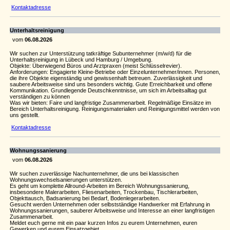
Kontaktadresse
Unterhaltsreinigung
vom
06.08.2026
Wir suchen zur Unterstützung tatkräftige Subunternehmer (m/w/d) für die
Unterhaltsreinigung in Lübeck und Hamburg / Umgebung.
Objekte: Überwiegend Büros und Arztpraxen (meist Schlüsselrevier).
Anforderungen: Engagierte Kleine-Betriebe oder Einzelunternehmer/innen. Personen,
die ihre Objekte eigenständig und gewissenhaft betreuen. Zuverlässigkeit und
saubere Arbeitsweise sind uns besonders wichtig. Gute Erreichbarkeit und offene
Kommunikation. Grundlegende Deutschkenntnisse, um sich im Arbeitsalltag gut
verständigen zu können
Was wir bieten: Faire und langfristige Zusammenarbeit. Regelmäßige Einsätze im
Bereich Unterhaltsreinigung. Reinigungsmaterialien und Reinigungsmittel werden von
uns gestellt.
Kontaktadresse
Wohnungssanierung
vom
06.08.2026
Wir suchen zuverlässige Nachunternehmer, die uns bei klassischen
Wohnungswechselsanierungen unterstützen.
Es geht um komplette Allround-Arbeiten im Bereich Wohnungssanierung,
insbesondere Malerarbeiten, Fliesenarbeiten, Trockenbau, Tischlerarbeiten,
Objekttausch, Badsanierung bei Bedarf, Bodenlegerarbeiten.
Gesucht werden Unternehmen oder selbstständige Handwerker mit Erfahrung in
Wohnungssanierungen, sauberer Arbeitsweise und Interesse an einer langfristigen
Zusammenarbeit.
Meldet euch gerne mit ein paar kurzen Infos zu eurem Unternehmen, euren
Gewerken und eurem Einsatzgebiet.