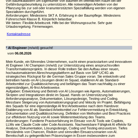
von Baumkatastern um Eigentümer von Bäumen im öffentlichen Raum bei der
Gefährdungsbeurteilung zu unterstützen. Alle notwendigen Arbeiten von der
Pflanzung bis zur seil oder kranunterstützten Spezialfällung werden von eigenen
Spezialisten durchgeführt.
Anforderungen: Mindestens SKT A. Erfahrung in der Baumpflege. Mindestens
Führerschein Klasse B. Körperlich belastbar.
Wir bieten: Flexible Arbeitszeit. Hilfe bei der Wohnungssuche. Sehr gute
Urlaubsregelung. Firmenwagen.
Kontaktadresse
*
AI Engineer
(m/w/d) gesucht!
vom
06.08.2026
Mein Kunde, ein führendes Unternehmen, sucht einen praxisstarken und innovativen
AI Engineer / AI Champion (m/w/d) zur Unterstützung eines anspruchsvollen
Transformationsprojekts. In dieser Rolle treiben Sie den Aufbau einer neuen,
hochautomatisierten Abrechnungsplattform auf Basis von SAP UC4G als
strategisches Rückgrat für die German Sales Gruppe voran. Sie entwickeln und
betreiben hands-on AI-Lösungen direkt im Squad, etablieren AI als Standard-
Arbeitsmittel zur Qualitätssicherung und befähigen das Team nachhaltig zu einer
eigenständigen, AI-first Arbeitsweise.
Aufgaben: Entwicklung und Betrieb von AI Lösungen wie Agents, Automatisierungen,
Skripten und Integrationen direkt im Squad. Hands on Unterstützung bei
Anforderungsanalyse, Dokumentation, Lösungsdesign, Testing und Coding.
Messbare Steigerung von Automatisierungsgrad und Velocity im Projekt. Befähigung
des Squads für eine eigenständige AI first Arbeitsweise nach dem Handover.
Etablierung von AI als Standard Arbeitsmittel zur Fehlervermeidung in Entwicklung,
Dokumentation und Qualitätssicherung. Definition von Methoden und Best Practices
zur effektiven Nutzung von AI sowie Weiterentwicklung des Teams.
Anforderungen: Fundierte Praxiserfahrung im Einsatz von AI Tools wie Copilots,
LLMs wie Claude Code oder Code Assistants. Nachweisbare Fähigkeit AI effektiv für
Analyse, Dokumentation, Lösungsdesign, Coding und Testing einzusetzen. Tiefes
Verständnis von Chancen, Risiken und sinnvollen Einsatzszenarien von AI.
Bereitschaft zu gelegentlichen Präsenztagen in Essen insbesondere zum