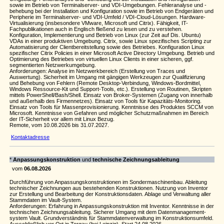
sowie im Betrieb von Terminalserver- und VDI-Umgebungen. Fehleranalyse und -
behebung bei der Installation und Konfiguration sowie im Betrieb von Endgeräten und
Peripherie im Terminalserver- und VDI-Umfeld / VDI-Cloud-Lösungen. Hardware-
Virtualisierung (insbesondere VMware, Microsoft und Citrix). Fähigkeit, IT-
Fachpublikationen auch in Englisch fließend zu lesen und zu verstehen.
Konfiguration, Implementierung und Betrieb von Linux (zur Zeit auf Dis. Ubuntu)
VDAs in einer produktiven Umgebung. Citrix, sowie Linux spezifisches Scripting zur
Automatisierung der Clientbereitstellung sowie des Betriebes. Konfiguration Linux
spezifischer Citrix Policies in einer Microsoft Active Directory Umgebung. Betrieb und
Optimierung des Betriebes von virtuellen Linux Clients in einer sicheren, ggf.
segmentierten Netzwerkumgebung.
Anforderungen: Analyse im Netzwerkbereich (Erstellung von Traces und
Auswertung). Sicherheit im Umgang mit gängigen Werkzeugen zur Qualifizierung
und Behebung von Fehlern (Remote Desktop-Verbindung, Windows-Bordmittel,
Windows Ressource-Kit und Support-Tools, etc.). Erstellung von Routinen, Skripten
mittels PowerShell/Bash/Shell. Einsatz von Broker-Systemen (Zugang von innerhalb
und außerhalb des Firmennetzes). Einsatz von Tools für Kapazitäts-Monitoring.
Einsatz von Tools für Massenprovisionierung. Kenntnisse des Produktes SCCM von
Microsoft. Kenntnisse von Gefahren und möglicher Schutzmaßnahmen im Bereich
der IT-Sicherheit vor allem mit Linux Bezug.
Remote, vom 10.08.2026 bis 31.07.2027.
Kontaktadresse
*
Anpas­sungs­kon­struk­tion
und
tech­ni­sche Zeich­nungs­ablei­tung
vom
06.08.2026
Durch­füh­rung von Anpas­sungs­kon­struk­ti­onen im Sonder­ma­schi­nenbau. Ablei­tung
tech­ni­scher Zeich­nungen aus beste­henden Konstruk­ti­onen. Nutzung von Inventor
zur Erstel­lung und Bear­bei­tung der Konstruk­ti­ons­daten. Ablage und Verwal­tung aller
Stamm­daten im Vault-System.
Anfor­de­rungen: Erfah­rung in Anpas­sungs­kon­struk­tion mit Inventor. Kennt­nisse in der
tech­ni­schen Zeich­nungs­ablei­tung. Sicherer Umgang mit dem Daten­ma­na­ge­ment­
system Vault. Grund­ver­ständnis für Stamm­da­ten­ver­wal­tung im Konstruk­ti­ons­um­feld.