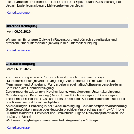
Fliesenarbeiten, Trockenbau, Tischlerarbeiten, Objekttausch, Badsanierung bei
Bedarf, Bodenlegerarbeiten, Elektroarbeiten bei Bedarf.
Kontaktadresse
Unterhaltsreinigung
vom
06.08.2026
Wir suchen für unsere Objekte in Ravensburg und Lörrach zuverlässige und
erfahrene Nachunternehmer (m/w/d) in der Unterhaltsreinigung.
Kontaktadresse
Gebäudereinigung
vom
06.08.2026
Zur Erweiterung unseres Partnernetzwerks suchen wir zuverlässige
Nachunternehmer (m/w/d) für langfristige Zusammenarbeit im Raum Lindau,
Memmingen und Umgebung. Wir vergeben regelmäßig Aufträge in verschiedenen
Bereichen der Gebäudereinigung.
Zu vergebende Leistungen: Hotelreinigung. Housekeeping. Unterhaltsreinigung.
Grundreinigung. Baureinigung (Baugrob- und Baufeinreinigung). Büroreinigung.
Treppenhausreinigung. Glas- und Fensterreinigung. Sonderreinigungen. Reinigung
von Gewerbe- und Industrieobjekten.
Anforderungen: Erfahrung in der Gebäudereinigung. Betriebshaftpflichtversicherung.
Gute Deutschkenntnisse oder deutschsprachiger Ansprechpartner (m/w/d). Hohe
Qualitätsstandards. Flexibilität und Termintreue. Eigene Reinigungsmaterialien und -
geräte von Vorteil.
Wir bieten: Langfristige Zusammenarbeit. Regelmäßige Aufträge.
Kontaktadresse