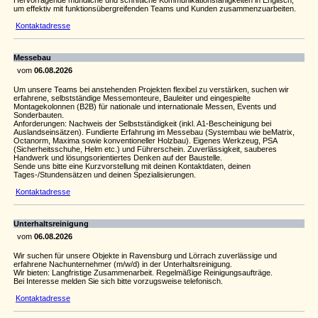
Hervorragende mündliche und schriftliche Kommunikationsfähigkeiten in Englisch,
um effektiv mit funktionsübergreifenden Teams und Kunden zusammenzuarbeiten.
Kontaktadresse
Messebau
vom
06.08.2026
Um unsere Teams bei anstehenden Projekten flexibel zu verstärken, suchen wir
erfahrene, selbstständige Messemonteure, Bauleiter und eingespielte
Montagekolonnen (B2B) für nationale und internationale Messen, Events und
Sonderbauten.
Anforderungen: Nachweis der Selbstständigkeit (inkl. A1-Bescheinigung bei
Auslandseinsätzen). Fundierte Erfahrung im Messebau (Systembau wie beMatrix,
Octanorm, Maxima sowie konventioneller Holzbau). Eigenes Werkzeug, PSA
(Sicherheitsschuhe, Helm etc.) und Führerschein. Zuverlässigkeit, sauberes
Handwerk und lösungsorientiertes Denken auf der Baustelle.
Sende uns bitte eine Kurzvorstellung mit deinen Kontaktdaten, deinen
Tages-/Stundensätzen und deinen Spezialisierungen.
Kontaktadresse
Unterhaltsreinigung
vom
06.08.2026
Wir suchen für unsere Objekte in Ravensburg und Lörrach zuverlässige und
erfahrene Nachunternehmer (m/w/d) in der Unterhaltsreinigung.
Wir bieten: Langfristige Zusammenarbeit. Regelmäßige Reinigungsaufträge.
Bei Interesse melden Sie sich bitte vorzugsweise telefonisch.
Kontaktadresse