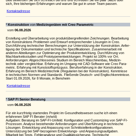
Bitte bewerben Sie sich schriftlich bei uns und schreiben Sie ein paar Sätze über
sich, Ihre bisherigen Erfahrungen und warum Sie gut in unser Team passen.
Kontaktadresse
*
Konstruk­tion
von
Medi­zin­ge­räten mit Creo Para­me­tric
vom
06.08.2026
Erstel­lung und Über­a­r­bei­tung von produkt­über­grei­fenden Zeich­nungen. Bear­bei­tung
von Konstruk­ti­ons ­Pro­blemen und Entwurf entspre­chender Lösungen in Creo.
Durch­füh­rung tech­ni­scher Berech­nungen zur Unter­stüt­zung der Konstruk­tion. Anfer­
ti­gung der Doku­men­ta­tion und tech­ni­sche Spezi­fi­ka­ti­onen. Zusam­me­n­a­r­beit mit
anderen Abtei­lungen zur Opti­mie­rung der Produkt­ent­wick­lung. Durch­füh­rung von
Mach­bar­keits­s­tu­dien und Proto­ty­pen­ent­wick­lungen. Projekt ist 100% vor Ort.
Anfor­de­rungen: Abge­schlos­senes Studium im Bereich Maschi­nenbau, Medi­zin­
technik oder vergleichbar. Erfah­rung im Umgang mit CAD-Soft­ware wie Creo Para­
me­tric. Erfah­rung mit Kunst­stoffspritz­guss. Berufs­er­fah­rung in der Konstruk­tion.
Erfah­rung im Bereich Medi­zin­technik (Regu­la­rien bei der Konstruk­tion). Kennt­nisse
in tech­ni­schen Normen und Stan­dards. Flie­ßende Deutsch- und Englisch­kennt­nisse.
Start 01.09.2026, für 8 Monate, in Bens­heim
Kontaktadresse
*
SAP FI Senior Beratung
vom
06.08.2026
Für ein kurzfristig startendes Projekt im Gesundheitswesen suche ich einen
erfahrenen SAP FI Berater (m/w/d)
Aufgaben: Beratung im SAP-FI-Umfeld. Konfiguration und Customizing von SAP-FI-
Prozessen. Analyse bestehender Anforderungen und Überführung in technische
Lösungen. Entwicklung und Anpassung von Schnittstellenkonfigurationen.
Unterstützung bei SAP-bezogenen Entwicklungs- und Anpassungsaufgaben.
Mitarbeit bei Tests, Fehleranalyse und Qualitätssicherung. Technische