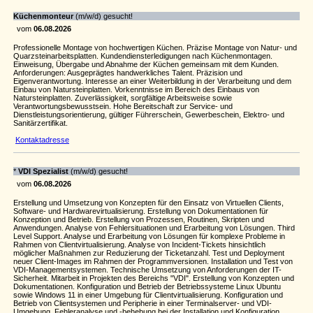
Küchenmonteur
(m/w/d) gesucht!
vom
06.08.2026
Professionelle Montage von hochwertigen Küchen. Präzise Montage von Natur- und
Quarzsteinarbeitsplatten. Kundendiensterledigungen nach Küchenmontagen.
Einweisung, Übergabe und Abnahme der Küchen gemeinsam mit dem Kunden.
Anforderungen: Ausgeprägtes handwerkliches Talent. Präzision und
Eigenverantwortung. Interesse an einer Weiterbildung in der Verarbeitung und dem
Einbau von Natursteinplatten. Vorkenntnisse im Bereich des Einbaus von
Natursteinplatten. Zuverlässigkeit, sorgfältige Arbeitsweise sowie
Verantwortungsbewusstsein. Hohe Bereitschaft zur Service- und
Dienstleistungsorientierung, gültiger Führerschein, Gewerbeschein, Elektro- und
Sanitärzertifikat.
Kontaktadresse
*
VDI Spezialist
(m/w/d) gesucht!
vom
06.08.2026
Erstellung und Umsetzung von Konzepten für den Einsatz von Virtuellen Clients,
Software- und Hardwarevirtualisierung. Erstellung von Dokumentationen für
Konzeption und Betrieb. Erstellung von Prozessen, Routinen, Skripten und
Anwendungen. Analyse von Fehlersituationen und Erarbeitung von Lösungen. Third
Level Support. Analyse und Erarbeitung von Lösungen für komplexe Probleme in
Rahmen von Clientvirtualisierung. Analyse von Incident-Tickets hinsichtlich
möglicher Maßnahmen zur Reduzierung der Ticketanzahl. Test und Deployment
neuer Client-Images im Rahmen der Programmversionen. Installation und Test von
VDI-Managementsystemen. Technische Umsetzung von Anforderungen der IT-
Sicherheit. Mitarbeit in Projekten des Bereichs "VDI". Erstellung von Konzepten und
Dokumentationen. Konfiguration und Betrieb der Betriebssysteme Linux Ubuntu
sowie Windows 11 in einer Umgebung für Clientvirtualisierung. Konfiguration und
Betrieb von Clientsystemen und Peripherie in einer Terminalserver- und VDI-
Umgebung. Fehleranalyse und -behebung bei der Installation und Konfiguration