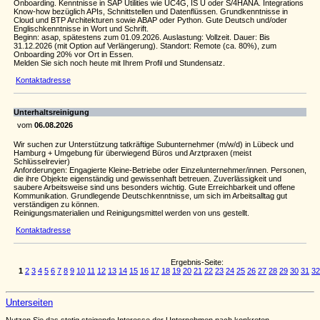
Onboarding. Kenntnisse in SAP Utilities wie UC4G, IS U oder S/4HANA. Integrations
Know-how bezüglich APIs, Schnittstellen und Datenflüssen. Grundkenntnisse in
Cloud und BTP Architekturen sowie ABAP oder Python. Gute Deutsch und/oder
Englischkenntnisse in Wort und Schrift.
Beginn: asap, spätestens zum 01.09.2026. Auslastung: Vollzeit. Dauer: Bis
31.12.2026 (mit Option auf Verlängerung). Standort: Remote (ca. 80%), zum
Onboarding 20% vor Ort in Essen.
Melden Sie sich noch heute mit Ihrem Profil und Stundensatz.
Kontaktadresse
Unterhaltsreinigung
vom
06.08.2026
Wir suchen zur Unterstützung tatkräftige Subunternehmer (m/w/d) in Lübeck und
Hamburg + Umgebung für überwiegend Büros und Arztpraxen (meist
Schlüsselrevier)
Anforderungen: Engagierte Kleine-Betriebe oder Einzelunternehmer/innen. Personen,
die ihre Objekte eigenständig und gewissenhaft betreuen. Zuverlässigkeit und
saubere Arbeitsweise sind uns besonders wichtig. Gute Erreichbarkeit und offene
Kommunikation. Grundlegende Deutschkenntnisse, um sich im Arbeitsalltag gut
verständigen zu können.
Reinigungsmaterialien und Reinigungsmittel werden von uns gestellt.
Kontaktadresse
Ergebnis-Seite:
1
2
3
4
5
6
7
8
9
10
11
12
13
14
15
16
17
18
19
20
21
22
23
24
25
26
27
28
29
30
31
32
Unterseiten
Nutzen Sie das stetig steigende Interesse der Unternehmen nach konkreten