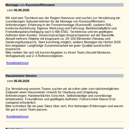
Montage
von
Kunststofffenstern
vom
06.08.2026
Wir sind eine Tischlerei aus der Region Hannover und suchen zur Verstärkung ein
zuverlässiges Subunternehmen für die Montage von Kunststofffenstern.
Anforderungen: Erfahrung in der Fenstermontage (Kunststoff), saubere RAL-
konforme Ausführung. Eigenes Werkzeug und Fahrzeug. Betriebshaftpflicht und
Freistellungsbescheinigung nach § 48b EStG. Termintreue und ein gepflegtes
Auftreten beim Kunden. Deutschsprachiger Ansprechpartner auf der Baustelle.
Aktuell mehrere Objekte mit insgesamt ca. 20–100 Elementen (Neubau und
Sanierung/Austausch). Start kurzfristig möglich, weitere Montagen bis Herbst 2026
fest eingeplant. Langfristige Zusammenarbeit bei guter Qualität ausdrücklich
erwünscht.
Bitte melden Sie sich mit kurzen Angaben zu Ihrem Team (Anzahl Monteure,
Verfügbarkeit) und 2–3 Referenzobjekten.
Kontaktadresse
Hausmeister-Service
vom
06.08.2026
Zur Verstärkung unseres Teams suchen wir ab sofort oder zum nächstmöglichen
Zeitpunkt einen Hausmeister (m/w/d) für Hamburg und Umgebung.
Anforderungen: Handwerkliches Geschick. Selbstständige und zuverlässige
Arbeitsweise. Freundliches und gepflegtes Auftreten. Führerschein Klasse B ist
zwingend erforderlich.
Bitte schreiben Sie ein paar Sätze über sich, Ihre bisherigen Erfahrungen und warum
Sie gut in unser Team passen.
Kontaktadresse