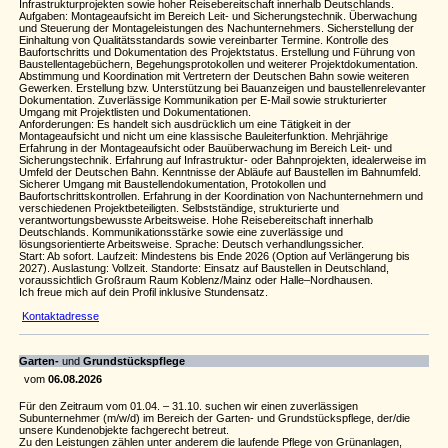
Infrastrukturprojekten sowie hoher Reisebereitschaft innerhalb Deutschlands.
Aufgaben: Montageaufsicht im Bereich Leit- und Sicherungstechnik. Überwachung
und Steuerung der Montageleistungen des Nachunternehmers. Sicherstellung der
Einhaltung von Qualitätsstandards sowie vereinbarter Termine. Kontrolle des
Baufortschritts und Dokumentation des Projektstatus. Erstellung und Führung von
Baustellentagebüchern, Begehungsprotokollen und weiterer Projektdokumentation.
Abstimmung und Koordination mit Vertretern der Deutschen Bahn sowie weiteren
Gewerken. Erstellung bzw. Unterstützung bei Bauanzeigen und baustellenrelevanter
Dokumentation. Zuverlässige Kommunikation per E-Mail sowie strukturierter
Umgang mit Projektlisten und Dokumentationen.
Anforderungen: Es handelt sich ausdrücklich um eine Tätigkeit in der
Montageaufsicht und nicht um eine klassische Bauleiterfunktion. Mehrjährige
Erfahrung in der Montageaufsicht oder Bauüberwachung im Bereich Leit- und
Sicherungstechnik. Erfahrung auf Infrastruktur- oder Bahnprojekten, idealerweise im
Umfeld der Deutschen Bahn. Kenntnisse der Abläufe auf Baustellen im Bahnumfeld.
Sicherer Umgang mit Baustellendokumentation, Protokollen und
Baufortschrittskontrollen. Erfahrung in der Koordination von Nachunternehmern und
verschiedenen Projektbeteiligten. Selbstständige, strukturierte und
verantwortungsbewusste Arbeitsweise. Hohe Reisebereitschaft innerhalb
Deutschlands. Kommunikationsstärke sowie eine zuverlässige und
lösungsorientierte Arbeitsweise. Sprache: Deutsch verhandlungssicher.
Start: Ab sofort. Laufzeit: Mindestens bis Ende 2026 (Option auf Verlängerung bis
2027). Auslastung: Vollzeit. Standorte: Einsatz auf Baustellen in Deutschland,
voraussichtlich Großraum Raum Koblenz/Mainz oder Halle–Nordhausen.
Ich freue mich auf dein Profil inklusive Stundensatz.
Kontaktadresse
Garten-
und
Grundstückspflege
vom
06.08.2026
Für den Zeitraum vom 01.04. – 31.10. suchen wir einen zuverlässigen
Subunternehmer (m/w/d) im Bereich der Garten- und Grundstückspflege, der/die
unsere Kundenobjekte fachgerecht betreut.
Zu den Leistungen zählen unter anderem die laufende Pflege von Grünanlagen,