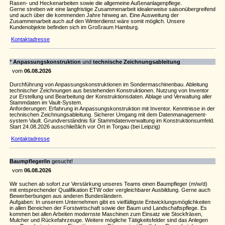
Rasen- und Heckenarbeiten sowie die allgemeine Außenanlagenpflege.
Gerne streben wir eine langfristige Zusammenarbeit idealerweise saisonübergreifend
und auch über die kommenden Jahre hinweg an. Eine Ausweitung der
Zusammenarbeit auch auf den Winterdienst wäre somit möglich. Unsere
Kundenobjekte befinden sich im Großraum Hamburg.
Kontaktadresse
*
Anpas­sungs­kon­struk­tion
und
tech­ni­sche Zeich­nungs­ablei­tung
vom
06.08.2026
Durch­füh­rung von Anpas­sungs­kon­struk­ti­onen im Sonder­ma­schi­nenbau. Ablei­tung
tech­ni­scher Zeich­nungen aus beste­henden Konstruk­ti­onen. Nutzung von Inventor
zur Erstel­lung und Bear­bei­tung der Konstruk­ti­ons­daten. Ablage und Verwal­tung aller
Stamm­daten im Vault-System.
Anfor­de­rungen: Erfah­rung in Anpas­sungs­kon­struk­tion mit Inventor. Kennt­nisse in der
tech­ni­schen Zeich­nungs­ablei­tung. Sicherer Umgang mit dem Daten­ma­na­ge­ment­
system Vault. Grund­ver­ständnis für Stamm­da­ten­ver­wal­tung im Konstruk­ti­ons­um­feld.
Start 24.08.2026 ausschließ­lich vor Ort in Torgau (bei Leipzig)
Kontaktadresse
Baumpfleger/in
gesucht!
vom
06.08.2026
Wir suchen ab sofort zur Verstärkung unseres Teams einen Baumpfleger (m/w/d)
mit entsprechender Qualifikation ETW oder vergleichbarer Ausbildung. Gerne auch
Bewerberbungen aus anderen Bundesländern.
Aufgaben: In unserem Unternehmen gibt es vielfältigste Entwicklungsmöglichkeiten
in allen Bereichen der Forstwirtschaft sowie der Baum und Landschaftspflege. Es
kommen bei allen Arbeiten modernste Maschinen zum Einsatz wie Stockfräsen,
Mulcher und Rückefahrzeuge. Weitere mögliche Tätigkeitsfelder sind das Anlegen