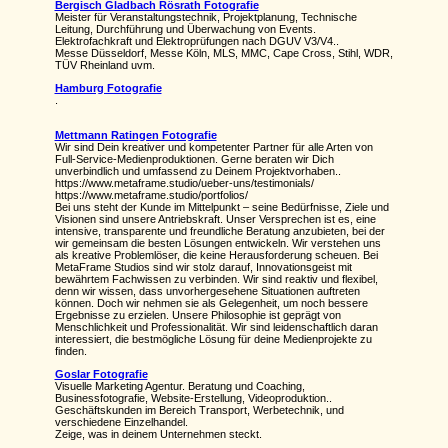
Bergisch Gladbach Rösrath Fotografie
Meister für Veranstaltungstechnik, Projektplanung, Technische
Leitung, Durchführung und Überwachung von Events.
Elektrofachkraft und Elektroprüfungen nach DGUV V3/V4..
Messe Düsseldorf, Messe Köln, MLS, MMC, Cape Cross, Stihl, WDR,
TÜV Rheinland uvm.
Hamburg Fotografie
.
Mettmann Ratingen Fotografie
Wir sind Dein kreativer und kompetenter Partner für alle Arten von
Full-Service-Medienproduktionen. Gerne beraten wir Dich
unverbindlich und umfassend zu Deinem Projektvorhaben..
https://www.metaframe.studio/ueber-uns/testimonials/
https://www.metaframe.studio/portfolios/
Bei uns steht der Kunde im Mittelpunkt – seine Bedürfnisse, Ziele und
Visionen sind unsere Antriebskraft. Unser Versprechen ist es, eine
intensive, transparente und freundliche Beratung anzubieten, bei der
wir gemeinsam die besten Lösungen entwickeln. Wir verstehen uns
als kreative Problemlöser, die keine Herausforderung scheuen. Bei
MetaFrame Studios sind wir stolz darauf, Innovationsgeist mit
bewährtem Fachwissen zu verbinden. Wir sind reaktiv und flexibel,
denn wir wissen, dass unvorhergesehene Situationen auftreten
können. Doch wir nehmen sie als Gelegenheit, um noch bessere
Ergebnisse zu erzielen. Unsere Philosophie ist geprägt von
Menschlichkeit und Professionalität. Wir sind leidenschaftlich daran
interessiert, die bestmögliche Lösung für deine Medienprojekte zu
finden.
Goslar Fotografie
Visuelle Marketing Agentur. Beratung und Coaching,
Businessfotografie, Website-Erstellung, Videoproduktion..
Geschäftskunden im Bereich Transport, Werbetechnik, und
verschiedene Einzelhandel.
Zeige, was in deinem Unternehmen steckt.